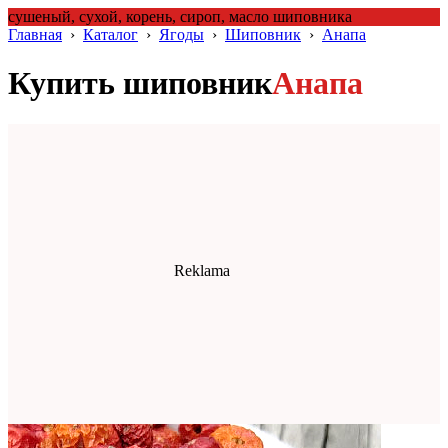
сушеный, сухой, корень, сироп, масло шиповника
Главная
›
Каталог
›
Ягоды
›
Шиповник
›
Анапа
Купить шиповник
Анапа