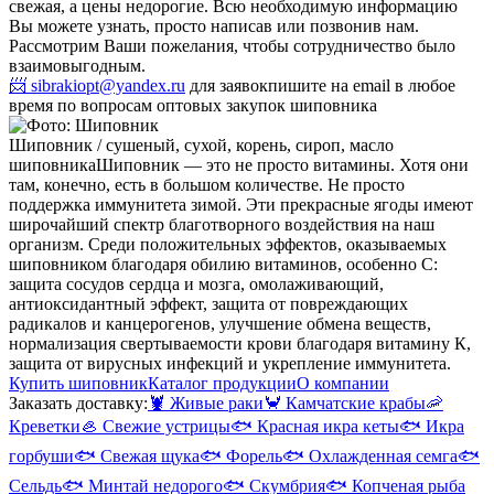
свежая, а цены недорогие. Всю необходимую информацию
Вы можете узнать, просто написав или позвонив нам.
Рассмотрим Ваши пожелания, чтобы сотрудничество было
взаимовыгодным.
📨 sibrakiopt@yandex.ru
для заявок
пишите на email в любое
время по вопросам оптовых закупок шиповника
Шиповник / сушеный, сухой, корень, сироп, масло
шиповника
Шиповник — это не просто витамины. Хотя они
там, конечно, есть в большом количестве. Не просто
поддержка иммунитета зимой. Эти прекрасные ягоды имеют
широчайший спектр благотворного воздействия на наш
организм. Среди положительных эффектов, оказываемых
шиповником благодаря обилию витаминов, особенно С:
защита сосудов сердца и мозга, омолаживающий,
антиоксидантный эффект, защита от повреждающих
радикалов и канцерогенов, улучшение обмена веществ,
нормализация свертываемости крови благодаря витамину К,
защита от вирусных инфекций и укрепление иммунитета.
Купить шиповник
Каталог продукции
О компании
Заказать доставку:
🦞
Живые раки
🦀
Камчатские крабы
🦐
Креветки
🦪
Свежие устрицы
🐟
Красная икра кеты
🐟
Икра
горбуши
🐟
Свежая щука
🐟
Форель
🐟
Охлажденная семга
🐟
Сельдь
🐟
Минтай недорого
🐟
Скумбрия
🐟
Копченая рыба