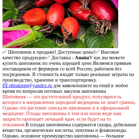
✅ Шиповник в продаже! Доступные цены!
✅ Высокое
качество продукции
✅ Доставка -
Анапа
У нас вы можете
купить шиповник по очень хорошей цене.
Являемся прямым
поставщиком от фермеров со всей России, работаем без
посредников. В стоимость входят только реальные затраты на
производство, хранение и транспортировку.
📨 sibrakiopt@yandex.ru
для заявок
пишите на email в любое
время по вопросам оптовых закупок шиповника
Шиповник — это растительный продукт, популярность
которого в направлении народной медицины не знает границ.
Однако это растение снискало признание и в официальной
медицине. Плоды шиповника в том или ином виде вам
запросто пропишет лечащий врач, если будут на то
показания.
В плодах шиповника содержатся сахара, дубильные
вещества, органические кислоты, пектины и флавоноиды.
Однако, основное преимущество шиповника — большое