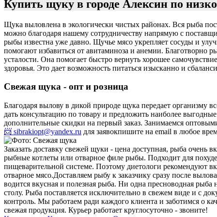
Купить щуку в городе Алексин по низко
Щука выловлена в экологически чистых районах. Вся рыба пост
можно благодаря нашему сотрудничеству напрямую с поставщик
рыбы известна уже давно. Щучье мясо укрепляет сосуды и улуч
помогают избавиться от авитаминоза и анемии. Благотворно р
усталости. Она помогает быстро вернуть хорошее самочувствие
здоровья. Это дает возможность питаться изысканно и сбаланс
Свежая щука - опт и розница
Благодаря вылову в дикой природе щука передает организму в
дать консультацию по товару и предложить наиболее выгодные
дополнительные скидки на первый заказ. Занимаемся оптовыми
📨 sibrakiopt@yandex.ru
для заявок
пишите на email в любое вре
Заказать доставку свежей щуки - цена доступная, рыба очень вк
рыбные котлеты или отварное филе рыбы. Подходит для похуде
пищеварительной системе. Поэтому диетологи рекомендуют вк
отварное мясо.
Доставляем рыбу к заказчику сразу после вылова
водится вкусная и полезная рыба. Ни одна пресноводная рыба 
столу. Рыба поставляется исключительно в свежем виде и с до
контроль. Мы работаем ради каждого клиента и заботимся о ка
свежая продукция. Курьер работает круглосуточно - звоните!