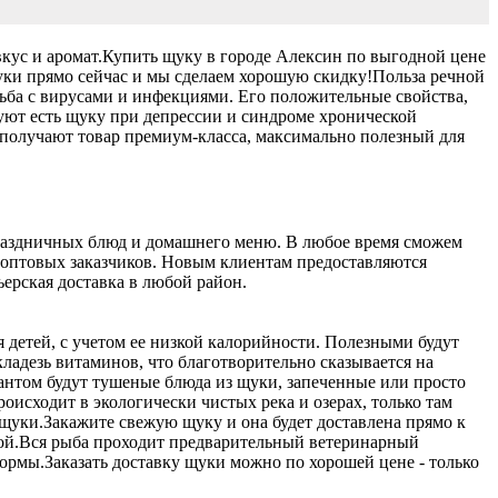
кус и аромат.
Купить щуку в городе Алексин по выгодной цене
уки прямо сейчас и мы сделаем хорошую скидку!
Польза речной
орьба с вирусами и инфекциями. Его положительные свойства,
уют есть щуку при депрессии и синдроме хронической
получают товар премиум-класса, максимально полезный для
праздничных блюд и домашнего меню. В любое время сможем
 оптовых заказчиков. Новым клиентам предоставляются
ерская доставка в любой район.
 детей, с учетом ее низкой калорийности. Полезными будут
ладезь витаминов, что благотворительно сказывается на
нтом будут тушеные блюда из щуки, запеченные или просто
оисходит в экологически чистых река и озерах, только там
 щуки.
Закажите свежую щуку и она будет доставлена прямо к
ой.
Вся рыба проходит предварительный ветеринарный
нормы.
Заказать доставку щуки можно по хорошей цене - только