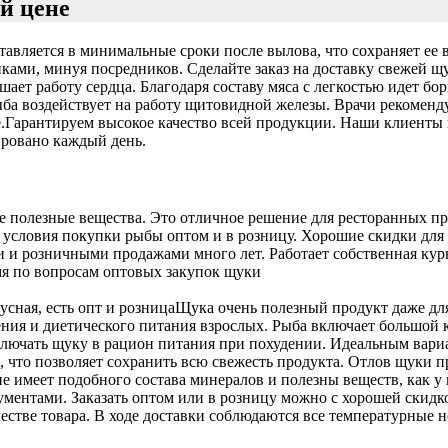
й цене
авляется в минимальные сроки после вылова, что сохраняет ее в
ами, минуя посредников. Сделайте заказ на доставку свежей щ
шает работу сердца. Благодаря составу мяса с легкостью идет б
ыба воздействует на работу щитовидной железы. Врачи рекоменд
.
Гарантируем высокое качество всей продукции. Наши клиенты 
ировано каждый день.
се полезные вещества. Это отличное решение для ресторанных 
 условия покупки рыбы оптом и в розницу. Хорошие скидки для
 и розничными продажами много лет. Работает собственная курь
мя по вопросам оптовых закупок щуки
усная, есть опт и розница
Щука очень полезный продукт даже для
ния и диетического питания взрослых. Рыба включает большой к
лючать щуку в рацион питания при похудении. Идеальным вариа
, что позволяет сохранить всю свежесть продукта. Отлов щуки пр
не имеет подобного состава минералов и полезны веществ, как у
кументами. Заказать оптом или в розницу можно с хорошей скидк
честве товара. В ходе доставки соблюдаются все температурные 