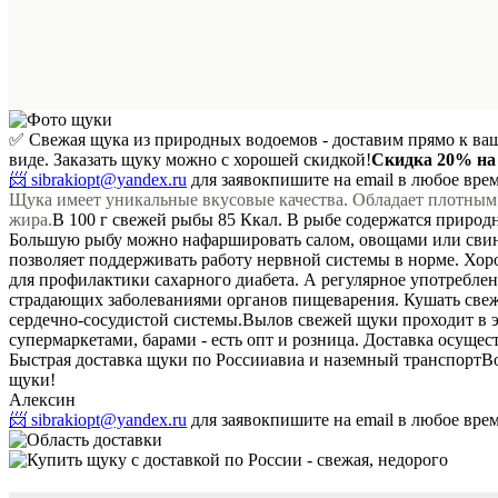
✅ Свежая щука из природных водоемов - доставим прямо к ва
виде. Заказать щуку можно с хорошей скидкой!
Скидка 20%
на
📨 sibrakiopt@yandex.ru
для заявок
пишите на email в любое вре
Щука имеет уникальные вкусовые качества. Обладает плотным
жира.
В 100 г свежей рыбы 85 Ккал. В рыбе содержатся природн
Большую рыбу можно нафаршировать салом, овощами или свини
позволяет поддерживать работу нервной системы в норме. Хо
для профилактики сахарного диабета. А регулярное употреблен
страдающих заболеваниями органов пищеварения. Кушать свеж
сердечно-сосудистой системы.
Вылов свежей щуки проходит в э
супермаркетами, барами - есть опт и розница. Доставка осущес
Быстрая доставка щуки по России
авиа и наземный транспорт
В
щуки!
Алексин
📨 sibrakiopt@yandex.ru
для заявок
пишите на email в любое вре