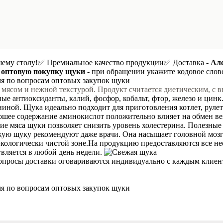
шему столу!
✅ Премиальное качество продукции
✅ Доставка -
Ал
 оптовую покупку щуки
- при обращении укажите кодовое сло
мя по вопросам оптовых закупок щуки
 мясом и нежной текстурой. Продукт считается диетическим, с
ые антиоксиданты, калий, фосфор, кобальт, фтор, железо и цин
ной. Щука идеально подходит для приготовления котлет, рулет
рошее содержание аминокислот положительно влияет на обмен в
ие мяса щуки позволяет снизить уровень холестерина. Полезные
ую щуку рекомендуют даже врачи. Она насыщает головной мозг
кологически чистой зоне.
На продукцию предоставляются все не
твляется в любой день недели.
опросы доставки оговариваются индивидуально с каждым клиенто
мя по вопросам оптовых закупок щуки