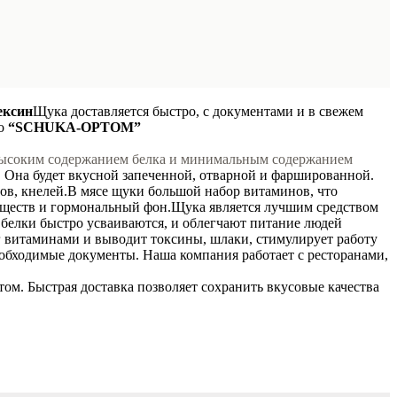
ексин
Щука доставляется быстро, с документами и в свежем
во
“SCHUKA-OPTOM”
 высоким содержанием белка и минимальным содержанием
к. Она будет вкусной запеченной, отварной и фаршированной.
ов, кнелей.
В мясе щуки большой набор витаминов, что
еществ и гормональный фон.
Щука является лучшим средством
 белки быстро усваиваются, и облегчают питание людей
 витаминами и выводит токсины, шлаки, стимулирует работу
обходимые документы. Наша компания работает с ресторанами,
м. Быстрая доставка позволяет сохранить вкусовые качества