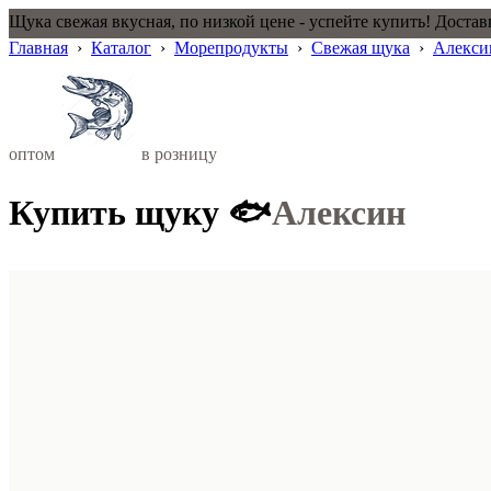
Щука свежая вкусная, по низкой цене - успейте купить! Достав
Главная
›
Каталог
›
Морепродукты
›
Свежая щука
›
Алекси
оптом
в розницу
Купить щуку 🐟
Алексин