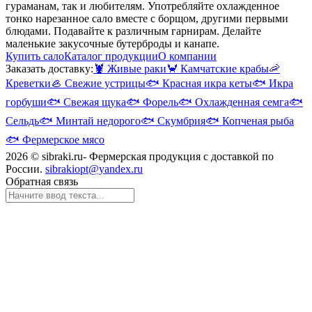
гураманам, так и любителям. Употребляйте охлажденное
тонко нарезанное сало вместе с борщом, другими первыми
блюдами. Подавайте к различным гарнирам. Делайте
маленькие закусочные бутерброды и канапе.
Купить сало
Каталог продукции
О компании
Заказать доставку:
🦞
Живые раки
🦀
Камчатские крабы
🦐
Креветки
🦪
Свежие устрицы
🐟
Красная икра кеты
🐟
Икра
горбуши
🐟
Свежая щука
🐟
Форель
🐟
Охлажденная семга
🐟
Сельдь
🐟
Минтай недорого
🐟
Скумбрия
🐟
Копченая рыба
🐟
Фермерское мясо
2026 © sibraki.ru- Фермерская продукция с доставкой по
России.
sibrakiopt@yandex.ru
Обратная связь