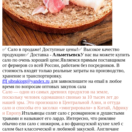
✅ Сало в продаже! Доступные цены!
✅ Высокое качество
продукции
✅ Доставка -
Альметьевск
У нас вы можете купить
сало по очень хорошей цене.
Являемся прямым поставщиком
от фермеров со всей России, работаем без посредников. В
стоимость входят только реальные затраты на производство,
хранение и транспортировку.
📨 sibrakiopt@yandex.ru
для заявок
пишите на email в любое
время по вопросам оптовых закупок сала
Сало — один из самых древних продуктов на земле,
поскольку человек одомашнил свинью за 10 тысяч лет до
нашей эры. Это произошло в Центральной Азии, и оттуда
сало и способы его засолки «эмигрировали» в Китай, Африку
и Европу.
Итальянцы солят сало с розмарином и душистыми
травами и называют его лардо. Интересно, что римляне
обычно ели сало с инжиром, а во французской кухне хлеб с
салом был классической и любимой закуской. Англичане