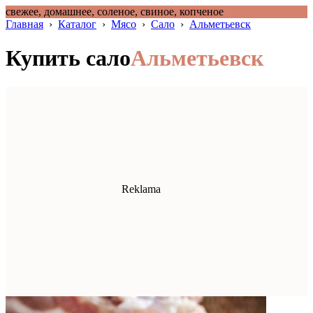
свежее, домашнее, соленое, свиное, копченое
Главная
›
Каталог
›
Мясо
›
Сало
›
Альметьевск
Купить сало
Альметьевск