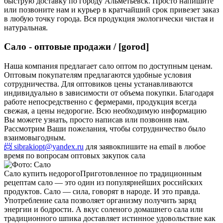
быструю доставку по городу Альметьевск. Просто напишите
или позвоните нам и курьер в кратчайший срок привезет заказ
в любую точку города. Вся продукция экологически чистая и
натуральная.
Сало - оптовые продажи / [gorod]
Наша компания предлагает сало оптом по доступным ценам.
Оптовым покупателям предлагаются удобные условия
сотрудничества. Для оптовиков цены устанавливаются
индивидуально в зависимости от объема покупки. Благодаря
работе непосредственно с фермерами, продукция всегда
свежая, а цены недорогие. Всю необходимую информацию
Вы можете узнать, просто написав или позвонив нам.
Рассмотрим Ваши пожелания, чтобы сотрудничество было
взаимовыгодным.
📨 sibrakiopt@yandex.ru
для заявок
пишите на email в любое
время по вопросам оптовых закупок сала
Сало купить недорого
Приготовленное по традиционным
рецептам сало — это один из популярнейших российских
продуктов. Сало — сила, говорят в народе. И это правда.
Употребление сала позволяет организму получить заряд
энергии и бодрости. А вкус соленого домашнего сала или
традиционного шпика доставляет истинное удовольствие как