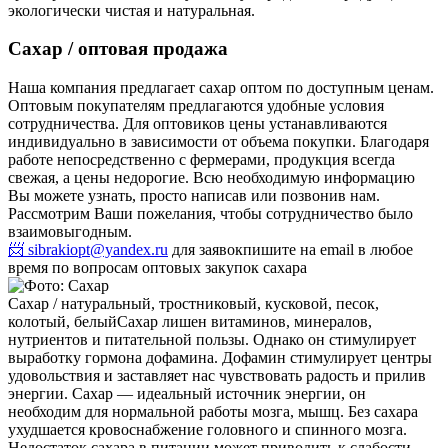
экологически чистая и натуральная.
Сахар / оптовая продажа
Наша компания предлагает сахар оптом по доступным ценам.
Оптовым покупателям предлагаются удобные условия
сотрудничества. Для оптовиков цены устанавливаются
индивидуально в зависимости от объема покупки. Благодаря
работе непосредственно с фермерами, продукция всегда
свежая, а цены недорогие. Всю необходимую информацию
Вы можете узнать, просто написав или позвонив нам.
Рассмотрим Ваши пожелания, чтобы сотрудничество было
взаимовыгодным.
📨 sibrakiopt@yandex.ru
для заявок
пишите на email в любое
время по вопросам оптовых закупок сахара
Сахар / натуральный, тростниковый, кусковой, песок,
колотый, белый
Сахар лишен витаминов, минералов,
нутриентов и питательной пользы. Однако он стимулирует
выработку гормона дофамина. Дофамин стимулирует центры
удовольствия и заставляет нас чувствовать радость и прилив
энергии. Сахар — идеальный источник энергии, он
необходим для нормальной работы мозга, мышц. Без сахара
ухудшается кровоснабжение головного и спинного мозга.
Недостаток сахара в питании может приводить к слабости,