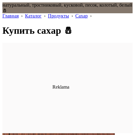
натуральный, тростниковый, кусковой, песок, колотый, белый
🧂
Главная
›
Каталог
›
Продукты
›
Сахар
›
Купить сахар 🧂