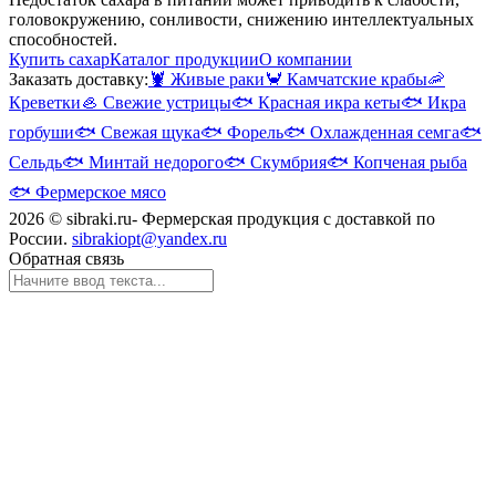
головокружению, сонливости, снижению интеллектуальных
способностей.
Купить сахар
Каталог продукции
О компании
Заказать доставку:
🦞
Живые раки
🦀
Камчатские крабы
🦐
Креветки
🦪
Свежие устрицы
🐟
Красная икра кеты
🐟
Икра
горбуши
🐟
Свежая щука
🐟
Форель
🐟
Охлажденная семга
🐟
Сельдь
🐟
Минтай недорого
🐟
Скумбрия
🐟
Копченая рыба
🐟
Фермерское мясо
2026 © sibraki.ru- Фермерская продукция с доставкой по
России.
sibrakiopt@yandex.ru
Обратная связь