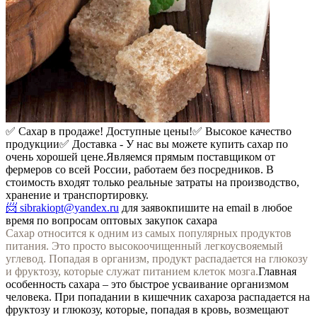
✅ Сахар в продаже! Доступные цены!
✅ Высокое качество
продукции
✅ Доставка -
У нас вы можете купить сахар по
очень хорошей цене.
Являемся прямым поставщиком от
фермеров со всей России, работаем без посредников. В
стоимость входят только реальные затраты на производство,
хранение и транспортировку.
📨 sibrakiopt@yandex.ru
для заявок
пишите на email в любое
время по вопросам оптовых закупок сахара
Сахар относится к одним из самых популярных продуктов
питания. Это просто высокоочищенный легкоусвояемый
углевод. Попадая в организм, продукт распадается на глюкозу
и фруктозу, которые служат питанием клеток мозга.
Главная
особенность сахара – это быстрое усваивание организмом
человека. При попадании в кишечник сахароза распадается на
фруктозу и глюкозу, которые, попадая в кровь, возмещают