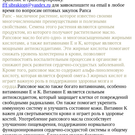
📨 sibrakiopt@yandex.ru
для заявок
пишите на email в любое
время по вопросам оптовых закупок Рапса
Рапс - масличное растение, которое известно своими
многочисленными преимуществами и полезными
свойствами. Семена этого растения являются ценным
продуктом, из которого получают растительное масло.
Рапсовое масло богато одно- и многонасыщенными жирными
кислотами, а также витаминами Е и К, которые являются
мощными антиоксидантами. Эти жирные кислоты помогают
снижать уровень холестерина в крови, позволяют
противостоять воспалительным процессам в организме и
снижают риск развития сердечно-сосудистых заболеваний.
Кроме того, рапсовое масло содержит альфа-линоленовую
кислоту, которая является формой омега-3 жирных кислот и
играет важную роль в поддержании здоровья мозга и
сердца.
Рапсовое масло также богато витаминами, особенно
витаминами Е и К. Витамин Е является сильным
антиоксидантом, который защищает клетки от повреждений
свободными радикалами. Он также помогает укрепить
иммунную систему и улучшить состояние кожи. Витамин K
важен для свертываемости крови и играет роль в здоровье
костей. Употребление рапсового масла способствует
улучшению пищеварения, поддержанию нормального
функционирования сердечно-сосудистой системы и общему