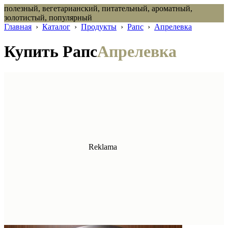
полезный, вегетарианский, питательный, ароматный,
золотистый, популярный
Главная
›
Каталог
›
Продукты
›
Рапс
›
Апрелевка
Купить Рапс
Апрелевка