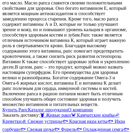
его масло. Масло рапса славится своими положительными
свойствами для здоровья. Оно богато витамином Е, который
является мощным антиоксидантом и способствует
замедлению процесса старения. Кроме того, масло рапса
содержит витамины А и D, которые не только улучшают
зрение и кожу, но и повышают уровень кальция в организме,
способствуя здоровым костям и зубам.
Рапс также является
отличным источником витамина К, который играет важную
роль в свертываемости крови. Благодаря высокому
содержанию этого витамина, рапс помогает предотвратить
кровотечения, а также снизить риск развития остеопороза.
Витамин К также способствует здоровью зубов и укреплению
десен.
В целом, рапс – это продукт, который можно назвать
настоящим суперфудом. Его преимущества для здоровья
велики и разнообразны. Богатое содержание Омега-3 и
Омега-6 жирных кислот, витамина Е и витамина К делает
рапс полезным для сердца, иммунной системы и костей.
Включение рапса в рацион питания может быть отличным
способом улучшить общее состояние здоровья и получить
множество витаминов и питательных веществ.
Купить Рапс
Каталог продукции
О компании
Заказать доставку:
🦞
Живые раки
🦀
Камчатские крабы
🦐
Креветки
🦪
Свежие устрицы
🐟
Красная икра кеты
🐟
Икра
горбуши
🐟
Свежая щука
🐟
Форель
🐟
Охлажденная семга
🐟