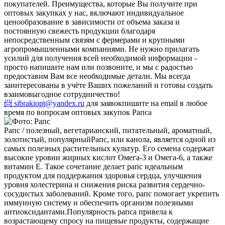
покупателей. Преимущества, которые Вы получите при
оптовых закупках у нас, включают индивидуальное
ценообразование в зависимости от объема заказа и
постоянную свежесть продукции благодаря
непосредственным связям с фермерами и крупными
агропромышленными компаниями. Не нужно прилагать
усилий для получения всей необходимой информации -
просто напишите нам или позвоните, и мы с радостью
предоставим Вам все необходимые детали. Мы всегда
заинтересованы в учёте Ваших пожеланий и готовы создать
взаимовыгодное сотрудничество!
📨 sibrakiopt@yandex.ru
для заявок
пишите на email в любое
время по вопросам оптовых закупок Рапса
Рапс / полезный, вегетарианский, питательный, ароматный,
золотистый, популярный
Рапс, или канола, является одной из
самых полезных растительных культур. Его семена содержат
высокие уровни жирных кислот Омега-3 и Омега-6, а также
витамин Е. Такое сочетание делает рапс идеальным
продуктом для поддержания здоровья сердца, улучшения
уровня холестерина и снижения риска развития сердечно-
сосудистых заболеваний. Кроме того, рапс помогает укрепить
иммунную систему и обеспечить организм полезными
антиоксидантами.
Популярность рапса привела к
возрастающему спросу на пищевые продукты, содержащие