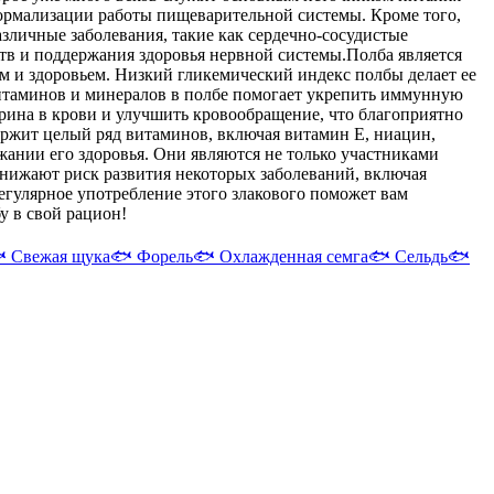
нормализации работы пищеварительной системы. Кроме того,
зличные заболевания, такие как сердечно-сосудистые
тв и поддержания здоровья нервной системы.
Полба является
ом и здоровьем. Низкий гликемический индекс полбы делает ее
 витаминов и минералов в полбе помогает укрепить иммунную
рина в крови и улучшить кровообращение, что благоприятно
держит целый ряд витаминов, включая витамин Е, ниацин,
нии его здоровья. Они являются не только участниками
 снижают риск развития некоторых заболеваний, включая
регулярное употребление этого злакового поможет вам
у в свой рацион!

Свежая щука
🐟
Форель
🐟
Охлажденная семга
🐟
Сельдь
🐟