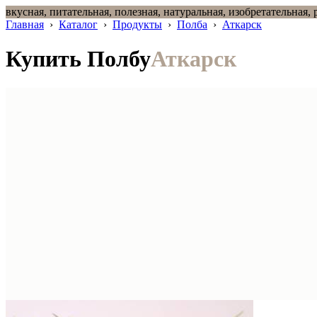
вкусная, питательная, полезная, натуральная, изобретательная,
Главная
›
Каталог
›
Продукты
›
Полба
›
Аткарск
Купить Полбу
Аткарск