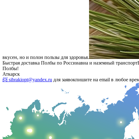
вкусен, но и полон пользы для здоровья.
Быстрая доставка Полбы по России
авиа и наземный транспорт
Полбы!
Аткарск
📨 sibrakiopt@yandex.ru
для заявок
пишите на email в любое вре