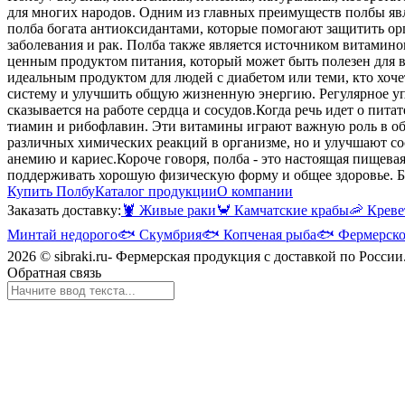
для многих народов. Одним из главных преимуществ полбы явл
полба богата антиоксидантами, которые помогают защитить ор
заболевания и рак. Полба также является источником витамин
ценным продуктом питания, который может быть полезен для вс
идеальным продуктом для людей с диабетом или теми, кто хоч
систему и улучшить общую жизненную энергию. Регулярное уп
сказывается на работе сердца и сосудов.
Когда речь идет о пита
тиамин и рибофлавин. Эти витамины играют важную роль в об
различных химических реакций в организме, но и улучшают сос
анемию и кариес.
Короче говоря, полба - это настоящая пищева
поддерживать хорошую физическую форму и общее здоровье. Бу
Купить Полбу
Каталог продукции
О компании
Заказать доставку:
🦞
Живые раки
🦀
Камчатские крабы
🦐
Креве
Минтай недорого
🐟
Скумбрия
🐟
Копченая рыба
🐟
Фермерско
2026 © sibraki.ru- Фермерская продукция с доставкой по России
Обратная связь