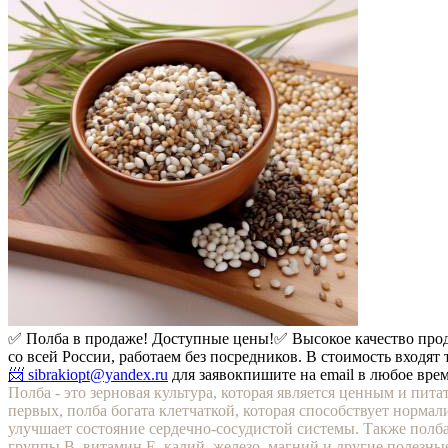
✅ Полба в продаже! Доступные цены!
✅ Высокое качество про
со всей России, работаем без посредников. В стоимость входят
📨 sibrakiopt@yandex.ru
для заявок
пишите на email в любое вре
Полба - это зерновая культура, которая является ценным и пи
первых, полба богата клетчаткой, которая способствует норма
улучшает состояние сердечно-сосудистой системы. Также полба
группы B, витамин E, калий, железо, магний и другие полезн