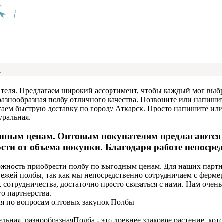
к
теля. Предлагаем широкий ассортимент, чтобы каждый мог выбр
, разнообразная полбу отличного качества. Позвоните или напиши
ем быструю доставку по городу Аткарск. Просто напишите или п
уральная.
пным ценам. Оптовым покупателям предлагаются 
ти от объема покупки. Благодаря работе непосред
ность приобрести полбу по выгодным ценам. Для наших партн
свежей полбы, так как мы непосредственно сотрудничаем с фе
отрудничества, достаточно просто связаться с нами. Нам очен
о партнерства.
мя по вопросам оптовых закупок Полбы
ельная, разнообразная
Полба - это древнее злаковое растение, к