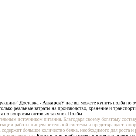
дукции
✅ Доставка -
Аткарск
У нас вы можете купить полба по о
 только реальные затраты на производство, хранение и транспорт
мя по вопросам оптовых закупок Полбы
тательным источником питания. Благодаря своему богатому соста
лизации работы пищеварительной системы и предотвращает запоры
 содержит большое количество белка, необходимого для роста и
ые микроэлементы.
Консумация полбы имеет множество полезных 