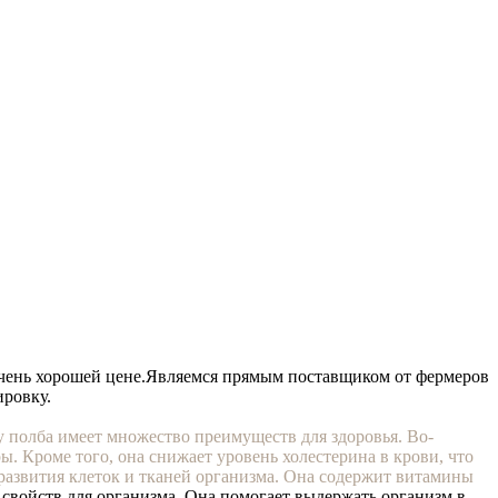
чень хорошей цене.
Являемся прямым поставщиком от фермеров
ировку.
ву полба имеет множество преимуществ для здоровья. Во-
. Кроме того, она снижает уровень холестерина в крови, что
 развития клеток и тканей организма. Она содержит витамины
свойств для организма. Она помогает выдержать организм в