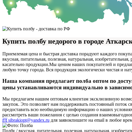
Купить полбу недорого в городе Аткарс
Приемлемая цена и быстрая доставка порадуют каждого покупа
вкусная, питательная, полезная, натуральная, изобретательная
касательно продукции.
Мы ценим наших покупателей и предлага
любую точку города. Вся продукция экологически чистая и нат
Наша компания предлагает полба оптом по досту
цены устанавливаются индивидуально в зависимос
Мы предлагаем нашим оптовым клиентам эксклюзивную возмож
закупок. Это позволяет нам поддерживать постоянный поток 
предоставить всю необходимую информацию о наших условиях с
рассмотреть ваши пожелания с целью создания взаимовыгодног
📨 sibrakiopt@yandex.ru
для заявок
пишите на email в любое вре
Полбу / вкусная, питательная, полезная, натуральная, изобретат