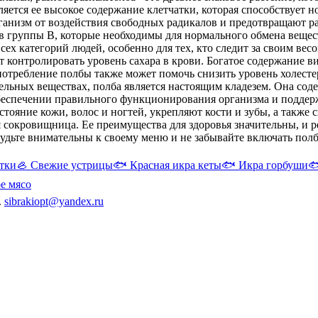
яется ее высокое содержание клетчатки, которая способствует 
ганизм от воздействия свободных радикалов и предотвращают ра
ов группы В, которые необходимы для нормального обмена вещес
ех категорий людей, особенно для тех, кто следит за своим вес
ет контролировать уровень сахара в крови. Богатое содержание
отребление полбы также может помочь снизить уровень холесте
тельных веществах, полба является настоящим кладезем. Она со
еспечении правильного функционирования организма и поддержа
тояние кожи, волос и ногтей, укрепляют кости и зубы, а также
я сокровищница. Ее преимущества для здоровья значительны, и 
дьте внимательны к своему меню и не забывайте включать полб
тки
🦪
Свежие устрицы
🐟
Красная икра кеты
🐟
Икра горбуши

е мясо
.
sibrakiopt@yandex.ru