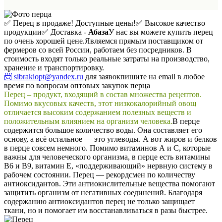
✅ Перец в продаже! Доступные цены!
✅ Высокое качество
продукции
✅ Доставка -
Абаза
У нас вы можете купить перец
по очень хорошей цене.
Являемся прямым поставщиком от
фермеров со всей России, работаем без посредников. В
стоимость входят только реальные затраты на производство,
хранение и транспортировку.
📨 sibrakiopt@yandex.ru
для заявок
пишите на email в любое
время по вопросам оптовых закупок перца
Перец – продукт, входящий в состав множества рецептов.
Помимо вкусовых качеств, этот низкокалорийный овощ
отличается высоким содержанием полезных веществ и
положительным влиянием на организм человека.
В перце
содержится большое количество воды. Она составляет его
основу, а всё остальное — это углеводы. А вот жиров и белков
в перце совсем немного. Помимо витаминов А и С, которые
важны для человеческого организма, в перце есть витамины
В6 и В9, витамин Е, «поддерживающий» нервную систему в
рабочем состоянии. Перец — рекордсмен по количеству
антиоксидантов. Эти антиокислительные вещества помогают
защитить организм от негативных соединений. Благодаря
содержанию антиоксидантов перец не только защищает
ткани, но и помогает им восстанавливаться в разы быстрее.