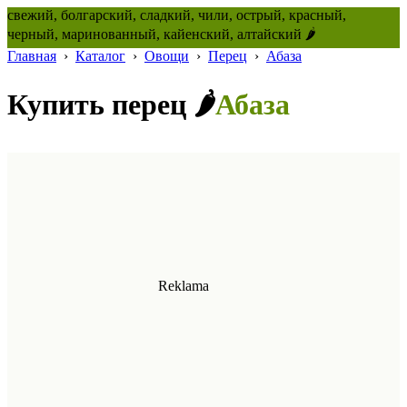
свежий, болгарский, сладкий, чили, острый, красный,
черный, маринованный, кайенский, алтайский 🌶️
Главная
›
Каталог
›
Овощи
›
Перец
›
Абаза
Купить перец 🌶️
Абаза