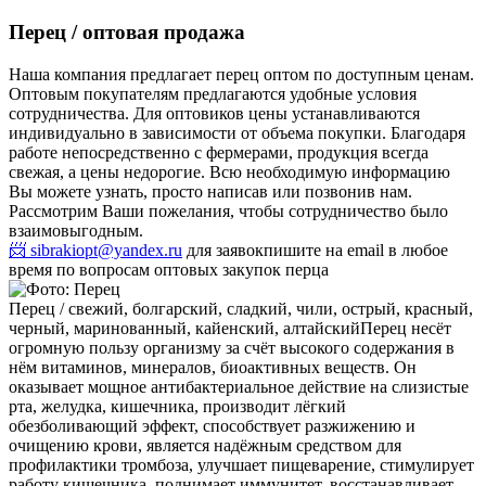
Перец / оптовая продажа
Наша компания предлагает перец оптом по доступным ценам.
Оптовым покупателям предлагаются удобные условия
сотрудничества. Для оптовиков цены устанавливаются
индивидуально в зависимости от объема покупки. Благодаря
работе непосредственно с фермерами, продукция всегда
свежая, а цены недорогие. Всю необходимую информацию
Вы можете узнать, просто написав или позвонив нам.
Рассмотрим Ваши пожелания, чтобы сотрудничество было
взаимовыгодным.
📨 sibrakiopt@yandex.ru
для заявок
пишите на email в любое
время по вопросам оптовых закупок перца
Перец / свежий, болгарский, сладкий, чили, острый, красный,
черный, маринованный, кайенский, алтайский
Перец несёт
огромную пользу организму за счёт высокого содержания в
нём витаминов, минералов, биоактивных веществ. Он
оказывает мощное антибактериальное действие на слизистые
рта, желудка, кишечника, производит лёгкий
обезболивающий эффект, способствует разжижению и
очищению крови, является надёжным средством для
профилактики тромбоза, улучшает пищеварение, стимулирует
работу кишечника, поднимает иммунитет, восстанавливает