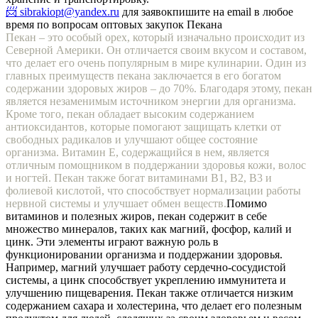
📨 sibrakiopt@yandex.ru
для заявок
пишите на email в любое
время по вопросам оптовых закупок Пекана
Пекан – это особый орех, который изначально происходит из
Северной Америки. Он отличается своим вкусом и составом,
что делает его очень популярным в мире кулинарии. Один из
главных преимуществ пекана заключается в его богатом
содержании здоровых жиров – до 70%. Благодаря этому, пекан
является незаменимым источником энергии для организма.
Кроме того, пекан обладает высоким содержанием
антиоксидантов, которые помогают защищать клетки от
свободных радикалов и улучшают общее состояние
организма. Витамин Е, содержащийся в нем, является
отличным помощником в поддержании здоровья кожи, волос
и ногтей. Пекан также богат витаминами В1, В2, В3 и
фолиевой кислотой, что способствует нормализации работы
нервной системы и улучшает обмен веществ.
Помимо
витаминов и полезных жиров, пекан содержит в себе
множество минералов, таких как магний, фосфор, калий и
цинк. Эти элементы играют важную роль в
функционировании организма и поддержании здоровья.
Например, магний улучшает работу сердечно-сосудистой
системы, а цинк способствует укреплению иммунитета и
улучшению пищеварения. Пекан также отличается низким
содержанием сахара и холестерина, что делает его полезным