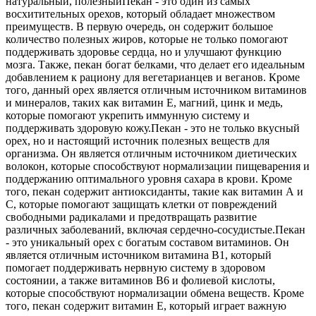
натуральный, полезный
Пекан - это один из самых
восхитительных орехов, который обладает множеством
преимуществ. В первую очередь, он содержит большое
количество полезных жиров, которые не только помогают
поддерживать здоровье сердца, но и улучшают функцию
мозга. Также, пекан богат белками, что делает его идеальным
добавлением к рациону для вегетарианцев и веганов. Кроме
того, данный орех является отличным источником витаминов
и минералов, таких как витамин Е, магний, цинк и медь,
которые помогают укрепить иммунную систему и
поддерживать здоровую кожу.
Пекан - это не только вкусный
орех, но и настоящий источник полезных веществ для
организма. Он является отличным источником диетических
волокон, которые способствуют нормализации пищеварения и
поддержанию оптимального уровня сахара в крови. Кроме
того, пекан содержит антиоксиданты, такие как витамин А и
С, которые помогают защищать клетки от повреждений
свободными радикалами и предотвращать развитие
различных заболеваний, включая сердечно-сосудистые.
Пекан
- это уникальный орех с богатым составом витаминов. Он
является отличным источником витамина В1, который
помогает поддерживать нервную систему в здоровом
состоянии, а также витаминов B6 и фолиевой кислоты,
которые способствуют нормализации обмена веществ. Кроме
того, пекан содержит витамин Е, который играет важную