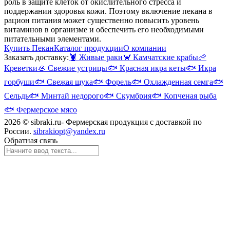
роль в защите клеток от окислительного стресса и
поддержании здоровья кожи. Поэтому включение пекана в
рацион питания может существенно повысить уровень
витаминов в организме и обеспечить его необходимыми
питательными элементами.
Купить Пекан
Каталог продукции
О компании
Заказать доставку:
🦞
Живые раки
🦀
Камчатские крабы
🦐
Креветки
🦪
Свежие устрицы
🐟
Красная икра кеты
🐟
Икра
горбуши
🐟
Свежая щука
🐟
Форель
🐟
Охлажденная семга
🐟
Сельдь
🐟
Минтай недорого
🐟
Скумбрия
🐟
Копченая рыба
🐟
Фермерское мясо
2026 © sibraki.ru- Фермерская продукция с доставкой по
России.
sibrakiopt@yandex.ru
Обратная связь