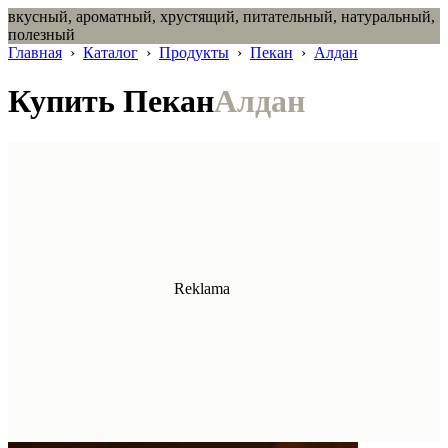
вкусный, ароматный, хрустящий, питательный, натуральный,
полезный
Главная
›
Каталог
›
Продукты
›
Пекан
›
Алдан
Купить Пекан
Алдан