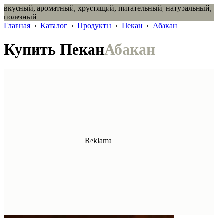
вкусный, ароматный, хрустящий, питательный, натуральный,
полезный
Главная
›
Каталог
›
Продукты
›
Пекан
›
Абакан
Купить Пекан
Абакан