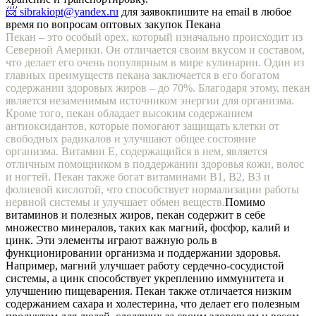
📨 sibrakiopt@yandex.ru
для заявок
пишите на email в любое
время по вопросам оптовых закупок Пекана
Пекан – это особый орех, который изначально происходит из
Северной Америки. Он отличается своим вкусом и составом,
что делает его очень популярным в мире кулинарии. Один из
главных преимуществ пекана заключается в его богатом
содержании здоровых жиров – до 70%. Благодаря этому, пекан
является незаменимым источником энергии для организма.
Кроме того, пекан обладает высоким содержанием
антиоксидантов, которые помогают защищать клетки от
свободных радикалов и улучшают общее состояние
организма. Витамин Е, содержащийся в нем, является
отличным помощником в поддержании здоровья кожи, волос
и ногтей. Пекан также богат витаминами В1, В2, В3 и
фолиевой кислотой, что способствует нормализации работы
нервной системы и улучшает обмен веществ.
Помимо
витаминов и полезных жиров, пекан содержит в себе
множество минералов, таких как магний, фосфор, калий и
цинк. Эти элементы играют важную роль в
функционировании организма и поддержании здоровья.
Например, магний улучшает работу сердечно-сосудистой
системы, а цинк способствует укреплению иммунитета и
улучшению пищеварения. Пекан также отличается низким
содержанием сахара и холестерина, что делает его полезным