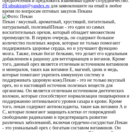
предпочтения и предложить взаимовыгодное сотрудничество.
📨 sibrakiopt@yandex.ru
для заявок
пишите на email в любое
время по вопросам оптовых закупок Пекана
Пекан / вкусный, ароматный, хрустящий, питательный,
натуральный, полезный
Пекан - это один из самых
восхитительных орехов, который обладает множеством
преимуществ. В первую очередь, он содержит большое
количество полезных жиров, которые не только помогают
поддерживать здоровье сердца, но и улучшают функцию
мозга. Также, пекан богат белками, что делает его идеальным
добавлением к рациону для вегетарианцев и веганов. Кроме
того, данный орех является отличным источником витаминов
и минералов, таких как витамин Е, магний, цинк и медь,
которые помогают укрепить иммунную систему и
поддерживать здоровую кожу.
Пекан - это не только вкусный
орех, но и настоящий источник полезных веществ для
организма. Он является отличным источником диетических
волокон, которые способствуют нормализации пищеварения и
поддержанию оптимального уровня сахара в крови. Кроме
того, пекан содержит антиоксиданты, такие как витамин А и
С, которые помогают защищать клетки от повреждений
свободными радикалами и предотвращать развитие
различных заболеваний, включая сердечно-сосудистые.
Пекан
- это уникальный орех с богатым составом витаминов. Он