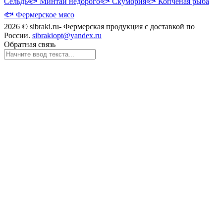
Сельдь
🐟
Минтай недорого
🐟
Скумбрия
🐟
Копченая рыба
🐟
Фермерское мясо
2026 © sibraki.ru- Фермерская продукция с доставкой по
России.
sibrakiopt@yandex.ru
Обратная связь