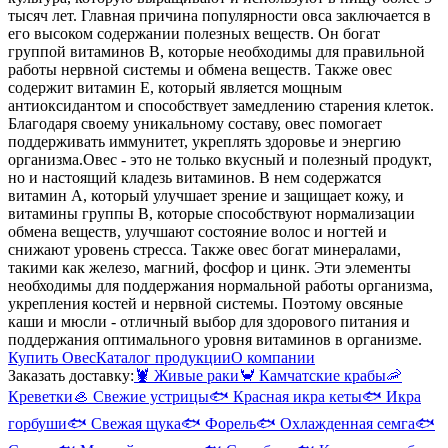
тысяч лет. Главная причина популярности овса заключается в
его высоком содержании полезных веществ. Он богат
группой витаминов B, которые необходимы для правильной
работы нервной системы и обмена веществ. Также овес
содержит витамин E, который является мощным
антиоксидантом и способствует замедлению старения клеток.
Благодаря своему уникальному составу, овес помогает
поддерживать иммунитет, укреплять здоровье и энергию
организма.
Овес - это не только вкусный и полезный продукт,
но и настоящий кладезь витаминов. В нем содержатся
витамин А, который улучшает зрение и защищает кожу, и
витамины группы B, которые способствуют нормализации
обмена веществ, улучшают состояние волос и ногтей и
снижают уровень стресса. Также овес богат минералами,
такими как железо, магний, фосфор и цинк. Эти элементы
необходимы для поддержания нормальной работы организма,
укрепления костей и нервной системы. Поэтому овсяные
каши и мюсли - отличный выбор для здорового питания и
поддержания оптимального уровня витаминов в организме.
Купить Овес
Каталог продукции
О компании
Заказать доставку:
🦞
Живые раки
🦀
Камчатские крабы
🦐
Креветки
🦪
Свежие устрицы
🐟
Красная икра кеты
🐟
Икра
горбуши
🐟
Свежая щука
🐟
Форель
🐟
Охлажденная семга
🐟