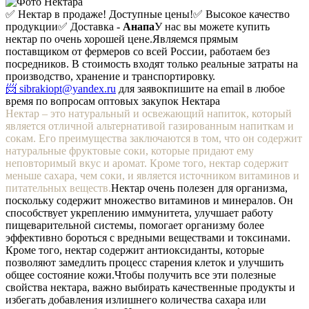
✅ Нектар в продаже! Доступные цены!
✅ Высокое качество
продукции
✅ Доставка -
Анапа
У нас вы можете купить
нектар по очень хорошей цене.
Являемся прямым
поставщиком от фермеров со всей России, работаем без
посредников. В стоимость входят только реальные затраты на
производство, хранение и транспортировку.
📨 sibrakiopt@yandex.ru
для заявок
пишите на email в любое
время по вопросам оптовых закупок Нектара
Нектар – это натуральный и освежающий напиток, который
является отличной альтернативой газированным напиткам и
сокам. Его преимущества заключаются в том, что он содержит
натуральные фруктовые соки, которые придают ему
неповторимый вкус и аромат. Кроме того, нектар содержит
меньше сахара, чем соки, и является источником витаминов и
питательных веществ.
Нектар очень полезен для организма,
поскольку содержит множество витаминов и минералов. Он
способствует укреплению иммунитета, улучшает работу
пищеварительной системы, помогает организму более
эффективно бороться с вредными веществами и токсинами.
Кроме того, нектар содержит антиоксиданты, которые
позволяют замедлить процесс старения клеток и улучшить
общее состояние кожи.
Чтобы получить все эти полезные
свойства нектара, важно выбирать качественные продукты и
избегать добавления излишнего количества сахара или