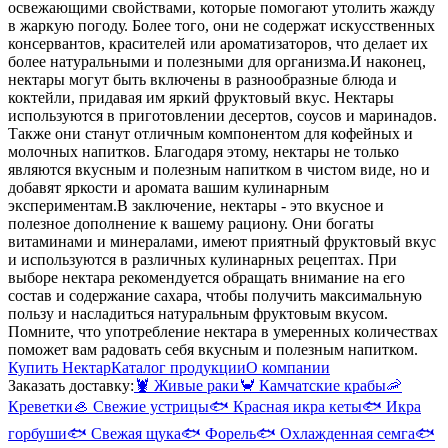
освежающими свойствами, которые помогают утолить жажду
в жаркую погоду. Более того, они не содержат искусственных
консервантов, красителей или ароматизаторов, что делает их
более натуральными и полезными для организма.
И наконец,
нектары могут быть включены в разнообразные блюда и
коктейли, придавая им яркий фруктовый вкус. Нектары
используются в приготовлении десертов, соусов и маринадов.
Также они станут отличным компонентом для кофейных и
молочных напитков. Благодаря этому, нектары не только
являются вкусным и полезным напитком в чистом виде, но и
добавят яркости и аромата вашим кулинарным
экспериментам.
В заключение, нектары - это вкусное и
полезное дополнение к вашему рациону. Они богаты
витаминами и минералами, имеют приятный фруктовый вкус
и используются в различных кулинарных рецептах. При
выборе нектара рекомендуется обращать внимание на его
состав и содержание сахара, чтобы получить максимальную
пользу и насладиться натуральным фруктовым вкусом.
Помните, что употребление нектара в умеренных количествах
поможет вам радовать себя вкусным и полезным напитком.
Купить Нектар
Каталог продукции
О компании
Заказать доставку:
🦞
Живые раки
🦀
Камчатские крабы
🦐
Креветки
🦪
Свежие устрицы
🐟
Красная икра кеты
🐟
Икра
горбуши
🐟
Свежая щука
🐟
Форель
🐟
Охлажденная семга
🐟