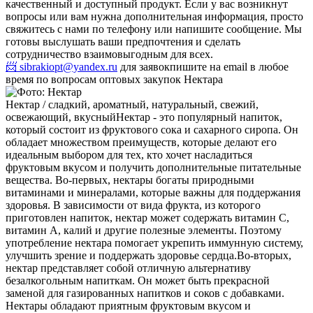
качественный и доступный продукт. Если у вас возникнут
вопросы или вам нужна дополнительная информация, просто
свяжитесь с нами по телефону или напишите сообщение. Мы
готовы выслушать ваши предпочтения и сделать
сотрудничество взаимовыгодным для всех.
📨 sibrakiopt@yandex.ru
для заявок
пишите на email в любое
время по вопросам оптовых закупок Нектара
Нектар / сладкий, ароматный, натуральный, свежий,
освежающий, вкусный
Нектар - это популярный напиток,
который состоит из фруктового сока и сахарного сиропа. Он
обладает множеством преимуществ, которые делают его
идеальным выбором для тех, кто хочет насладиться
фруктовым вкусом и получить дополнительные питательные
вещества. Во-первых, нектары богаты природными
витаминами и минералами, которые важны для поддержания
здоровья. В зависимости от вида фрукта, из которого
приготовлен напиток, нектар может содержать витамин С,
витамин А, калий и другие полезные элементы. Поэтому
употребление нектара помогает укрепить иммунную систему,
улучшить зрение и поддержать здоровье сердца.
Во-вторых,
нектар представляет собой отличную альтернативу
безалкогольным напиткам. Он может быть прекрасной
заменой для газированных напитков и соков с добавками.
Нектары обладают приятным фруктовым вкусом и