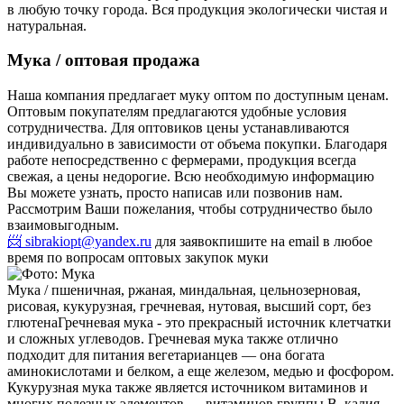
в любую точку города. Вся продукция экологически чистая и
натуральная.
Мука / оптовая продажа
Наша компания предлагает муку оптом по доступным ценам.
Оптовым покупателям предлагаются удобные условия
сотрудничества. Для оптовиков цены устанавливаются
индивидуально в зависимости от объема покупки. Благодаря
работе непосредственно с фермерами, продукция всегда
свежая, а цены недорогие. Всю необходимую информацию
Вы можете узнать, просто написав или позвонив нам.
Рассмотрим Ваши пожелания, чтобы сотрудничество было
взаимовыгодным.
📨 sibrakiopt@yandex.ru
для заявок
пишите на email в любое
время по вопросам оптовых закупок муки
Мука / пшеничная, ржаная, миндальная, цельнозерновая,
рисовая, кукурузная, гречневая, нутовая, высший сорт, без
глютена
Гречневая мука - это прекрасный источник клетчатки
и сложных углеводов. Гречневая мука также отлично
подходит для питания вегетарианцев — она богата
аминокислотами и белком, а еще железом, медью и фосфором.
Кукурузная мука также является источником витаминов и
многих полезных элементов — витаминов группы B, калия,