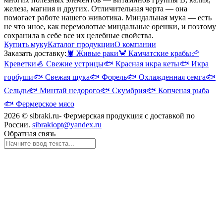
железа, магния и других. Отличительная черта — она
помогает работе нашего животика. Миндальная мука — есть
не что иное, как перемолотые миндальные орешки, и поэтому
сохранила в себе все их целебные свойства.
Купить муку
Каталог продукции
О компании
Заказать доставку:
🦞
Живые раки
🦀
Камчатские крабы
🦐
Креветки
🦪
Свежие устрицы
🐟
Красная икра кеты
🐟
Икра
горбуши
🐟
Свежая щука
🐟
Форель
🐟
Охлажденная семга
🐟
Сельдь
🐟
Минтай недорого
🐟
Скумбрия
🐟
Копченая рыба
🐟
Фермерское мясо
2026 © sibraki.ru- Фермерская продукция с доставкой по
России.
sibrakiopt@yandex.ru
Обратная связь