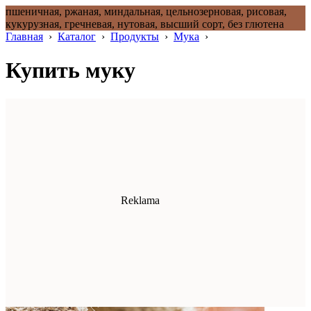
пшеничная, ржаная, миндальная, цельнозерновая, рисовая,
кукурузная, гречневая, нутовая, высший сорт, без глютена
Главная
›
Каталог
›
Продукты
›
Мука
›
Купить муку