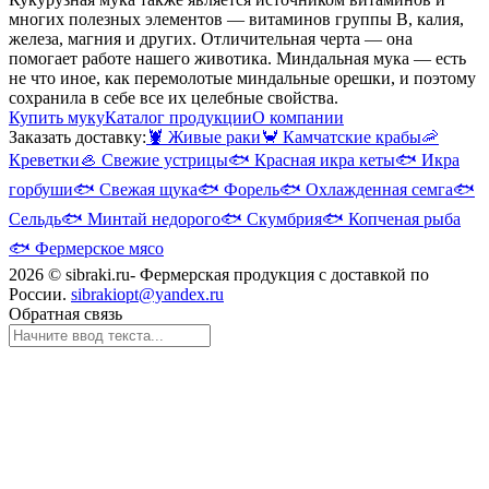
многих полезных элементов — витаминов группы B, калия,
железа, магния и других. Отличительная черта — она
помогает работе нашего животика. Миндальная мука — есть
не что иное, как перемолотые миндальные орешки, и поэтому
сохранила в себе все их целебные свойства.
Купить муку
Каталог продукции
О компании
Заказать доставку:
🦞
Живые раки
🦀
Камчатские крабы
🦐
Креветки
🦪
Свежие устрицы
🐟
Красная икра кеты
🐟
Икра
горбуши
🐟
Свежая щука
🐟
Форель
🐟
Охлажденная семга
🐟
Сельдь
🐟
Минтай недорого
🐟
Скумбрия
🐟
Копченая рыба
🐟
Фермерское мясо
2026 © sibraki.ru- Фермерская продукция с доставкой по
России.
sibrakiopt@yandex.ru
Обратная связь