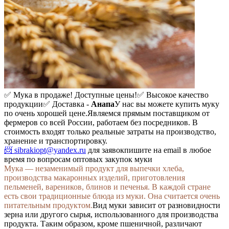
✅ Мука в продаже! Доступные цены!
✅ Высокое качество
продукции
✅ Доставка -
Анапа
У нас вы можете купить муку
по очень хорошей цене.
Являемся прямым поставщиком от
фермеров со всей России, работаем без посредников. В
стоимость входят только реальные затраты на производство,
хранение и транспортировку.
📨 sibrakiopt@yandex.ru
для заявок
пишите на email в любое
время по вопросам оптовых закупок муки
Мука — незаменимый продукт для выпечки хлеба,
производства макаронных изделий, приготовления
пельменей, вареников, блинов и печенья. В каждой стране
есть свои традиционные блюда из муки. Она считается очень
питательным продуктом.
Вид муки зависит от разновидности
зерна или другого сырья, использованного для производства
продукта. Таким образом, кроме пшеничной, различают