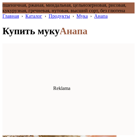
пшеничная, ржаная, миндальная, цельнозерновая, рисовая,
кукурузная, гречневая, нутовая, высший сорт, без глютена
Главная
›
Каталог
›
Продукты
›
Мука
›
Анапа
Купить муку
Анапа