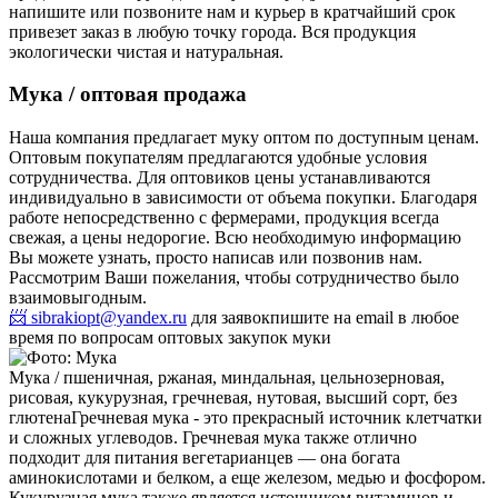
напишите или позвоните нам и курьер в кратчайший срок
привезет заказ в любую точку города. Вся продукция
экологически чистая и натуральная.
Мука / оптовая продажа
Наша компания предлагает муку оптом по доступным ценам.
Оптовым покупателям предлагаются удобные условия
сотрудничества. Для оптовиков цены устанавливаются
индивидуально в зависимости от объема покупки. Благодаря
работе непосредственно с фермерами, продукция всегда
свежая, а цены недорогие. Всю необходимую информацию
Вы можете узнать, просто написав или позвонив нам.
Рассмотрим Ваши пожелания, чтобы сотрудничество было
взаимовыгодным.
📨 sibrakiopt@yandex.ru
для заявок
пишите на email в любое
время по вопросам оптовых закупок муки
Мука / пшеничная, ржаная, миндальная, цельнозерновая,
рисовая, кукурузная, гречневая, нутовая, высший сорт, без
глютена
Гречневая мука - это прекрасный источник клетчатки
и сложных углеводов. Гречневая мука также отлично
подходит для питания вегетарианцев — она богата
аминокислотами и белком, а еще железом, медью и фосфором.
Кукурузная мука также является источником витаминов и