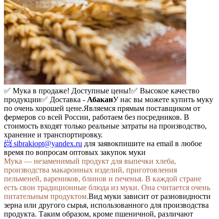
✅ Мука в продаже! Доступные цены!
✅ Высокое качество
продукции
✅ Доставка -
Абакан
У нас вы можете купить муку
по очень хорошей цене.
Являемся прямым поставщиком от
фермеров со всей России, работаем без посредников. В
стоимость входят только реальные затраты на производство,
хранение и транспортировку.
📨 sibrakiopt@yandex.ru
для заявок
пишите на email в любое
время по вопросам оптовых закупок муки
Мука — незаменимый продукт для выпечки хлеба,
производства макаронных изделий, приготовления
пельменей, вареников, блинов и печенья. В каждой стране
есть свои традиционные блюда из муки. Она считается очень
питательным продуктом.
Вид муки зависит от разновидности
зерна или другого сырья, использованного для производства
продукта. Таким образом, кроме пшеничной, различают