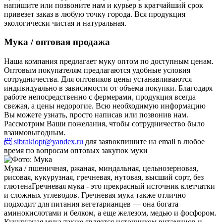
напишите или позвоните нам и курьер в кратчайший срок
привезет заказ в любую точку города. Вся продукция
экологически чистая и натуральная.
Мука / оптовая продажа
Наша компания предлагает муку оптом по доступным ценам.
Оптовым покупателям предлагаются удобные условия
сотрудничества. Для оптовиков цены устанавливаются
индивидуально в зависимости от объема покупки. Благодаря
работе непосредственно с фермерами, продукция всегда
свежая, а цены недорогие. Всю необходимую информацию
Вы можете узнать, просто написав или позвонив нам.
Рассмотрим Ваши пожелания, чтобы сотрудничество было
взаимовыгодным.
📨 sibrakiopt@yandex.ru
для заявок
пишите на email в любое
время по вопросам оптовых закупок муки
Мука / пшеничная, ржаная, миндальная, цельнозерновая,
рисовая, кукурузная, гречневая, нутовая, высший сорт, без
глютена
Гречневая мука - это прекрасный источник клетчатки
и сложных углеводов. Гречневая мука также отлично
подходит для питания вегетарианцев — она богата
аминокислотами и белком, а еще железом, медью и фосфором.
Кукурузная мука также является источником витаминов и