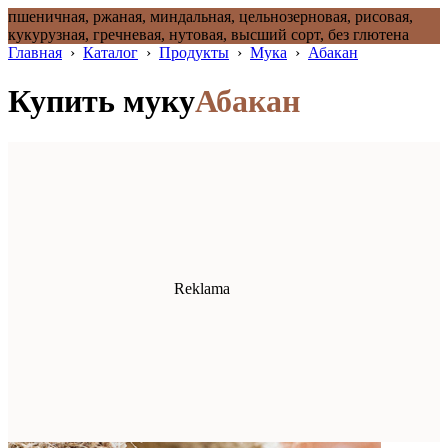
пшеничная, ржаная, миндальная, цельнозерновая, рисовая,
кукурузная, гречневая, нутовая, высший сорт, без глютена
Главная
›
Каталог
›
Продукты
›
Мука
›
Абакан
Купить муку
Абакан