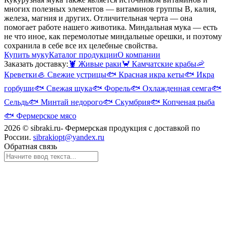
многих полезных элементов — витаминов группы B, калия,
железа, магния и других. Отличительная черта — она
помогает работе нашего животика. Миндальная мука — есть
не что иное, как перемолотые миндальные орешки, и поэтому
сохранила в себе все их целебные свойства.
Купить муку
Каталог продукции
О компании
Заказать доставку:
🦞
Живые раки
🦀
Камчатские крабы
🦐
Креветки
🦪
Свежие устрицы
🐟
Красная икра кеты
🐟
Икра
горбуши
🐟
Свежая щука
🐟
Форель
🐟
Охлажденная семга
🐟
Сельдь
🐟
Минтай недорого
🐟
Скумбрия
🐟
Копченая рыба
🐟
Фермерское мясо
2026 © sibraki.ru- Фермерская продукция с доставкой по
России.
sibrakiopt@yandex.ru
Обратная связь