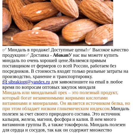
✅ Миндаль в продаже! Доступные цены!
✅ Высокое качество
продукции
✅ Доставка -
Абакан
У нас вы можете купить
миндаль по очень хорошей цене.
Являемся прямым
поставщиком от фермеров со всей России, работаем без
посредников. В стоимость входят только реальные затраты на
производство, хранение и транспортировку.
📨 sibrakiopt@yandex.ru
для заявок
пишите на email в любое
время по вопросам оптовых закупок миндаля
Миндаль или миндальный орех – это полезный продукт,
который богат незаменимыми жирными кислотами
витаминами и минералами. Он является источником белка, но
при этом обладает низким гликемическим индексом.
Миндаль
полезен за счет своего природного состава. Это источник
кальция, железа, магния, фосфора и калия. В нем много
витаминов группы B, а также токоферола. Миндаль полезен
для сердца и сосудов, так как он содержит множество