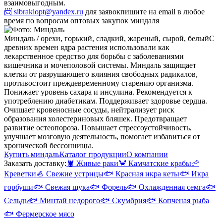
взаимовыгодным.
📨 sibrakiopt@yandex.ru
для заявок
пишите на email в любое
время по вопросам оптовых закупок миндаля
Миндаль / орехи, горький, сладкий, жареный, сырой, белый
С
древних времен ядра растения использовали как
лекарственное средство для борьбы с заболеваниями
кишечника и мочеполовой системы. Миндаль защищает
клетки от разрушающего влияния свободных радикалов,
противостоит преждевременному старению организма.
Понижает уровень сахара и инсулина. Рекомендуется к
употреблению диабетикам. Поддерживает здоровье сердца.
Очищает кровеносные сосуды, нейтрализует риск
образования холестериновых бляшек. Предотвращает
развитие остеопороза. Повышает стрессоустойчивость,
улучшает мозговую деятельность, помогает избавиться от
хронической бессонницы.
Купить миндаль
Каталог продукции
О компании
Заказать доставку:
🦞
Живые раки
🦀
Камчатские крабы
🦐
Креветки
🦪
Свежие устрицы
🐟
Красная икра кеты
🐟
Икра
горбуши
🐟
Свежая щука
🐟
Форель
🐟
Охлажденная семга
🐟
Сельдь
🐟
Минтай недорого
🐟
Скумбрия
🐟
Копченая рыба
🐟
Фермерское мясо