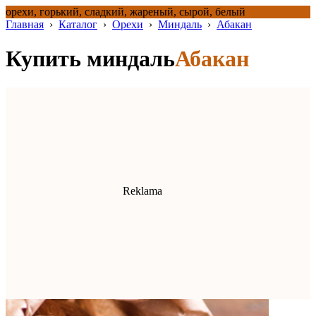
орехи, горький, сладкий, жареный, сырой, белый
Главная
›
Каталог
›
Орехи
›
Миндаль
›
Абакан
Купить миндаль
Абакан