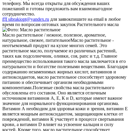
телефону. Мы всегда открыты для обсуждения ваших
пожеланий и готовы предложить вам взаимовыгодное
сотрудничество.
📨 sibrakiopt@yandex.ru
для заявок
пишите на email в любое
время по вопросам оптовых закупок Растительного масла
Масло растительное / нежное, полезное, ароматное,
натуральное, свежее, питательное
Масло растительное -
неотъемлемый продукт на кухне многих семей. Это
растительное масло, получаемое из различных растений,
таких как подсолнечник, оливки, соя, рапс и т.д. Главное
преимущество использования такого масла заключается в его
натуральности и богатстве полезными веществами. Благодаря
содержанию незаменимых жирных кислот, витаминов и
антиоксидантов, масло растительное способствует здоровому
питанию и обеспечивает организм необходимыми
компонентами.
Полезные свойства масла растительного
обусловлены его составом. Оно является отличным
источником витаминов А, Е, К и D, которые имеют важное
значение для нормального функционирования организма.
Витамин А необходим для здоровья кожи и зрения, витамин Е
является мощным антиоксидантом, защищающим клетки от
повреждений, витамин К участвует в процессе свертывания
крови, а витамин D влияет на усвоение кальция и силу
костей.
Кроме того, масло растительное способствует