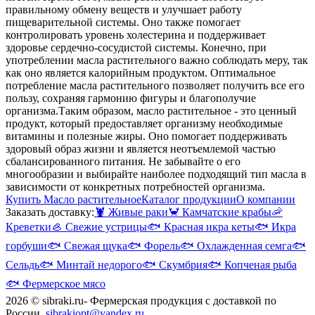
правильному обмену веществ и улучшает работу
пищеварительной системы. Оно также помогает
контролировать уровень холестерина и поддерживает
здоровье сердечно-сосудистой системы. Конечно, при
употреблении масла растительного важно соблюдать меру, так
как оно является калорийным продуктом. Оптимальное
потребление масла растительного позволяет получить все его
пользу, сохраняя гармонию фигуры и благополучие
организма.
Таким образом, масло растительное - это ценный
продукт, который предоставляет организму необходимые
витамины и полезные жиры. Оно помогает поддерживать
здоровый образ жизни и является неотъемлемой частью
сбалансированного питания. Не забывайте о его
многообразии и выбирайте наиболее подходящий тип масла в
зависимости от конкретных потребностей организма.
Купить Масло растительное
Каталог продукции
О компании
Заказать доставку:
🦞
Живые раки
🦀
Камчатские крабы
🦐
Креветки
🦪
Свежие устрицы
🐟
Красная икра кеты
🐟
Икра
горбуши
🐟
Свежая щука
🐟
Форель
🐟
Охлажденная семга
🐟
Сельдь
🐟
Минтай недорого
🐟
Скумбрия
🐟
Копченая рыба
🐟
Фермерское мясо
2026 © sibraki.ru- Фермерская продукция с доставкой по
России.
sibrakiopt@yandex.ru