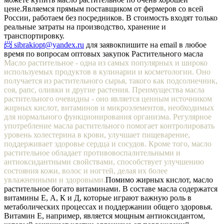
цене.
Являемся прямым поставщиком от фермеров со всей
России, работаем без посредников. В стоимость входят только
реальные затраты на производство, хранение и
транспортировку.
📨 sibrakiopt@yandex.ru
для заявок
пишите на email в любое
время по вопросам оптовых закупок Растительного масла
Масло растительное - одна из самых популярных и широко
используемых продуктов в кулинарии и косметологии. Оно
получается из растительного сырья, такого как подсолнечник,
соя, рапс, оливки и другие растения. Преимущества масла
растительного очевидны - оно является ценным источником
жирных кислот, витаминов и микроэлементов, необходимых
для нормального функционирования организма. Регулярное
употребление масла растительного помогает контролировать
уровень холестерина в крови, улучшает пищеварение,
поддерживает здоровье сердца и сосудов. Кроме того, масло
растительное обладает противовоспалительными и
антиоксидантными свойствами, способствует улучшению
состояния кожи, волос и ногтей, делая их более
увлажненными и здоровыми.
Помимо жирных кислот, масло
растительное богато витаминами. В составе масла содержатся
витамины Е, А, К и Д, которые играют важную роль в
метаболических процессах и поддержании общего здоровья.
Витамин Е, например, является мощным антиоксидантом,