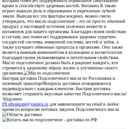
который помогает поддерживать нормальное свертывание
крови и способствует здоровью костей. Витамин К также
играет важную роль в образовании и укреплении зубной
эмали.
Выводя все эти факторы воедино, можно смело
утверждать, что масло подсолнечное - это не просто обычный
продукт, а настоящий источник полезных веществ и
витаминов для нашего организма. Благодаря своим свойствам
и составу, оно помогает поддерживать здоровье сердечно-
сосудистой системы, иммунной системы, костей и зубов, а
также улучшает обменные процессы в организме. Оно также
является важным компонентом в кулинарии и косметологии
благодаря своим увлажняющим и питательным свойствам.
Масло подсолнечное должно быть в рационе каждого, кто
стремится к здоровому образу жизни и улучшению своего
организма.
Быстрая доставка Подсолнечного масла по России
авиа и
наземный транспорт
Вопросы доставки оговариваются
индивидуально с каждым клиентом. Быстрая доставка
позволяет сохранить вкусовые качества Подсолнечного масла!
Абдулино
📨 sibrakiopt@yandex.ru
для заявок
пишите на email в любое
время по вопросам оптовых закупок Подсолнечного масла