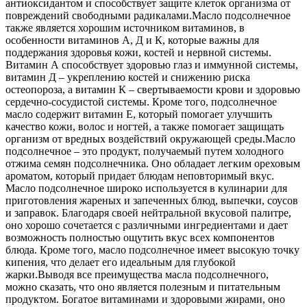
антиоксидантом и способствует защите клеток организма от
повреждений свободными радикалами.
Масло подсолнечное
также является хорошим источником витаминов, в
особенности витаминов А, Д и К, которые важны для
поддержания здоровья кожи, костей и нервной системы.
Витамин А способствует здоровью глаз и иммунной системы,
витамин Д – укреплению костей и снижению риска
остеопороза, а витамин К – свертываемости крови и здоровью
сердечно-сосудистой системы. Кроме того, подсолнечное
масло содержит витамин Е, который помогает улучшить
качество кожи, волос и ногтей, а также помогает защищать
организм от вредных воздействий окружающей среды.
Масло
подсолнечное – это продукт, получаемый путем холодного
отжима семян подсолнечника. Оно обладает легким ореховым
ароматом, который придает блюдам неповторимый вкус.
Масло подсолнечное широко используется в кулинарии для
приготовления жареных и запеченных блюд, выпечки, соусов
и заправок. Благодаря своей нейтральной вкусовой палитре,
оно хорошо сочетается с различными ингредиентами и дает
возможность полностью ощутить вкус всех компонентов
блюда. Кроме того, масло подсолнечное имеет высокую точку
кипения, что делает его идеальным для глубокой
жарки.
Выводя все преимущества масла подсолнечного,
можно сказать, что оно является полезным и питательным
продуктом. Богатое витаминами и здоровыми жирами, оно