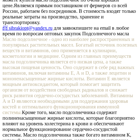
цене.
Являемся прямым поставщиком от фермеров со всей
России, работаем без посредников. В стоимость входят только
реальные затраты на производство, хранение и
транспортировку.
📨 sibrakiopt@yandex.ru
для заявок
пишите на email в любое
время по вопросам оптовых закупок Подсолнечного масла
Масло подсолнечное - одно из наиболее распространенных и
популярных растительных масел. Богатый источник полезных
веществ и витаминов, оно применяется в кулинарии,
косметологии и медицине. Одним из главных преимуществ
масла подсолнечника является его низкая цена, а также
высокая пищевая ценность. Оно содержит в себе ряд важных
витаминов, включая витамины Е, А и D, а также лецитин и
мононенасыщенные жирные кислоты. Витамин Е является
мощным антиоксидантом, который помогает защитить
организм от воздействия свободных радикалов и снижает
риск развития сердечно-сосудистых заболеваний. Витамины
А и D являются необходимыми для поддержания здоровья
костей и оптимального функционирования иммунной
системы.
Кроме того, масло подсолнечника содержит
полиненасыщенные жирные кислоты, которые благоприятно
влияют на уровень холестерина в крови и обеспечивают
нормальное функционирование сердечно-сосудистой
системы. Масло подсолнечника также богато витамином К,