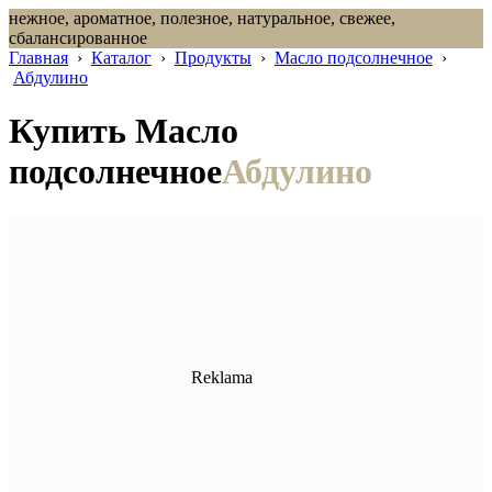
нежное, ароматное, полезное, натуральное, свежее,
сбалансированное
Главная
›
Каталог
›
Продукты
›
Масло подсолнечное
›
Абдулино
Купить Масло
подсолнечное
Абдулино