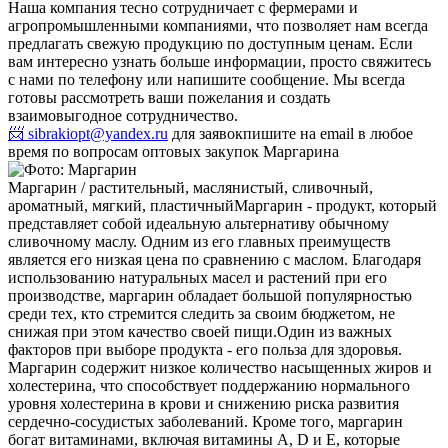
Наша компания тесно сотрудничает с фермерами и
агропромышленными компаниями, что позволяет нам всегда
предлагать свежую продукцию по доступным ценам. Если
вам интересно узнать больше информации, просто свяжитесь
с нами по телефону или напишите сообщение. Мы всегда
готовы рассмотреть ваши пожелания и создать
взаимовыгодное сотрудничество.
📨 sibrakiopt@yandex.ru
для заявок
пишите на email в любое
время по вопросам оптовых закупок Маргарина
Маргарин / растительный, маслянистый, сливочный,
ароматный, мягкий, пластичный
Маргарин - продукт, который
представляет собой идеальную альтернативу обычному
сливочному маслу. Одним из его главных преимуществ
является его низкая цена по сравнению с маслом. Благодаря
использованию натуральных масел и растений при его
производстве, маргарин обладает большой популярностью
среди тех, кто стремится следить за своим бюджетом, не
снижая при этом качество своей пищи.
Один из важных
факторов при выборе продукта - его польза для здоровья.
Маргарин содержит низкое количество насыщенных жиров и
холестерина, что способствует поддержанию нормального
уровня холестерина в крови и снижению риска развития
сердечно-сосудистых заболеваний. Кроме того, маргарин
богат витаминами, включая витамины A, D и E, которые