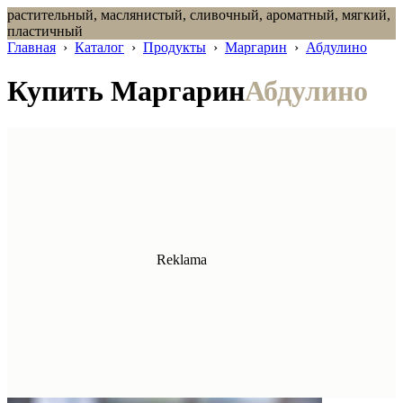
растительный, маслянистый, сливочный, ароматный, мягкий,
пластичный
Главная
›
Каталог
›
Продукты
›
Маргарин
›
Абдулино
Купить Маргарин
Абдулино