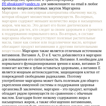
📨 sibrakiopt@yandex.ru
для заявок
пишите на email в любое
время по вопросам оптовых закупок Маргарина
Маргарин - это популярная альтернатива обычному маслу,
которая обладает множеством преимуществ. Во-первых,
маргарин содержит меньшее количество жира и насыщенных
жиров, чем масло. Это делает его более диетическим и
полезным для тех, кто следит за своим здоровьем и стремится
к поддержанию нормального веса. Во-вторых, в составе
маргарина обычно присутствуют полезные растительные
масла, такие как соевое или подсолнечное масло, которые
обогащают продукт витаминами и другими питательными
веществами.
Маргарин также является отличным источником
витаминов. Витамин A, D и E часто добавляются в маргарин
для повышения его питательности. Витамин A необходим для
нормального функционирования зрения и кожи, витамин D
помогает костям и зубам оставаться здоровыми, а витамин E
является мощным антиоксидантом, защищающим клетки от
повреждений свободными радикалами. Поэтому
употребление маргарина может быть полезным для общего
укрепления иммунной системы и поддержания здоровья
организма.
В заключение, маргарин - это продукт, который
обладает рядом преимуществ по сравнению с обычным
маслом. Благодаря более низкому содержанию жира и
насыщенных жиров, а также обогащению витаминами,