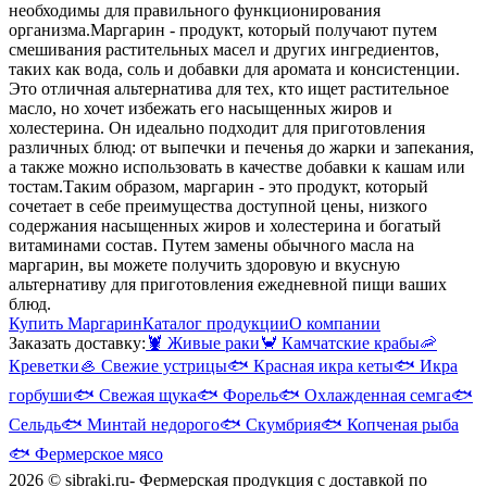
необходимы для правильного функционирования
организма.
Маргарин - продукт, который получают путем
смешивания растительных масел и других ингредиентов,
таких как вода, соль и добавки для аромата и консистенции.
Это отличная альтернатива для тех, кто ищет растительное
масло, но хочет избежать его насыщенных жиров и
холестерина. Он идеально подходит для приготовления
различных блюд: от выпечки и печенья до жарки и запекания,
а также можно использовать в качестве добавки к кашам или
тостам.
Таким образом, маргарин - это продукт, который
сочетает в себе преимущества доступной цены, низкого
содержания насыщенных жиров и холестерина и богатый
витаминами состав. Путем замены обычного масла на
маргарин, вы можете получить здоровую и вкусную
альтернативу для приготовления ежедневной пищи ваших
блюд.
Купить Маргарин
Каталог продукции
О компании
Заказать доставку:
🦞
Живые раки
🦀
Камчатские крабы
🦐
Креветки
🦪
Свежие устрицы
🐟
Красная икра кеты
🐟
Икра
горбуши
🐟
Свежая щука
🐟
Форель
🐟
Охлажденная семга
🐟
Сельдь
🐟
Минтай недорого
🐟
Скумбрия
🐟
Копченая рыба
🐟
Фермерское мясо
2026 © sibraki.ru- Фермерская продукция с доставкой по