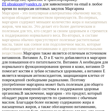
📨 sibrakiopt@yandex.ru
для заявок
пишите на email в любое
время по вопросам оптовых закупок Маргарина
Маргарин - это популярная альтернатива обычному маслу,
которая обладает множеством преимуществ. Во-первых,
маргарин содержит меньшее количество жира и насыщенных
жиров, чем масло. Это делает его более диетическим и
полезным для тех, кто следит за своим здоровьем и стремится
к поддержанию нормального веса. Во-вторых, в составе
маргарина обычно присутствуют полезные растительные
масла, такие как соевое или подсолнечное масло, которые
обогащают продукт витаминами и другими питательными
веществами.
Маргарин также является отличным источником
витаминов. Витамин A, D и E часто добавляются в маргарин
для повышения его питательности. Витамин A необходим для
нормального функционирования зрения и кожи, витамин D
помогает костям и зубам оставаться здоровыми, а витамин E
является мощным антиоксидантом, защищающим клетки от
повреждений свободными радикалами. Поэтому
употребление маргарина может быть полезным для общего
укрепления иммунной системы и поддержания здоровья
организма.
В заключение, маргарин - это продукт, который
обладает рядом преимуществ по сравнению с обычным
маслом. Благодаря более низкому содержанию жира и
насыщенных жиров, а также обогащению витаминами,