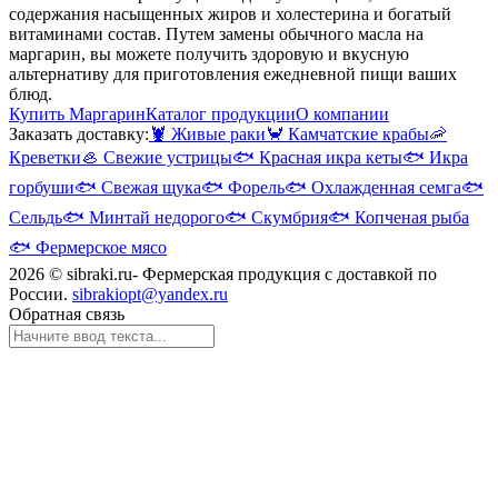
содержания насыщенных жиров и холестерина и богатый
витаминами состав. Путем замены обычного масла на
маргарин, вы можете получить здоровую и вкусную
альтернативу для приготовления ежедневной пищи ваших
блюд.
Купить Маргарин
Каталог продукции
О компании
Заказать доставку:
🦞
Живые раки
🦀
Камчатские крабы
🦐
Креветки
🦪
Свежие устрицы
🐟
Красная икра кеты
🐟
Икра
горбуши
🐟
Свежая щука
🐟
Форель
🐟
Охлажденная семга
🐟
Сельдь
🐟
Минтай недорого
🐟
Скумбрия
🐟
Копченая рыба
🐟
Фермерское мясо
2026 © sibraki.ru- Фермерская продукция с доставкой по
России.
sibrakiopt@yandex.ru
Обратная связь