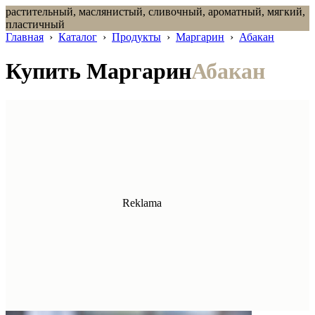
растительный, маслянистый, сливочный, ароматный, мягкий,
пластичный
Главная
›
Каталог
›
Продукты
›
Маргарин
›
Абакан
Купить Маргарин
Абакан