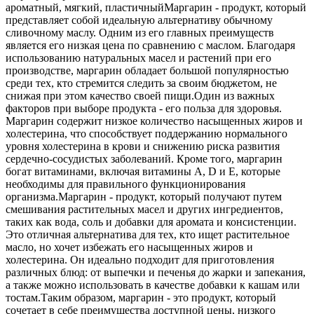
ароматный, мягкий, пластичный
Маргарин - продукт, который
представляет собой идеальную альтернативу обычному
сливочному маслу. Одним из его главных преимуществ
является его низкая цена по сравнению с маслом. Благодаря
использованию натуральных масел и растений при его
производстве, маргарин обладает большой популярностью
среди тех, кто стремится следить за своим бюджетом, не
снижая при этом качество своей пищи.
Один из важных
факторов при выборе продукта - его польза для здоровья.
Маргарин содержит низкое количество насыщенных жиров и
холестерина, что способствует поддержанию нормального
уровня холестерина в крови и снижению риска развития
сердечно-сосудистых заболеваний. Кроме того, маргарин
богат витаминами, включая витамины A, D и E, которые
необходимы для правильного функционирования
организма.
Маргарин - продукт, который получают путем
смешивания растительных масел и других ингредиентов,
таких как вода, соль и добавки для аромата и консистенции.
Это отличная альтернатива для тех, кто ищет растительное
масло, но хочет избежать его насыщенных жиров и
холестерина. Он идеально подходит для приготовления
различных блюд: от выпечки и печенья до жарки и запекания,
а также можно использовать в качестве добавки к кашам или
тостам.
Таким образом, маргарин - это продукт, который
сочетает в себе преимущества доступной цены, низкого