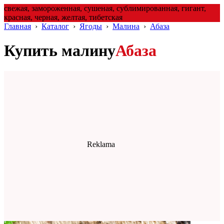
свежая, замороженная, сушеная, сублимированная, гигант,
красная, черная, желтая, тибетская
Главная
›
Каталог
›
Ягоды
›
Малина
›
Абаза
Купить малину
Абаза