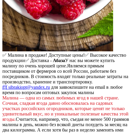
✅ Малина в продаже! Доступные цены!
✅ Высокое качество
продукции
✅ Доставка -
Абаза
У нас вы можете купить
малину по очень хорошей цене.
Являемся прямым
поставщиком от фермеров со всей России, работаем без
посредников. В стоимость входят только реальные затраты на
производство, хранение и транспортировку.
📨 sibrakiopt@yandex.ru
для заявок
пишите на email в любое
время по вопросам оптовых закупок малины
Малина — одна из самых любимых ягод в нашей стране.
Сочная, сладкая ягода давно обосновалась на садовых
участках российских огородников, которые ценят не только
удивительный вкус, но и уникальные полезные качества этой
ягоды.
Считается, например, что, съедая не менее 500 граммов
малины в день, можно без всякой диеты похудеть за месяц на
два килограмма. А если хотя бы раз в неделю заменять ими