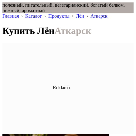
полезный, питательный, вегетарианский, богатый белком,
нежный, ароматный
Главная
›
Каталог
›
Продукты
›
Лён
›
Аткарск
Купить Лён
Аткарск