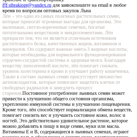
📨 sibrakiopt@yandex.ru
для заявок
пишите на email в любое
время по вопросам оптовых закупок Льна
Лён – это одно из самых полезных растительных семян,
которые приносят огромные выгоды для организма. Это
маленькие, светло-коричневые семечки, богатые
питательными веществами и микроэлементами. Лён
прекрасен тем, что он является отличным источником
растительного белка, качественных жиров, витаминов и
минералов. Он содержит важные омега-3 жирные кислоты,
которые необходимы для нормального функционирования
сердечно-сосудистой системы и здоровья мозга. Благодаря
веществу линоленовой кислоте, лён помогает снижать
уровень холестерина в крови и улучшает работу кишечника.
Также в составе льняных семян присутствует множество
антиоксидантов, которые помогают защитить клетки от
свободных радикалов и замедлить процесс
старения.
Постоянное употребление льняных семян может
привести к улучшению общего состояния организма,
укреплению иммунной системы и улучшению пищеварения.
Кроме того, лён способствует нормализации обмена веществ,
помогает снизить вес и улучшить состояние кожи, волос и
ногтей. Это действительно удивительное растение, которое
можно добавлять в пищу в виде семян, муки или масла.
Витамины Е и В, содержащиеся в льняных семенах, играют