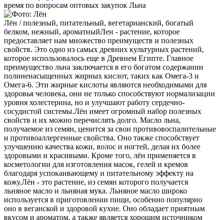
время по вопросам оптовых закупок Льна
Лён / полезный, питательный, вегетарианский, богатый
белком, нежный, ароматный
Лен - растение, которое
предоставляет нам множество преимуществ и полезных
свойств. Это одно из самых древних культурных растений,
которое использовалось еще в Древнем Египте. Главное
преимущество льна заключается в его богатом содержании
полиненасыщенных жирных кислот, таких как Омега-3 и
Омега-6. Эти жирные кислоты являются необходимыми для
здоровья человека, они не только способствуют нормализации
уровня холестерина, но и улучшают работу сердечно-
сосудистой системы.
Лён имеет огромный набор полезных
свойств и их можно перечислять долго. Масло льна,
получаемое из семян, ценится за свои противовоспалительные
и противоаллергенные свойства. Оно также способствует
улучшению качества кожи, волос и ногтей, делая их более
здоровыми и красивыми. Кроме того, лён применяется в
косметологии для изготовления масок, гелей и кремов
благодаря успокаивающему и питательному эффекту на
кожу.
Лён - это растение, из семян которого получается
льняное масло и льняная мука. Льняное масло широко
используется в приготовлении пищи, особенно популярно
оно в веганской и здоровой кухне. Оно обладает приятным
вкусом и ароматом, а также является хорошим источником