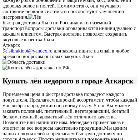
важную роль в обновлении и защите кожи, восстановлении
здоровья волос и ногтей. Помимо этого, они улучшают
состояние нервной системы и способствуют улучшению
настроения.
Быстрая доставка Льна по России
авиа и наземный
транспорт
Вопросы доставки оговариваются индивидуально с
каждым клиентом. Быстрая доставка позволяет сохранить
вкусовые качества Льна!
Аткарск
📨 sibrakiopt@yandex.ru
для заявок
пишите на email в любое
время по вопросам оптовых закупок Льна
Купить лён недорого в городе Аткарск
Приемлемая цена и быстрая доставка порадуют каждого
покупателя. Предлагаем широкий ассортимент, чтобы каждый
мог выбрать продукцию по своему вкусу. У нас Вы можете
заказать полезный, питательный, вегетарианский, богатый
белком, нежный, ароматный лён отличного качества.
Позвоните или напишите нам. Менеджер примет заказ и
ответит на все вопросы касательно продукции.
Мы ценим
наших покупателей и предлагаем быструю доставку по
городу Аткарск. Просто напишите или позвоните нам и