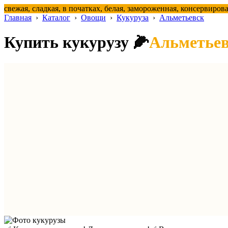
свежая, сладкая, в початках, белая, замороженная, консервиров
Главная
›
Каталог
›
Овощи
›
Кукуруза
›
Альметьевск
Купить кукурузу 🌽
Альметье