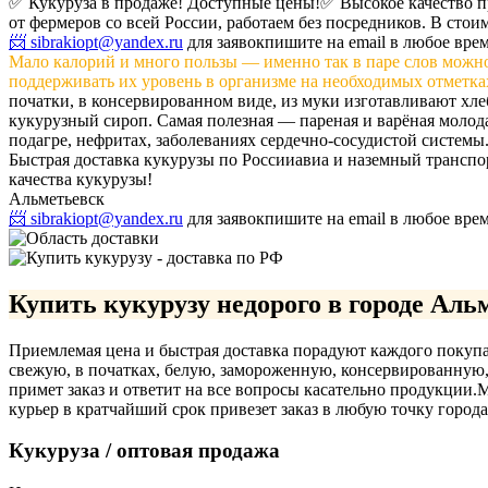
✅ Кукуруза в продаже! Доступные цены!
✅ Высокое качество 
от фермеров со всей России, работаем без посредников. В стои
📨 sibrakiopt@yandex.ru
для заявок
пишите на email в любое вре
Мало калорий и много пользы — именно так в паре слов можн
поддерживать их уровень в организме на необходимых отметка
початки, в консервированном виде, из муки изготавливают хле
кукурузный сироп. Самая полезная — пареная и варёная молода
подагре, нефритах, заболеваниях сердечно-сосудистой системы
Быстрая доставка кукурузы по России
авиа и наземный транспо
качества кукурузы!
Альметьевск
📨 sibrakiopt@yandex.ru
для заявок
пишите на email в любое вре
Купить кукурузу недорого в городе Аль
Приемлемая цена и быстрая доставка порадуют каждого покупа
свежую, в початках, белую, замороженную, консервированную
примет заказ и ответит на все вопросы касательно продукции.
М
курьер в кратчайший срок привезет заказ в любую точку города
Кукуруза / оптовая продажа