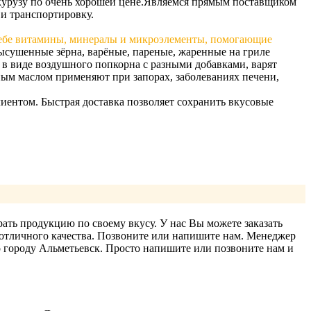
урузу по очень хорошей цене.
Являемся прямым поставщиком
 и транспортировку.
 себе витамины, минералы и микроэлементы, помогающие
ысушенные зёрна, варёные, пареные, жаренные на гриле
 в виде воздушного попкорна с разными добавками, варят
ным маслом применяют при запорах, заболеваниях печени,
ентом. Быстрая доставка позволяет сохранить вкусовые
ать продукцию по своему вкусу. У нас Вы можете заказать
 отличного качества. Позвоните или напишите нам. Менеджер
 городу Альметьевск. Просто напишите или позвоните нам и