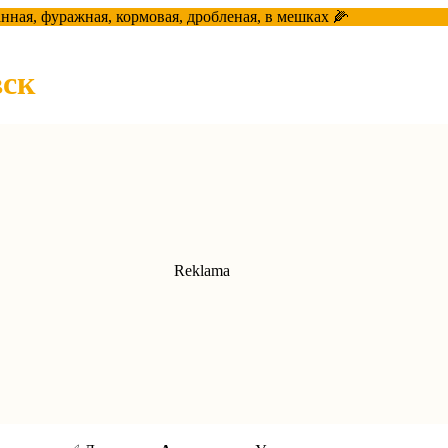
анная, фуражная, кормовая, дробленая, в мешках 🌽
вск