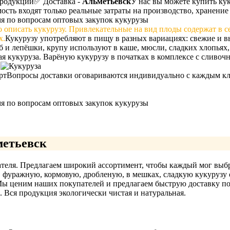
продукции
✅ Доставка -
Альметьевск
У нас вы можете купить кук
мость входят только реальные затраты на производство, хранение
мя по вопросам оптовых закупок кукурузы
о описать кукурузу. Привлекательные на вид плоды содержат в
х.
Кукурузу употребляют в пищу в разных вариациях: свежие и в
б и лепёшки, крупу используют в каше, мюсли, сладких хлопьях,
я кукуруза. Варёную кукурузу в початках в комплексе с сливоч
.
рт
Вопросы доставки оговариваются индивидуально с каждым кли
мя по вопросам оптовых закупок кукурузы
метьевск
теля. Предлагаем широкий ассортимент, чтобы каждый мог выбр
, фуражную, кормовую, дробленую, в мешках, сладкую кукурузу
ы ценим наших покупателей и предлагаем быструю доставку по
. Вся продукция экологически чистая и натуральная.