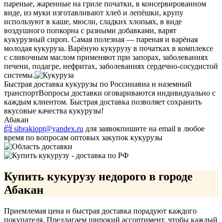
пареные, жаренные на гриле початки, в консервированном
виде, из муки изготавливают хлеб и лепёшки, крупу
используют в каше, мюсли, сладких хлопьях, в виде
воздушного попкорна с разными добавками, варят
кукурузный сироп. Самая полезная — пареная и варёная
молодая кукуруза. Варёную кукурузу в початках в комплексе
с сливочным маслом применяют при запорах, заболеваниях
печени, подагре, нефритах, заболеваниях сердечно-сосудистой
системы.
Быстрая доставка кукурузы по России
авиа и наземный
транспорт
Вопросы доставки оговариваются индивидуально с
каждым клиентом. Быстрая доставка позволяет сохранить
вкусовые качества кукурузы!
Абакан
📨 sibrakiopt@yandex.ru
для заявок
пишите на email в любое
время по вопросам оптовых закупок кукурузы
Купить кукурузу недорого в городе
Абакан
Приемлемая цена и быстрая доставка порадуют каждого
покупателя. Предлагаем широкий ассортимент, чтобы каждый