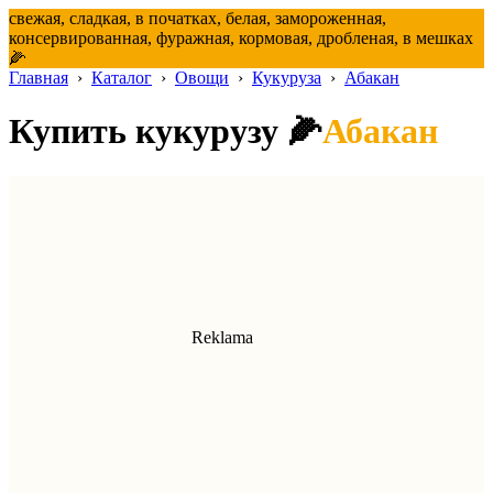
свежая, сладкая, в початках, белая, замороженная,
консервированная, фуражная, кормовая, дробленая, в мешках
🌽
Главная
›
Каталог
›
Овощи
›
Кукуруза
›
Абакан
Купить кукурузу 🌽
Абакан