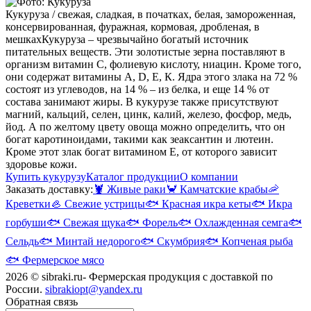
Кукуруза / свежая, сладкая, в початках, белая, замороженная,
консервированная, фуражная, кормовая, дробленая, в
мешках
Кукуруза – чрезвычайно богатый источник
питательных веществ. Эти золотистые зерна поставляют в
организм витамин С, фолиевую кислоту, ниацин. Кроме того,
они содержат витамины А, D, E, К. Ядра этого злака на 72 %
состоят из углеводов, на 14 % – из белка, и еще 14 % от
состава занимают жиры. В кукурузе также присутствуют
магний, кальций, селен, цинк, калий, железо, фосфор, медь,
йод. А по желтому цвету овоща можно определить, что он
богат каротиноидами, такими как зеаксантин и лютеин.
Кроме этот злак богат витамином Е, от которого зависит
здоровье кожи.
Купить кукурузу
Каталог продукции
О компании
Заказать доставку:
🦞
Живые раки
🦀
Камчатские крабы
🦐
Креветки
🦪
Свежие устрицы
🐟
Красная икра кеты
🐟
Икра
горбуши
🐟
Свежая щука
🐟
Форель
🐟
Охлажденная семга
🐟
Сельдь
🐟
Минтай недорого
🐟
Скумбрия
🐟
Копченая рыба
🐟
Фермерское мясо
2026 © sibraki.ru- Фермерская продукция с доставкой по
России.
sibrakiopt@yandex.ru
Обратная связь