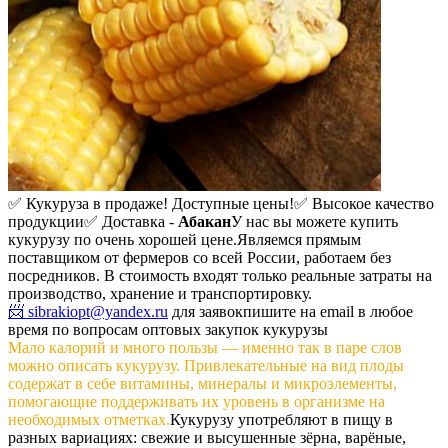
✅ Кукуруза в продаже! Доступные цены!
✅ Высокое качество
продукции
✅ Доставка -
Абакан
У нас вы можете купить
кукурузу по очень хорошей цене.
Являемся прямым
поставщиком от фермеров со всей России, работаем без
посредников. В стоимость входят только реальные затраты на
производство, хранение и транспортировку.
📨 sibrakiopt@yandex.ru
для заявок
пишите на email в любое
время по вопросам оптовых закупок кукурузы
Мало калорий и много пользы — именно так в паре слов
можно описать кукурузу. Привлекательные на вид плоды
содержат в себе витамины, минералы и микроэлементы,
помогающие поддерживать их уровень в организме на
необходимых отметках.
Кукурузу употребляют в пищу в
разных вариациях: свежие и высушенные зёрна, варёные,