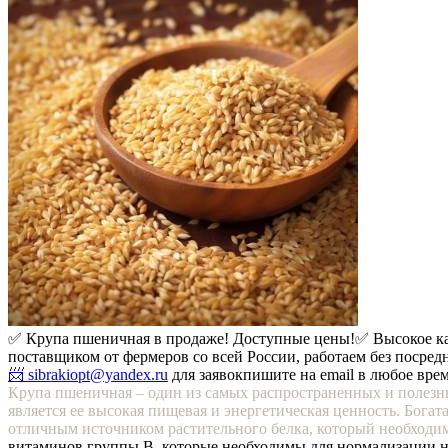
✅ Крупа пшеничная в продаже! Доступные цены!
✅ Высокое к
поставщиком от фермеров со всей России, работаем без посредн
📨 sibrakiopt@yandex.ru
для заявок
пишите на email в любое вр
Крупа пшеничная – один из самых распространенных и полез
является ее высокая пищевая и энергетическая ценность. Бога
отличным источником растительного белка, который необходим
витаминов группы В, которые необходимы для нормализации н