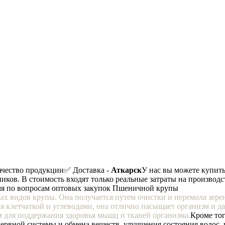
ачество продукции
✅ Доставка -
Аткарск
У нас вы можете купить
иков. В стоимость входят только реальные затраты на производс
емя по вопросам оптовых закупок Пшеничной крупы
ных видов крупы. Она получается путем очистки и перемола з
тая клетчаткой и углеводами, она отлично насыщает организм и 
 для поддержания здоровья мышц и тканей организма.
Кроме то
ервной системы и обмена веществ, улучшения состояния волос,