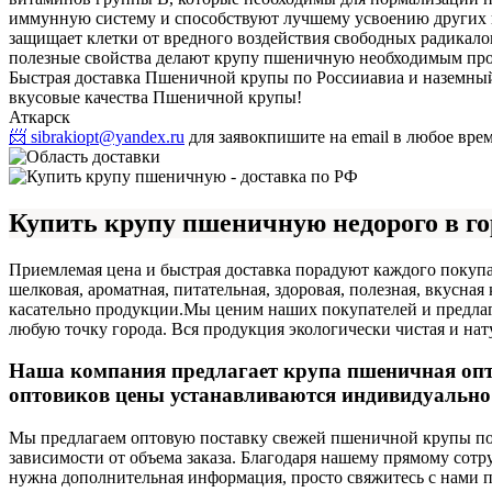
иммунную систему и способствуют лучшему усвоению других 
защищает клетки от вредного воздействия свободных радикало
полезные свойства делают крупу пшеничную необходимым про
Быстрая доставка Пшеничной крупы по России
авиа и наземны
вкусовые качества Пшеничной крупы!
Аткарск
📨 sibrakiopt@yandex.ru
для заявок
пишите на email в любое вр
Купить крупу пшеничную недорого в го
Приемлемая цена и быстрая доставка порадуют каждого покупа
шелковая, ароматная, питательная, здоровая, полезная, вкусн
касательно продукции.
Мы ценим наших покупателей и предлага
любую точку города. Вся продукция экологически чистая и нат
Наша компания предлагает крупа пшеничная опт
оптовиков цены устанавливаются индивидуально в
Мы предлагаем оптовую поставку свежей пшеничной крупы по 
зависимости от объема заказа. Благодаря нашему прямому сот
нужна дополнительная информация, просто свяжитесь с нами 