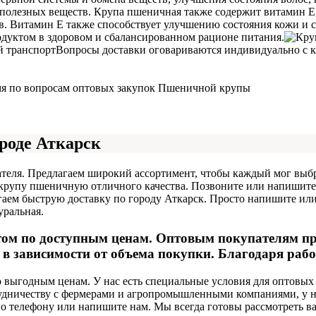
полезных веществ. Крупа пшеничная также содержит витамин Е
в. Витамин Е также способствует улучшению состояния кожи и 
дуктом в здоровом и сбалансированном рационе питания.
й транспорт
Вопросы доставки оговариваются индивидуально с к
емя по вопросам оптовых закупок Пшеничной крупы
роде Аткарск
теля. Предлагаем широкий ассортимент, чтобы каждый мог выбр
ая крупу пшеничную отличного качества. Позвоните или напишите
ем быструю доставку по городу Аткарск. Просто напишите или п
уральная.
ом по доступным ценам. Оптовым покупателям пре
 зависимости от объема покупки. Благодаря работ
выгодным ценам. У нас есть специальные условия для оптовых
рудничеству с фермерами и агропромышленными компаниями, у н
по телефону или напишите нам. Мы всегда готовы рассмотреть в