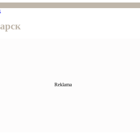
к
арск