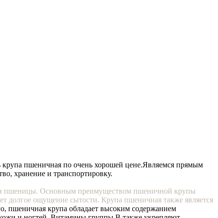
 крупа пшеничная по очень хорошей цене.
Являемся прямым
тво, хранение и транспортировку.
ерен пшеницы. Основным преимуществом пшеничной крупы
дает долгое ощущение сытости. Крупа пшеничная также является
го, пшеничная крупа обладает высоким содержанием
 кожи и ногтей. Витамины группы В также укрепляют