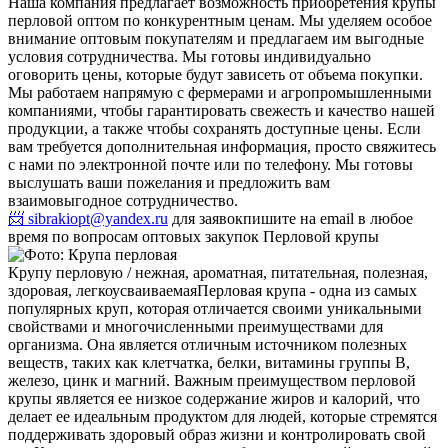
Наша компания предлагает возможность приобретения крупы
перловой оптом по конкурентным ценам. Мы уделяем особое
внимание оптовым покупателям и предлагаем им выгодные
условия сотрудничества. Мы готовы индивидуально
оговорить цены, которые будут зависеть от объема покупки.
Мы работаем напрямую с фермерами и агропромышленными
компаниями, чтобы гарантировать свежесть и качество нашей
продукции, а также чтобы сохранять доступные цены. Если
вам требуется дополнительная информация, просто свяжитесь
с нами по электронной почте или по телефону. Мы готовы
выслушать ваши пожелания и предложить вам
взаимовыгодное сотрудничество.
📨 sibrakiopt@yandex.ru
для заявок
пишите на email в любое
время по вопросам оптовых закупок Перловой крупы
Крупу перловую / нежная, ароматная, питательная, полезная,
здоровая, легкоусваиваемая
Перловая крупа - одна из самых
популярных круп, которая отличается своими уникальными
свойствами и многочисленными преимуществами для
организма. Она является отличным источником полезных
веществ, таких как клетчатка, белки, витамины группы В,
железо, цинк и магний. Важным преимуществом перловой
крупы является ее низкое содержание жиров и калорий, что
делает ее идеальным продуктом для людей, которые стремятся
поддерживать здоровый образ жизни и контролировать свой