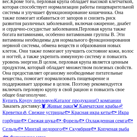
вес.
Кроме того, перловая крупа обладает высокой клетчаткой,
которая способствует нормализации работы пищеварительной
системы и улучшает функционирование кишечника. Она
также помогает избавиться от запоров и снизить риск
развития различных заболеваний, включая ожирение, диабет
и сердечно-сосудистые заболевания.
Перловая крупа также
богата витаминами, особенно витаминами группы В. Эти
витамины необходимы для нормального функционирования
нервной системы, обмена веществ и образования новых
клеток. Они также помогают улучшить состояние кожи, волос
и ногтей, а также укрепить иммунную систему и повысить
уровень энергии.
В целом, перловая крупа является ценным
продуктом, который обладает множеством полезных свойств.
Она предоставляет организму необходимые питательные
вещества, помогает нормализовать пищеварение и
поддерживает здоровье в целом. Поэтому рекомендуется
включать перловую крупу в свой рацион и повысить свое
общее благополучие.
Купить Крупу перловую
Каталог продукции
О компании
Заказать доставку:
🦞
Живые раки
🦀
Камчатские крабы
🦐
Креветки
🦪
Свежие устрицы
🐟
Красная икра кеты
🐟
Икра
горбуши
🐟
Свежая щука
🐟
Форель
🐟
Охлажденная семга
🐟
Сельдь
🐟
Минтай недорого
🐟
Скумбрия
🐟
Копченая рыба