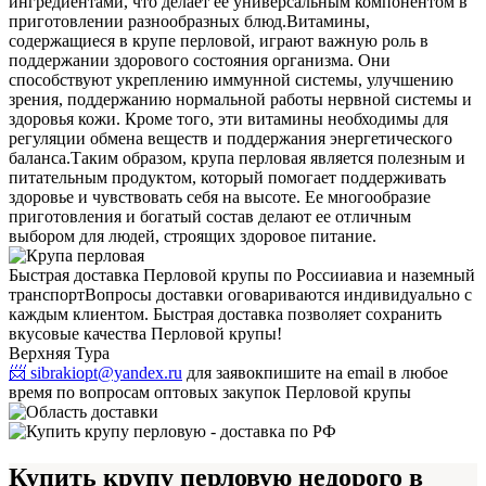
ингредиентами, что делает ее универсальным компонентом в
приготовлении разнообразных блюд.
Витамины,
содержащиеся в крупе перловой, играют важную роль в
поддержании здорового состояния организма. Они
способствуют укреплению иммунной системы, улучшению
зрения, поддержанию нормальной работы нервной системы и
здоровья кожи. Кроме того, эти витамины необходимы для
регуляции обмена веществ и поддержания энергетического
баланса.
Таким образом, крупа перловая является полезным и
питательным продуктом, который помогает поддерживать
здоровье и чувствовать себя на высоте. Ее многообразие
приготовления и богатый состав делают ее отличным
выбором для людей, строящих здоровое питание.
Быстрая доставка Перловой крупы по России
авиа и наземный
транспорт
Вопросы доставки оговариваются индивидуально с
каждым клиентом. Быстрая доставка позволяет сохранить
вкусовые качества Перловой крупы!
Верхняя Тура
📨 sibrakiopt@yandex.ru
для заявок
пишите на email в любое
время по вопросам оптовых закупок Перловой крупы
Купить крупу перловую недорого в