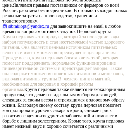
цене.
Являемся прямым поставщиком от фермеров со всей
России, работаем без посредников. В стоимость входят только
реальные затраты на производство, хранение и
транспортировку.
📨 sibrakiopt@yandex.ru
для заявок
пишите на email в любое
время по вопросам оптовых закупок Перловой крупы
Крупа перловая - это продукт, который за последние годы
набрал популярность и стал неотъемлемой частью здорового
питания. Она является ценным источником питательных
веществ и имеет множество преимуществ для организма.
Прежде всего, крупа перловая богата клетчаткой, которая
помогает поддерживать нормальное функционирование
пищеварительной системы и предотвращает запоры. Также
она содержит множество полезных витаминов и минералов,
включая витамины группы В, железо, цинк и магний,
необходимые для здоровья и хорошей работы
организма.
Крупа перловая также является низкокалорийным
продуктом, что делает ее идеальным выбором для людей,
следящих за своим весом и стремящимся к здоровому образу
жизни. Благодаря своему составу, крупа перловая помогает
контролировать уровень сахара в крови, снижает риск
развития сердечно-сосудистых заболеваний и помогает в
борьбе с лишним холестерином. Кроме того, крупа перловая
имеет нежный вкус и хорошо сочетается с различными