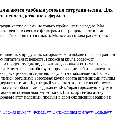
лагаются удобные условия сотрудничества. Для
е непосредственно с фермер
удничество с нами не только удобно, но и выгодно. Мы
посредственным связям с фермерами и агропромышленными
тесняйтесь связаться с нами. Мы всегда готовы рассмотреть
 и полезных продуктов, которые можно добавить в свой рацион
ом питательных веществ. Гороховая крупа содержит
нимым продуктом для поддержания здоровья и оптимального
ки. Клетчатка способствует нормализации работы кишечника,
т риск развития сердечно-сосудистых заболеваний. Белок,
 тканей организма.
Гороховая крупа богата витаминами группы
держит витамин К, который укрепляет кости и способствует
оться со свободными радикалами.
Выбирая гороховую крупу в
одимыми питательными веществами. Благодаря ее богатому
Добавьте этот полезный продукт в свой ежедневный рацион и

Свежая щука
🐟
Форель
🐟
Охлажденная семга
🐟
Сельдь
🐟