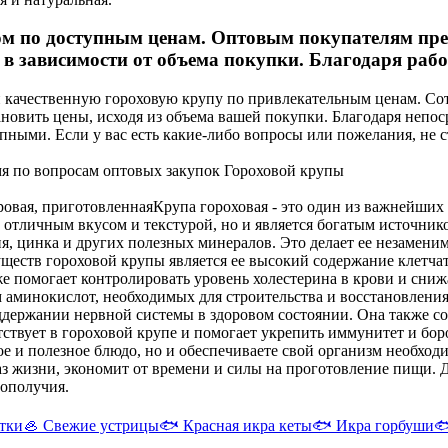
м по доступным ценам. Оптовым покупателям пред
 зависимости от объема покупки. Благодаря работ
качественную гороховую крупу по привлекательным ценам. Сотр
тановить цены, исходя из объема вашей покупки. Благодаря не
пными. Если у вас есть какие-либо вопросы или пожелания, не с
мя по вопросам оптовых закупок Гороховой крупы
оровая, приготовленная
Крупа гороховая - это один из важнейших
 отличным вкусом и текстурой, но и является богатым источник
гния, цинка и других полезных минералов. Это делает ее незаме
еств гороховой крупы является ее высокий содержание клетчат
помогает контролировать уровень холестерина в крови и снижае
 аминокислот, необходимых для строительства и восстановления
ддержании нервной системы в здоровом состоянии. Она также со
тствует в гороховой крупе и помогает укрепить иммунитет и бор
ное и полезное блюдо, но и обеспечиваете свой организм необх
аз жизни, экономит от времени и силы на проготовление пищи. 
гополучия.
тки
🦪
Свежие устрицы
🐟
Красная икра кеты
🐟
Икра горбуши
