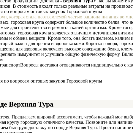
чество продукции
✅ Доставка -
Верхняя Тура
У нас вы можете ку
иков. В стоимость входят только реальные затраты на производс
мя по вопросам оптовых закупок Гороховой крупы
круп, которая стала неотъемлемой частью рациона питания во мн
вых, гороховая крупа содержит большое количество белка, что д
ые для строительства и ремонта тканей организма. Кроме того, 
-вторых, гороховая крупа является отличным источником витам
ы и обмена веществ. Кроме того, она богата железом, калием 
оторый важен для зрения и здоровья кожи.
Коротко говоря, горох
ества для здоровья включают высокое содержание белка, клетч
реплять иммунитет и улучшать общую физическую форму. Включи
транспорт
Вопросы доставки оговариваются индивидуально с каж
мя по вопросам оптовых закупок Гороховой крупы
оде Верхняя Тура
теля. Предлагаем широкий ассортимент, чтобы каждый мог выбр
енная крупу гороховую отличного качества. Позвоните или напиш
ем быструю доставку по городу Верхняя Тура. Просто напишите
я и натуральная.