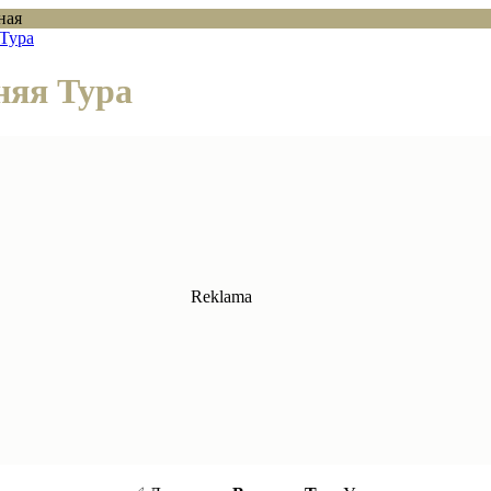
ная
Тура
няя Тура