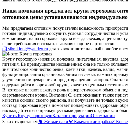
Наша компания предлагает крупа гороховая опто
оптовиков цены устанавливаются индивидуально в
Мы предлагаем оптовым покупателям возможность приобрести 
готовы индивидуально обсудить условия сотрудничества и ус
компаниями, наша гороховая крупа всегда свежая, а цены досту
ваши требования и создать взаимовыгодное партнерство.
📨 sibrakiopt@yandex.ru
для заявок
пишите на email в любое вре
Крупу гороховую / нежная, полезная, питательная, вкусная, зд
питания. Ее преимущества несомненны: она не только обладает
значительное количество белка, клетчатки, железа, калия, ма
функционирования организма.
Одним из самых важных преимущ
улучшению пищеварения и предотвращению запоров. Она также 
содержащийся в гороховой крупе, является ценным источником
В, которые играют важную роль в энергетическом обмене и по
свертываемости крови. Витамин С, антиоксидант, также прису
качестве основы своего рациона, вы получаете не только вкус
составу, гороховая крупа помогает поддерживать здоровый обр
наслаждайтесь его преимуществами для вашего здоровья и бла
Купить Крупу гороховую
Каталог продукции
О компании
Заказать доставку:
🦞
Живые раки
🦀
Камчатские крабы
🦐
Креве