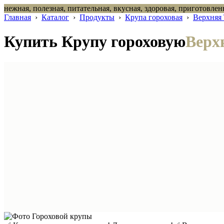
нежная, полезная, питательная, вкусная, здоровая, приготовлен
Главная
›
Каталог
›
Продукты
›
Крупа гороховая
›
Верхняя 
Купить Крупу гороховую
Верх