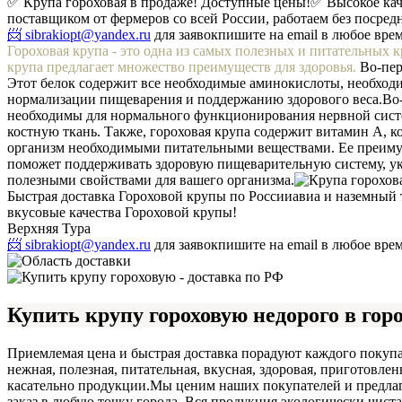
✅ Крупа гороховая в продаже! Доступные цены!
✅ Высокое ка
поставщиком от фермеров со всей России, работаем без посредн
📨 sibrakiopt@yandex.ru
для заявок
пишите на email в любое вре
Гороховая крупа - это одна из самых полезных и питательных 
крупа предлагает множество преимуществ для здоровья.
Во-пер
Этот белок содержит все необходимые аминокислоты, необходим
нормализации пищеварения и поддержанию здорового веса.
Во
необходимы для нормального функционирования нервной систем
костную ткань. Также, гороховая крупа содержит витамин А, к
организм необходимыми питательными веществами. Ее преимущ
поможет поддерживать здоровую пищеварительную систему, ук
полезными свойствами для вашего организма.
Быстрая доставка Гороховой крупы по России
авиа и наземный 
вкусовые качества Гороховой крупы!
Верхняя Тура
📨 sibrakiopt@yandex.ru
для заявок
пишите на email в любое вре
Купить крупу гороховую недорого в гор
Приемлемая цена и быстрая доставка порадуют каждого покупа
нежная, полезная, питательная, вкусная, здоровая, приготовл
касательно продукции.
Мы ценим наших покупателей и предлага
заказ в любую точку города. Вся продукция экологически чиста