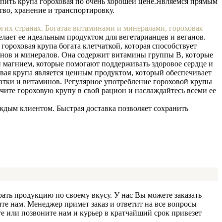
пить крупа гороховая по очень хорошей цене.
Являемся прямым
тво, хранение и транспортировку.
огих странах. Богатая витаминами и минералами, гороховая
елает ее идеальным продуктом для вегетарианцев и веганов.
гороховая крупа богата клетчаткой, которая способствует
инов и минералов. Она содержит витамины группы В, которые
и магнием, которые помогают поддерживать здоровое сердце и
овая крупа является ценным продуктом, который обеспечивает
атки и витаминов. Регулярное употребление гороховой крупы
те гороховую крупу в свой рацион и наслаждайтесь всеми ее
дым клиентом. Быстрая доставка позволяет сохранить
ать продукцию по своему вкусу. У нас Вы можете заказать
ите нам. Менеджер примет заказ и ответит на все вопросы
 или позвоните нам и курьер в кратчайший срок привезет