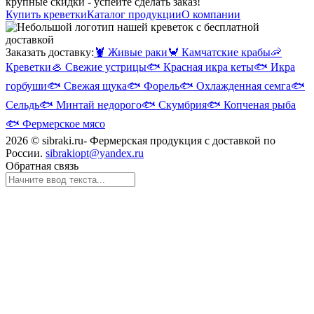
крупные скидки - успейте сделать заказ!
Купить креветки
Каталог продукции
О компании
Заказать доставку:
🦞
Живые раки
🦀
Камчатские крабы
🦐
Креветки
🦪
Свежие устрицы
🐟
Красная икра кеты
🐟
Икра
горбуши
🐟
Свежая щука
🐟
Форель
🐟
Охлажденная семга
🐟
Сельдь
🐟
Минтай недорого
🐟
Скумбрия
🐟
Копченая рыба
🐟
Фермерское мясо
2026 © sibraki.ru- Фермерская продукция с доставкой по
России.
sibrakiopt@yandex.ru
Обратная связь