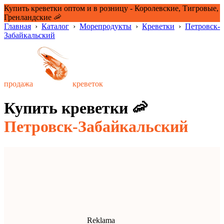
Купить креветки оптом и в розницу - Королевские, Тигровые,
Гренландские 🦐
Главная
›
Каталог
›
Морепродукты
›
Креветки
›
Петровск-
Забайкальский
продажа
креветок
Купить креветки 🦐
Петровск-Забайкальский