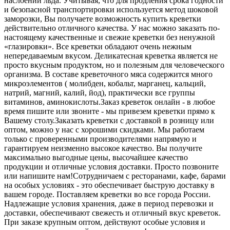
наслоений льда. Учитывая, что для продления срока годности
и безопасной транспортировки используется метод шоковой
заморозки, Вы получаете возможность купить креветки
действительно отличного качества. У нас можно заказать по-
настоящему качественные и свежие креветки без ненужной
«глазировки». Все креветки обладают очень нежным
непередаваемым вкусом. Деликатесная креветка является не
просто вкусным продуктом, но и полезным для человеческого
организма. В составе креветочного мяса содержится много
микроэлементов ( молибден, кобальт, марганец, кальций,
натрий, магний, калий, йод), практически все группы
витаминов, аминокислоты.
Заказ креветок онлайн - в любое
время пишите или звоните - мы привезем креветки прямо к
Вашему столу.
Заказать креветки с доставкой в розницу или
оптом, можно у нас c хорошими скидками. Мы работаем
только с проверенными производителями напрямую и
гарантируем неизменно высокое качество. Вы получите
максимально выгодные цены, высочайшее качество
продукции и отличные условия доставки. Просто позвоните
или напишите нам!
Сотрудничаем с ресторанами, кафе, барами
на особых условиях - это обеспечивает быструю доставку в
вашем городе. Поставляем креветки во все города России.
Надлежащие условия хранения, даже в период перевозки и
доставки, обеспечивают свежесть и отличный вкус креветок.
При заказе крупным оптом, действуют особые условия и