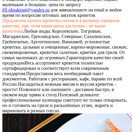
маленькие и большие- цена по запросу
📨 sibrakiopt@yandex.ru
для заявок
пишите на email в любое
время по вопросам оптовых закупок креветок
Предлагаем купить креветки оптом и в розницу премиум-
качества, при этом наши цены доступны - не выше
рыночных
Любые виды: Королевские, Тигровые,
Магаданские, Гренландские, Северные, Сахалинские,
Гребенчатые, Аргентинские, Ваннамей, углохвостые
креветки, цельные и очищенные, варено-мороженые, свежие,
свежемороженые, креветки салатные, крветки для гриля. От
самых маленьких до огромных.
Гарантируем качество своей
продукции
Весь ассортимент креветок полностью
сертифицирован и соответствует всем современным
стандартам.
Предоставим весь необходимый пакет
документов. Работаем с ресторанами, кафе, барами по всей
России.
Насладиться нежным мясом и вкусом креветок -
просто! Позвоните или напишите - доставим быстро, в
свежем виде прямо к столу.
Полезный деликатес
профессиональные кулинары советуют не только отваривать,
но и готовить на гриле и раскалённых углях, жарить и
мариновать в разных соусах.