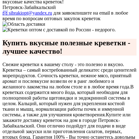
вкусовые качества креветок!
Петровск-Забайкальский
📨 sibrakiopt@yandex.ru
для заявок
пишите на email в любое
время по вопросам оптовых закупок креветок
Купить вкусные полезные креветки -
лучшее качество!
Свежие креветки к вашему столу - это полезно и вкусно.
Креветка – самый востребованный деликатес среди ценителей
морепродуктов. Сочность креветки, нежное мясо, приятный
аромат и послевкусие возвели ее в ранг любимого и
желанного лакомства на любом столе и в любое время года.
В
креветках содержится много йода, который необходим для
полноценной работы щитовидки и эндокринной системы в
целом. Кальций, который нужен для укрепления костной
ткани и мышц, нормализации работы почек и иммунной
системы, а также для улучшения кроветворения.
Купите или
закажите доставку креветок на дом в городе Петровск-
Забайкальский. Они отлично подойдут для подачи в виде
отдельной закуски или приготовления салатов, первых,
вторых блюд. Гарантия 100% - Вы точно останетесь довольны