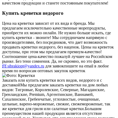
качеством продукции и станете постоянным покупателем!
Купить креветки недорого
Цена на креветки зависит от их вида и бренда. Мы
предлагаем исключительно качественные морепродукты,
приобрести их можно онлайн. Не нужно больше искать, где
купить креветки - звоните! Мы сотрудничаем напрямую с
производителями, без посредников, что дает возможность
продавать креветки недорого, без наценок. Цены на креветок
доступны, при этом мы предлагаем премиум-качество!
Соотношение цена-качество пожалуй лучшее на Российском
рынке. Без тени сомнения. Да, не скромно, но это факт.
📨 sibrakiopt@yandex.ru
для заявок
пишите на email в любое
время по вопросам оптовых закупок креветок
Заказать или купить креветки всех видов, недорого и с
доставкой
Мы предлагаем заказать креветки на дом любых
видов: Тигровые, Королевские, Северные, Магаданские,
Гренландские, Premium, Аргентинские, Ваннамей,
Сахалинские, Гребенчатые, углохвостые, очищенные,
цельные, варено-мороженые, свежие, свежемороженые, так
же креветки для гриля или салатные крветки.
Большим
преимуществом нашей продукции является отсутствие