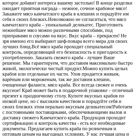
которое добавит интереса вашему застолью! В конце разделки
ожидает приятная награда – нежное, сочное крабовое мясо!
Закажите мясо камчатского краба в клешнях и порадуйте им
себя и своих близких.
Невозможно не согласиться, что мясо
камчатского краба – уникальный деликатес. Приготовить
нежнейшее мясо можно различными способами, под
приправами и соусами на вкус. Вкус краба – прекрасен! Не
зря именно его выбирают шеф-повара всего мира для своих
лучших блюд.
Всё мясо краба проходит специальный
контроль, определяющий его безопасность и пригодность к
употреблению. Заказать свежего краба - лучшее Ваше
решение. Мы гарантируем, что доставим максимально быстро
живой, экологически чистый продукт.
Можно купить целых
крабов или отдельные их части. Улов продается живым,
варёным или мороженым, так же доставим клешни,
очищенные фаланги, мясо краба. Все всегда свежее и очень
вкусное! Краб может быть в подарочной упаковке – отличный
презент к праздничному столу. Купите вкусных крабов по
низкой цене, но с высоким качеством и порадуйте себя и
своих близких этим нерально вкусным деликатесом!
Работаем
с постоянными поставщиками, обеспечивающими вылов и
доставку свежего Камчатского краба. Продукция проходит
сертификацию и контроль качества - есть все необходимые
документы. Предлагаем купить краба по розничным и
оптовым ценам на выгодных условиях. У нас лучшая цена и