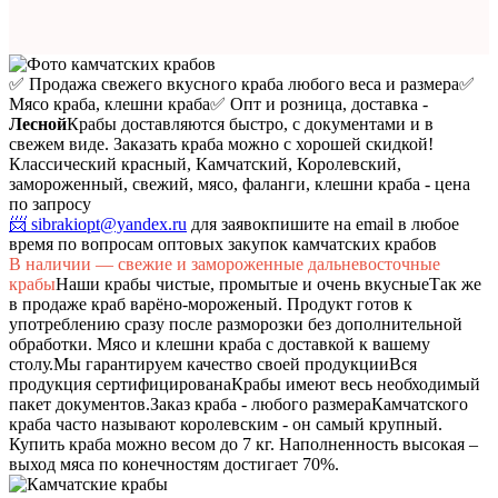
✅ Продажа свежего вкусного краба любого веса и размера
✅
Мясо краба, клешни краба
✅ Опт и розница, доставка -
Лесной
Крабы доставляются быстро, с документами и в
свежем виде. Заказать краба можно с хорошей скидкой!
Классический красный, Камчатский, Королевский,
замороженный, свежий, мясо, фаланги, клешни краба - цена
по запросу
📨 sibrakiopt@yandex.ru
для заявок
пишите на email в любое
время по вопросам оптовых закупок камчатских крабов
В наличии — свежие и замороженные дальневосточные
крабы
Наши крабы чистые, промытые и очень вкусные
Так же
в продаже краб варёно-мороженый. Продукт готов к
употреблению сразу после разморозки без дополнительной
обработки. Мясо и клешни краба с доставкой к вашему
столу.
Мы гарантируем качество своей продукции
Вся
продукция сертифицирована
Крабы имеют весь необходимый
пакет документов.
Заказ краба - любого размера
Камчатского
краба часто называют королевским - он самый крупный.
Купить краба можно весом до 7 кг. Наполненность высокая –
выход мяса по конечностям достигает 70%.