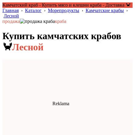
Камчатский краб - Купить мясо и клешни краба - Доставка 🦀
Главная
›
Каталог
›
Морепродукты
›
Камчатские крабы
›
Лесной
продажа
краба
Купить камчатских крабов
🦀
Лесной