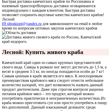
Быстрая доставка камчатских крабов по России
авиа и
наземный транспорт
Вопросы доставки оговариваются
индивидуально с каждым клиентом. Быстрая доставка
позволяет сохранить вкусовые качества камчатских крабов!
Лесной
📨 sibrakiopt@yandex.ru
для заявок
пишите на email в любое
время по вопросам оптовых закупок камчатских крабов
Лесной: Купить живого краба
Камчатский краб один из самых крупных представителей
своего вида. Самцы в размахе ног могут достигать до 1,5 м, а
весят в среднем 3-5 кг, но иногда попадаются особи до 7 кг!
Самым ценным в крабе является его мясо. К неоспоримым
преимуществам крабового мяса следует отнести небольшое
количество калорий, что дает возможность назвать данный
продукт диетическим. Даже при строгом контроле рациона
питания крабовое мясо – это продукт, который можно
употреблять практически в неограниченных количествах.
Из
краба можно приготовить суп или просто употребить в пищу
без дополнений. Данный изысканный деликатес среди