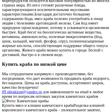
морепродуктов пользуется высокой популярностью во многих
странах мира. Из него готовят различные блюда,
характеризующиеся исключительными вкусовыми
характеристиками.
Благодаря достаточно большому
содержанию йода, мясо краба полезно употреблять в пищу
людям с болезнями щитовидной железы. Сам йод имеет
природное происхождение, потому и усваивается организмом
быстрее. Краб богат на биологически активные вещества,
витамины, аминокислоты, полезные микроэлементы (йод,
цинк, кальций, магний, фосфор, серу), полиненасыщенные
жирные кислоты, способствующие поддержке общего тонуса
организма. Живого краба можно купить в городе Лесной с
доставкой, быстро и в свежем виде.
Купить краба по низкой цене
Мы сотрудничаем напрямую с производителями, без
посредников, что дает возможность продавать краба недорого,
без наценок. Цены на краба доступны, ассортимент широк,
качество безупречно!
📨 sibrakiopt@yandex.ru
для заявок
пишите на email в любое
время по вопросам оптовых закупок камчатских крабов
Купить мясо и клешни камчатского краба
Разделка клешней
королевского камчатского краба – увлекательное занятие,