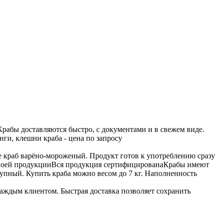
Крабы доставляются быстро, с документами и в свежем виде.
ги, клешни краба - цена по запросу
е краб варёно-мороженый. Продукт готов к употреблению сразу
воей продукции
Вся продукция сертифицирована
Крабы имеют
рупный. Купить краба можно весом до 7 кг. Наполненность
аждым клиентом. Быстрая доставка позволяет сохранить