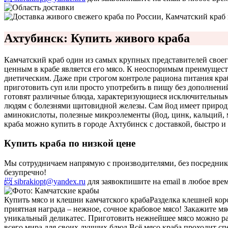
Ахтубинск: Купить живого краба
Камчатский краб один из самых крупных представителей своего 
ценным в крабе является его мясо. К неоспоримым преимуществ
диетическим. Даже при строгом контроле рациона питания кра
приготовить суп или просто употребить в пищу без дополнени
готовят различные блюда, характеризующиеся исключительны
людям с болезнями щитовидной железы. Сам йод имеет природн
аминокислоты, полезные микроэлементы (йод, цинк, кальций,
краба можно купить в городе Ахтубинск с доставкой, быстро и 
Купить краба по низкой цене
Мы сотрудничаем напрямую с производителями, без посредников
безупречно!
📨 sibrakiopt@yandex.ru
для заявок
пишите на email в любое вре
Купить мясо и клешни камчатского краба
Разделка клешней коро
приятная награда – нежное, сочное крабовое мясо! Закажите мя
уникальный деликатес. Приготовить нежнейшее мясо можно раз
всего мира для своих лучших блюд.
Всё мясо краба проходит сп