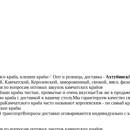
со краба, клешни краба
✅ Опт и розница, доставка -
Ахтубинск
, Камчатский, Королевский, замороженный, свежий, мясо, фалан
мя по вопросам оптовых закупок камчатских крабов
Наши крабы чистые, промытые и очень вкусные
Так же в продаж
и краба с доставкой к вашему столу.
Мы гарантируем качество с
ера
Камчатского краба часто называют королевским - он самый к
й транспорт
Вопросы доставки оговариваются индивидуально с к
мя по вопросам оптовых закупок камчатских крабов