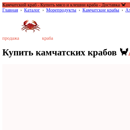
Камчатский краб - Купить мясо и клешни краба - Доставка 🦀
Главная
›
Каталог
›
Морепродукты
›
Камчатские крабы
›
А
продажа
краба
Купить камчатских крабов 🦀