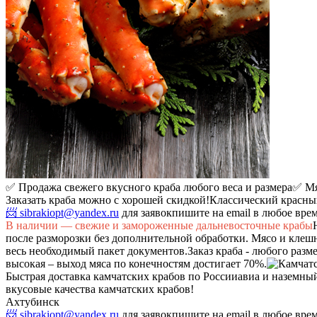
✅ Продажа свежего вкусного краба любого веса и размера
✅ Мя
Заказать краба можно с хорошей скидкой!
Классический красный
📨 sibrakiopt@yandex.ru
для заявок
пишите на email в любое вре
В наличии — свежие и замороженные дальневосточные крабы
после разморозки без дополнительной обработки. Мясо и клешн
весь необходимый пакет документов.
Заказ краба - любого разм
высокая – выход мяса по конечностям достигает 70%.
Быстрая доставка камчатских крабов по России
авиа и наземны
вкусовые качества камчатских крабов!
Ахтубинск
📨 sibrakiopt@yandex.ru
для заявок
пишите на email в любое вре