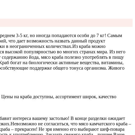
среднем 3-5 кг, но иногда попадаются особи до 7 кг! Самым
ий, что дает возможность назвать данный продукт
ски в неограниченных количествах.
Из краба можно
ся высокой популярностью во многих странах мира. Из него
 содержанию йода, мясо краба полезно употреблять в пищу
Краб богат на биологически активные вещества, витамины,
особствующие поддержке общего тонуса организма. Живого
. Цены на краба доступны, ассортимент широк, качество
обавит интереса вашему застолью! В конце разделки ожидает
зких.
Невозможно не согласиться, что мясо камчатского краба –
раба – прекрасен! Не зря именно его выбирают шеф-повара
сть к употреблению. Заказать свежего краба - лучшее Ваше