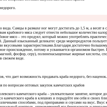
вида. Самцы в размахе ног могут достигать до 1,5 м, а весят в 
ам крабового мяса следует отнести небольшое количество калор
бовое мясо – это продукт, который можно употреблять практиче
й. Данный изысканный деликатес среди морепродуктов пользует
ми вкусовыми характеристиками.
Благодаря достаточно большому
ое происхождение, потому и усваивается организмом быстрее. 
 магний, фосфор, серу), полиненасыщенные жирные кислоты, сп
в свежем виде.
, что дает возможность продавать краба недорого, без наценок
мя по вопросам оптовых закупок камчатских крабов
левского камчатского краба – увлекательное занятие, которое д
со камчатского краба в клешнях и порадуйте им себя и своих бли
личными способами, под приправами и соусами на вкус. Вкус к
ециальный контроль, определяющий его безопасность и пригодно