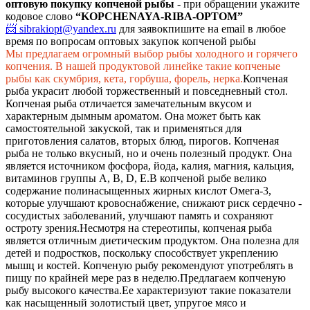
оптовую покупку копченой рыбы
- при обращении укажите
кодовое слово
“KOPCHENAYA-RIBA-OPTOM”
📨 sibrakiopt@yandex.ru
для заявок
пишите на email в любое
время по вопросам оптовых закупок копченой рыбы
Мы предлагаем огромный выбор рыбы холодного и горячего
копчения. В нашей продуктовой линейке такие копченые
рыбы как скумбрия, кета, горбуша, форель, нерка.
Копченая
рыба украсит любой торжественный и повседневный стол.
Копченая рыба отличается замечательным вкусом и
характерным дымным ароматом. Она может быть как
самостоятельной закуской, так и применяться для
приготовления салатов, вторых блюд, пирогов. Копченая
рыба не только вкусный, но и очень полезный продукт. Она
является источником фосфора, йода, калия, магния, кальция,
витаминов группы А, В, D, Е.
В копченой рыбе велико
содержание полинасыщенных жирных кислот Омега-3,
которые улучшают кровоснабжение, снижают риск сердечно -
сосудистых заболеваний, улучшают память и сохраняют
остроту зрения.
Несмотря на стереотипы, копченая рыба
является отличным диетическим продуктом. Она полезна для
детей и подростков, поскольку способствует укреплению
мышц и костей. Копченую рыбу рекомендуют употреблять в
пищу по крайней мере раз в неделю.
Предлагаем копченую
рыбу высокого качества.
Ее характеризуют такие показатели
как насыщенный золотистый цвет, упругое мясо и