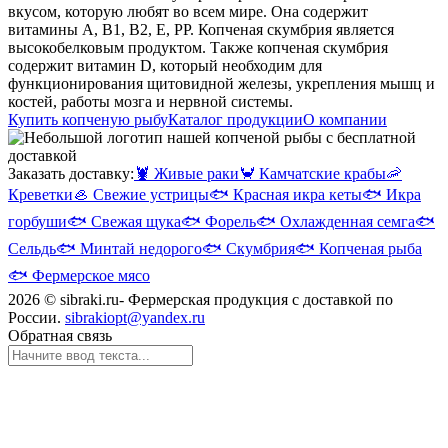
вкусом, которую любят во всем мире. Она содержит
витамины А, В1, В2, Е, РР. Копченая скумбрия является
высокобелковым продуктом. Также копченая скумбрия
содержит витамин D, который необходим для
функционирования щитовидной железы, укрепления мышц и
костей, работы мозга и нервной системы.
Купить копченую рыбу
Каталог продукции
О компании
Заказать доставку:
🦞
Живые раки
🦀
Камчатские крабы
🦐
Креветки
🦪
Свежие устрицы
🐟
Красная икра кеты
🐟
Икра
горбуши
🐟
Свежая щука
🐟
Форель
🐟
Охлажденная семга
🐟
Сельдь
🐟
Минтай недорого
🐟
Скумбрия
🐟
Копченая рыба
🐟
Фермерское мясо
2026 © sibraki.ru- Фермерская продукция с доставкой по
России.
sibrakiopt@yandex.ru
Обратная связь