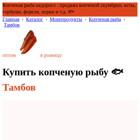
Копченая рыба недорого - продажа копченой скумбрии, кеты,
горбуши, форели, нерки и т.д. 🐟
Главная
›
Каталог
›
Морепродукты
›
Копченая рыба
›
Тамбов
оптом
в розницу
Купить копченую рыбу 🐟
Тамбов