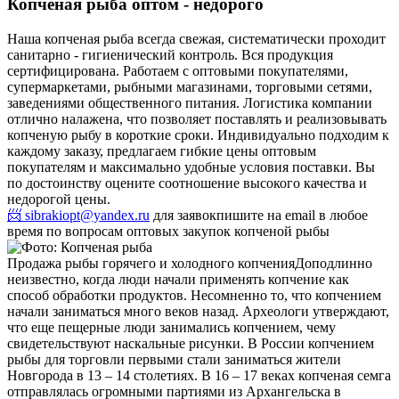
Копченая рыба оптом - недорого
Наша копченая рыба всегда свежая, систематически проходит
санитарно - гигиенический контроль. Вся продукция
сертифицирована. Работаем с оптовыми покупателями,
супермаркетами, рыбными магазинами, торговыми сетями,
заведениями общественного питания. Логистика компании
отлично налажена, что позволяет поставлять и реализовывать
копченую рыбу в короткие сроки. Индивидуально подходим к
каждому заказу, предлагаем гибкие цены оптовым
покупателям и максимально удобные условия поставки. Вы
по достоинству оцените соотношение высокого качества и
недорогой цены.
📨 sibrakiopt@yandex.ru
для заявок
пишите на email в любое
время по вопросам оптовых закупок копченой рыбы
Продажа рыбы горячего и холодного копчения
Доподлинно
неизвестно, когда люди начали применять копчение как
способ обработки продуктов. Несомненно то, что копчением
начали заниматься много веков назад. Археологи утверждают,
что еще пещерные люди занимались копчением, чему
свидетельствуют наскальные рисунки. В России копчением
рыбы для торговли первыми стали заниматься жители
Новгорода в 13 – 14 столетиях. В 16 – 17 веках копченая семга
отправлялась огромными партиями из Архангельска в