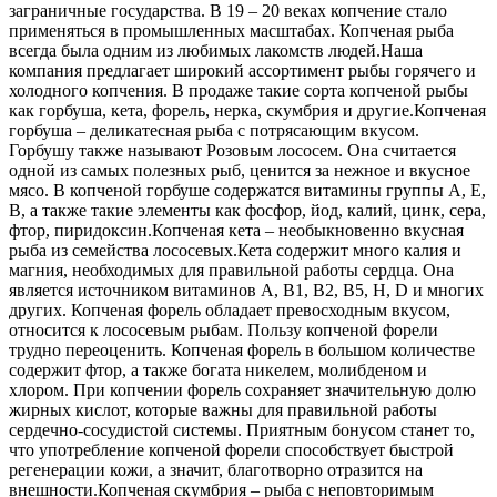
заграничные государства. В 19 – 20 веках копчение стало
применяться в промышленных масштабах. Копченая рыба
всегда была одним из любимых лакомств людей.
Наша
компания предлагает широкий ассортимент рыбы горячего и
холодного копчения. В продаже такие сорта копченой рыбы
как горбуша, кета, форель, нерка, скумбрия и другие.
Копченая
горбуша – деликатесная рыба с потрясающим вкусом.
Горбушу также называют Розовым лососем. Она считается
одной из самых полезных рыб, ценится за нежное и вкусное
мясо. В копченой горбуше содержатся витамины группы А, Е,
В, а также такие элементы как фосфор, йод, калий, цинк, сера,
фтор, пиридоксин.
Копченая кета – необыкновенно вкусная
рыба из семейства лососевых.Кета содержит много калия и
магния, необходимых для правильной работы сердца. Она
является источником витаминов А, В1, В2, В5, Н, D и многих
других. Копченая форель обладает превосходным вкусом,
относится к лососевым рыбам. Пользу копченой форели
трудно переоценить. Копченая форель в большом количестве
содержит фтор, а также богата никелем, молибденом и
хлором. При копчении форель сохраняет значительную долю
жирных кислот, которые важны для правильной работы
сердечно-сосудистой системы. Приятным бонусом станет то,
что употребление копченой форели способствует быстрой
регенерации кожи, а значит, благотворно отразится на
внешности.
Копченая скумбрия – рыба с неповторимым