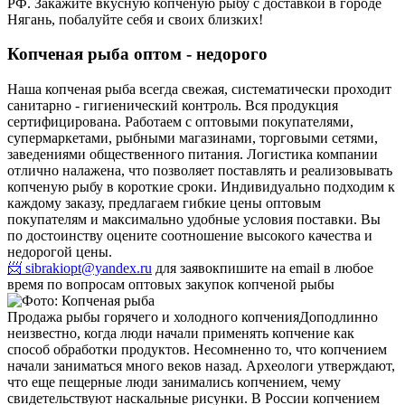
РФ. Закажите вкусную копченую рыбу с доставкой в городе
Нягань, побалуйте себя и своих близких!
Копченая рыба оптом - недорого
Наша копченая рыба всегда свежая, систематически проходит
санитарно - гигиенический контроль. Вся продукция
сертифицирована. Работаем с оптовыми покупателями,
супермаркетами, рыбными магазинами, торговыми сетями,
заведениями общественного питания. Логистика компании
отлично налажена, что позволяет поставлять и реализовывать
копченую рыбу в короткие сроки. Индивидуально подходим к
каждому заказу, предлагаем гибкие цены оптовым
покупателям и максимально удобные условия поставки. Вы
по достоинству оцените соотношение высокого качества и
недорогой цены.
📨 sibrakiopt@yandex.ru
для заявок
пишите на email в любое
время по вопросам оптовых закупок копченой рыбы
Продажа рыбы горячего и холодного копчения
Доподлинно
неизвестно, когда люди начали применять копчение как
способ обработки продуктов. Несомненно то, что копчением
начали заниматься много веков назад. Археологи утверждают,
что еще пещерные люди занимались копчением, чему
свидетельствуют наскальные рисунки. В России копчением