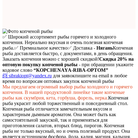
✅ Широкий ассортимент рыбы горячего и холодного
копчения. Нереально вкусная и очень полезная копченая
рыба.
✅ Премиальное качество
✅ Доставка -
Нягань
Копченая
рыба доставляется быстро, с документами, в день обращения.
Заказать копчения можно с хорошей скидкой!
Скидка 20%
на
оптовую покупку копченой рыбы
- при обращении укажите
кодовое слово
“KOPCHENAYA-RIBA-OPTOM”
📨 sibrakiopt@yandex.ru
для заявок
пишите на email в любое
время по вопросам оптовых закупок копченой рыбы
Мы предлагаем огромный выбор рыбы холодного и горячего
копчения. В нашей продуктовой линейке такие копченые
рыбы как скумбрия, кета, горбуша, форель, нерка.
Копченая
рыба украсит любой торжественный и повседневный стол.
Копченая рыба отличается замечательным вкусом и
характерным дымным ароматом. Она может быть как
самостоятельной закуской, так и применяться для
приготовления салатов, вторых блюд, пирогов. Копченая
рыба не только вкусный, но и очень полезный продукт. Она
является источником фосфора, йода, калия, магния, кальция,