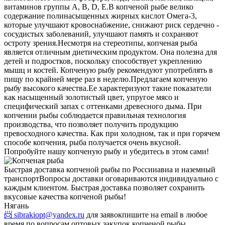
витаминов группы А, В, D, Е.
В копченой рыбе велико
содержание полинасыщенных жирных кислот Омега-3,
которые улучшают кровоснабжение, снижают риск сердечно -
сосудистых заболеваний, улучшают память и сохраняют
остроту зрения.
Несмотря на стереотипы, копченая рыба
является отличным диетическим продуктом. Она полезна для
детей и подростков, поскольку способствует укреплению
мышц и костей. Копченую рыбу рекомендуют употреблять в
пищу по крайней мере раз в неделю.
Предлагаем копченую
рыбу высокого качества.
Ее характеризуют такие показатели
как насыщенный золотистый цвет, упругое мясо и
специфический запах с оттенками древесного дыма. При
копчении рыбы соблюдается правильная технология
производства, что позволяет получить продукцию
превосходного качества. Как при холодном, так и при горячем
способе копчения, рыба получается очень вкусной.
Попробуйте нашу копченую рыбу и убедитесь в этом сами!
Быстрая доставка копченой рыбы по России
авиа и наземный
транспорт
Вопросы доставки оговариваются индивидуально с
каждым клиентом. Быстрая доставка позволяет сохранить
вкусовые качества копченой рыбы!
Нягань
📨 sibrakiopt@yandex.ru
для заявок
пишите на email в любое
время по вопросам оптовых закупок копченой рыбы