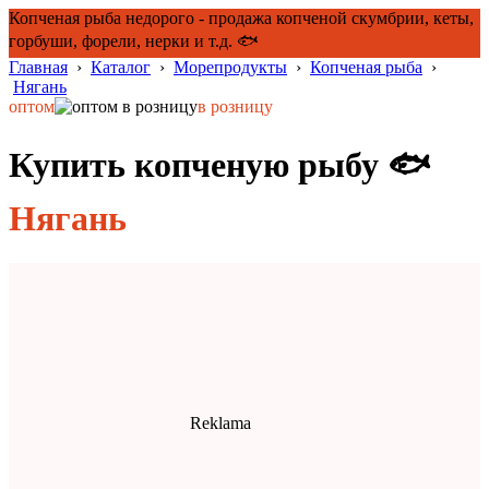
Копченая рыба недорого - продажа копченой скумбрии, кеты,
горбуши, форели, нерки и т.д. 🐟
Главная
›
Каталог
›
Морепродукты
›
Копченая рыба
›
Нягань
оптом
в розницу
Купить копченую рыбу 🐟
Нягань