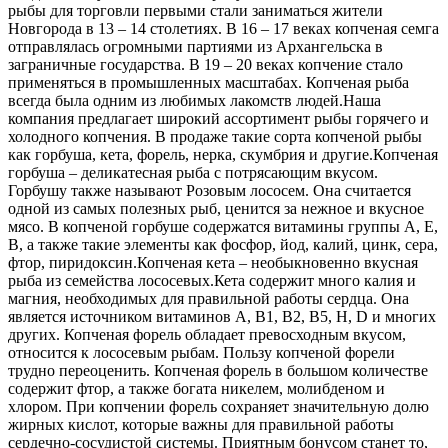
рыбы для торговли первыми стали заниматься жители
Новгорода в 13 – 14 столетиях. В 16 – 17 веках копченая семга
отправлялась огромными партиями из Архангельска в
заграничные государства. В 19 – 20 веках копчение стало
применяться в промышленных масштабах. Копченая рыба
всегда была одним из любимых лакомств людей.
Наша
компания предлагает широкий ассортимент рыбы горячего и
холодного копчения. В продаже такие сорта копченой рыбы
как горбуша, кета, форель, нерка, скумбрия и другие.
Копченая
горбуша – деликатесная рыба с потрясающим вкусом.
Горбушу также называют Розовым лососем. Она считается
одной из самых полезных рыб, ценится за нежное и вкусное
мясо. В копченой горбуше содержатся витамины группы А, Е,
В, а также такие элементы как фосфор, йод, калий, цинк, сера,
фтор, пиридоксин.
Копченая кета – необыкновенно вкусная
рыба из семейства лососевых.Кета содержит много калия и
магния, необходимых для правильной работы сердца. Она
является источником витаминов А, В1, В2, В5, Н, D и многих
других. Копченая форель обладает превосходным вкусом,
относится к лососевым рыбам. Пользу копченой форели
трудно переоценить. Копченая форель в большом количестве
содержит фтор, а также богата никелем, молибденом и
хлором. При копчении форель сохраняет значительную долю
жирных кислот, которые важны для правильной работы
сердечно-сосудистой системы. Приятным бонусом станет то,