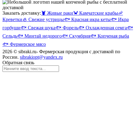
Заказать доставку:
🦞
Живые раки
🦀
Камчатские крабы
🦐
Креветки
🦪
Свежие устрицы
🐟
Красная икра кеты
🐟
Икра
горбуши
🐟
Свежая щука
🐟
Форель
🐟
Охлажденная семга
🐟
Сельдь
🐟
Минтай недорого
🐟
Скумбрия
🐟
Копченая рыба
🐟
Фермерское мясо
2026 © sibraki.ru- Фермерская продукция с доставкой по
России.
sibrakiopt@yandex.ru
Обратная связь