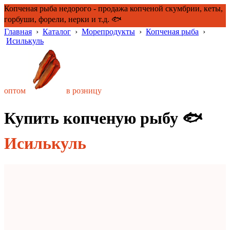
Копченая рыба недорого - продажа копченой скумбрии, кеты,
горбуши, форели, нерки и т.д. 🐟
Главная
›
Каталог
›
Морепродукты
›
Копченая рыба
›
Исилькуль
оптом
в розницу
Купить копченую рыбу 🐟
Исилькуль