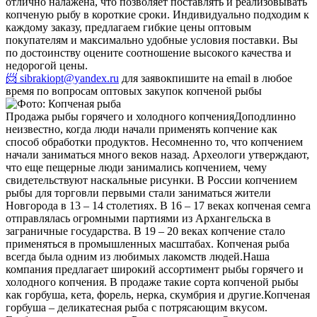
отлично налажена, что позволяет поставлять и реализовывать
копченую рыбу в короткие сроки. Индивидуально подходим к
каждому заказу, предлагаем гибкие цены оптовым
покупателям и максимально удобные условия поставки. Вы
по достоинству оцените соотношение высокого качества и
недорогой цены.
📨 sibrakiopt@yandex.ru
для заявок
пишите на email в любое
время по вопросам оптовых закупок копченой рыбы
Продажа рыбы горячего и холодного копчения
Доподлинно
неизвестно, когда люди начали применять копчение как
способ обработки продуктов. Несомненно то, что копчением
начали заниматься много веков назад. Археологи утверждают,
что еще пещерные люди занимались копчением, чему
свидетельствуют наскальные рисунки. В России копчением
рыбы для торговли первыми стали заниматься жители
Новгорода в 13 – 14 столетиях. В 16 – 17 веках копченая семга
отправлялась огромными партиями из Архангельска в
заграничные государства. В 19 – 20 веках копчение стало
применяться в промышленных масштабах. Копченая рыба
всегда была одним из любимых лакомств людей.
Наша
компания предлагает широкий ассортимент рыбы горячего и
холодного копчения. В продаже такие сорта копченой рыбы
как горбуша, кета, форель, нерка, скумбрия и другие.
Копченая
горбуша – деликатесная рыба с потрясающим вкусом.