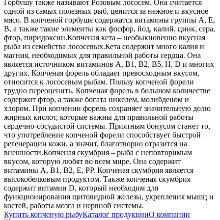
Горбушу также называют Розовым лососем. Она считается
одной из самых полезных рыб, ценится за нежное и вкусное
мясо. В копченой горбуше содержатся витамины группы А, Е,
В, а также такие элементы как фосфор, йод, калий, цинк, сера,
фтор, пиридоксин.
Копченая кета – необыкновенно вкусная
рыба из семейства лососевых.Кета содержит много калия и
магния, необходимых для правильной работы сердца. Она
является источником витаминов А, В1, В2, В5, Н, D и многих
других. Копченая форель обладает превосходным вкусом,
относится к лососевым рыбам. Пользу копченой форели
трудно переоценить. Копченая форель в большом количестве
содержит фтор, а также богата никелем, молибденом и
хлором. При копчении форель сохраняет значительную долю
жирных кислот, которые важны для правильной работы
сердечно-сосудистой системы. Приятным бонусом станет то,
что употребление копченой форели способствует быстрой
регенерации кожи, а значит, благотворно отразится на
внешности.
Копченая скумбрия – рыба с неповторимым
вкусом, которую любят во всем мире. Она содержит
витамины А, В1, В2, Е, РР. Копченая скумбрия является
высокобелковым продуктом. Также копченая скумбрия
содержит витамин D, который необходим для
функционирования щитовидной железы, укрепления мышц и
костей, работы мозга и нервной системы.
Купить копченую рыбу
Каталог продукции
О компании