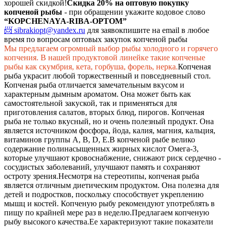
хорошей скидкой!
Скидка 20%
на оптовую покупку
копченой рыбы
- при обращении укажите кодовое слово
“KOPCHENAYA-RIBA-OPTOM”
📨 sibrakiopt@yandex.ru
для заявок
пишите на email в любое
время по вопросам оптовых закупок копченой рыбы
Мы предлагаем огромный выбор рыбы холодного и горячего
копчения. В нашей продуктовой линейке такие копченые
рыбы как скумбрия, кета, горбуша, форель, нерка.
Копченая
рыба украсит любой торжественный и повседневный стол.
Копченая рыба отличается замечательным вкусом и
характерным дымным ароматом. Она может быть как
самостоятельной закуской, так и применяться для
приготовления салатов, вторых блюд, пирогов. Копченая
рыба не только вкусный, но и очень полезный продукт. Она
является источником фосфора, йода, калия, магния, кальция,
витаминов группы А, В, D, Е.
В копченой рыбе велико
содержание полинасыщенных жирных кислот Омега-3,
которые улучшают кровоснабжение, снижают риск сердечно -
сосудистых заболеваний, улучшают память и сохраняют
остроту зрения.
Несмотря на стереотипы, копченая рыба
является отличным диетическим продуктом. Она полезна для
детей и подростков, поскольку способствует укреплению
мышц и костей. Копченую рыбу рекомендуют употреблять в
пищу по крайней мере раз в неделю.
Предлагаем копченую
рыбу высокого качества.
Ее характеризуют такие показатели