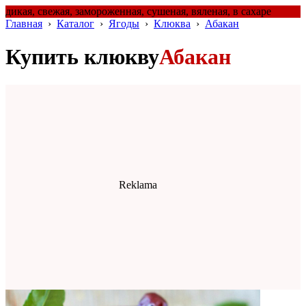
дикая, свежая, замороженная, сушеная, вяленая, в сахаре
Главная
›
Каталог
›
Ягоды
›
Клюква
›
Абакан
Купить клюкву
Абакан