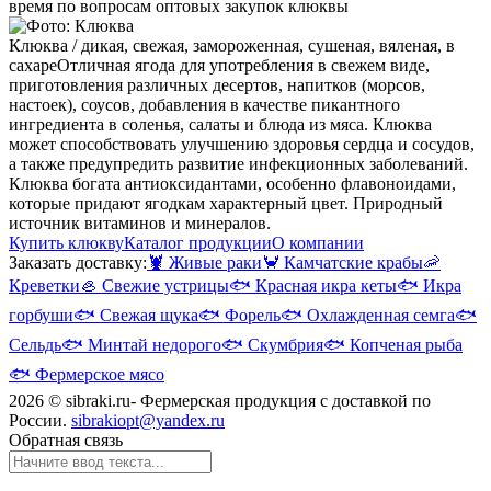
время по вопросам оптовых закупок клюквы
Клюква / дикая, свежая, замороженная, сушеная, вяленая, в
сахаре
Отличная ягода для употребления в свежем виде,
приготовления различных десертов, напитков (морсов,
настоек), соусов, добавления в качестве пикантного
ингредиента в соленья, салаты и блюда из мяса. Клюква
может способствовать улучшению здоровья сердца и сосудов,
а также предупредить развитие инфекционных заболеваний.
Клюква богата антиоксидантами, особенно флавоноидами,
которые придают ягодкам характерный цвет. Природный
источник витаминов и минералов.
Купить клюкву
Каталог продукции
О компании
Заказать доставку:
🦞
Живые раки
🦀
Камчатские крабы
🦐
Креветки
🦪
Свежие устрицы
🐟
Красная икра кеты
🐟
Икра
горбуши
🐟
Свежая щука
🐟
Форель
🐟
Охлажденная семга
🐟
Сельдь
🐟
Минтай недорого
🐟
Скумбрия
🐟
Копченая рыба
🐟
Фермерское мясо
2026 © sibraki.ru- Фермерская продукция с доставкой по
России.
sibrakiopt@yandex.ru
Обратная связь