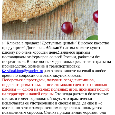
✅ Клюква в продаже! Доступные цены!
✅ Высокое качество
продукции
✅ Доставка -
Абакан
У нас вы можете купить
клюкву по очень хорошей цене.
Являемся прямым
поставщиком от фермеров со всей России, работаем без
посредников. В стоимость входят только реальные затраты на
производство, хранение и транспортировку.
📨 sibrakiopt@yandex.ru
для заявок
пишите на email в любое
время по вопросам оптовых закупок клюквы
Побороться с простудой, получить заряд витаминов,
подлечить ревматизм, — все это можно сделать с помощью
клюквы — одной из самых полезных ягод, произрастающих
на территории нашей страны.
Это ягода растет в болотистых
местах и имеет горьковатый вкус, что практически
исключается ее употребление в свежем виде, да еще и «с
куста», но зато в замороженном виде клюква пользуется
повышенным спросом. Слегка прихваченная морозом, она