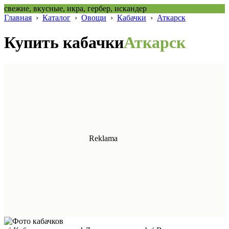
свежие, вкусные, икра, гербер, искандер
Главная
›
Каталог
›
Овощи
›
Кабачки
›
Аткарск
Купить кабачки
Аткарск