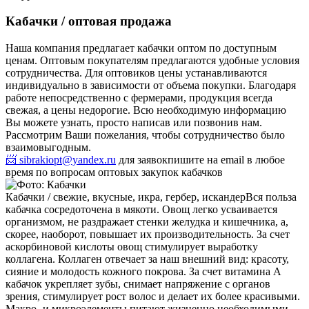
Кабачки / оптовая продажа
Наша компания предлагает кабачки оптом по доступным
ценам. Оптовым покупателям предлагаются удобные условия
сотрудничества. Для оптовиков цены устанавливаются
индивидуально в зависимости от объема покупки. Благодаря
работе непосредственно с фермерами, продукция всегда
свежая, а цены недорогие. Всю необходимую информацию
Вы можете узнать, просто написав или позвонив нам.
Рассмотрим Ваши пожелания, чтобы сотрудничество было
взаимовыгодным.
📨 sibrakiopt@yandex.ru
для заявок
пишите на email в любое
время по вопросам оптовых закупок кабачков
Кабачки / свежие, вкусные, икра, гербер, искандер
Вся польза
кабачка сосредоточена в мякоти. Овощ легко усваивается
организмом, не раздражает стенки желудка и кишечника, а,
скорее, наоборот, повышает их производительность. За счет
аскорбиновой кислоты овощ стимулирует выработку
коллагена. Коллаген отвечает за наш внешний вид: красоту,
сияние и молодость кожного покрова. За счет витамина А
кабачок укрепляет зубы, снимает напряжение с органов
зрения, стимулирует рост волос и делает их более красивыми.
Макро- и микроэлементы питают жизненно необходимыми