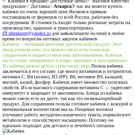
✅ Кабачки в продаже! Доступные цены!
✅ Высокое качество
продукции
✅ Доставка -
Аткарск
У нас вы можете купить
кабачки по очень хорошей цене.
Являемся прямым
поставщиком от фермеров со всей России, работаем без
посредников. В стоимость входят только реальные затраты на
производство, хранение и транспортировку.
📨 sibrakiopt@yandex.ru
для заявок
пишите на email в любое
время по вопросам оптовых закупок кабачков
Кабачок – любимый многими диетический продукт. Этот
овощ универсален, его можно смело есть пожилым,
грудничкам и людям со многими заболеваниями. Кабачок
часто тушат, обжаривают в кляре, запекают и консервируют.
Из кабачка можно делать супы-пюре, икру.
Польза кабачка
заключается в его составе, где много витаминов и нутриентов:
витамин С, B4 (холин), B3 (PP), B6, витамин B9, кальций,
магний, калий, фосфор. Кабачок имеет множество полезных
свойств. Из-за высокого содержания витамина C — укрепляет
иммунитет и защищает от авитаминоза. Блюда из кабачка
можно смело есть на диете, так как это низкокалорийный
продукт. Для сохранения пользы готовьте кабачок с кожурой и
минимальным количеством масла. Пищевые волокна
улучшают работу желудочно-кишечного тракта, нормализуют
метаболизм и способствуют насыщению. Поэтому он
идеально подходит для детского и лечебного питания.