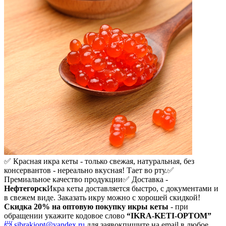
✅ Красная икра кеты - только свежая, натуральная, без
консервантов - нереально вкусная! Тает во рту.
✅
Премиальное качество продукции
✅ Доставка -
Нефтегорск
Икра кеты доставляется быстро, с документами и
в свежем виде. Заказать икру можно с хорошей скидкой!
Скидка 20%
на оптовую покупку икры кеты
- при
обращении укажите кодовое слово
“IKRA-KETI-OPTOM”
📨 sibrakiopt@yandex.ru
для заявок
пишите на email в любое