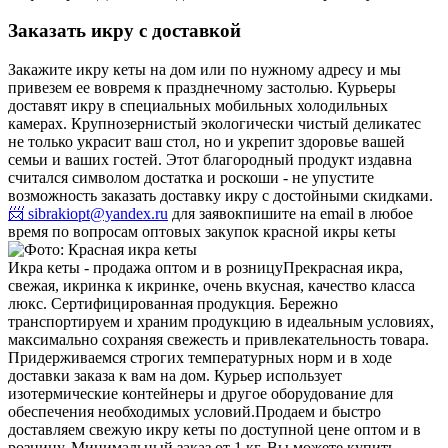
Заказать икру с доставкой
Закажите икру кеты на дом или по нужному адресу и мы
привезем ее вовремя к празднечному застолью. Курьеры
доставят икру в специальных мобильных холодильных
камерах. Крупнозернистый экологически чистый деликатес
не только украсит ваш стол, но и укрепит здоровье вашей
семьи и ваших гостей. Этот благородный продукт издавна
считался символом достатка и роскоши - не упустите
возможность заказать доставку икру с достойными скидками.
📨 sibrakiopt@yandex.ru
для заявок
пишите на email в любое
время по вопросам оптовых закупок красной икры кеты
Икра кеты - продажа оптом и в розницу
Прекрасная икра,
свежая, икринка к икринке, очень вкусная, качество класса
люкс. Сертифицированная продукция. Бережно
транспортируем и храним продукцию в идеальным условиях,
максимально сохраняя свежесть и привлекательность товара.
Придерживаемся строгих температурных норм и в ходе
доставки заказа к вам на дом. Курьер использует
изотермические контейнеры и другое оборудование для
обеспечения необходимых условий.
Продаем и быстро
доставляем свежую икру кеты по доступной цене оптом и в
розницу. Минимальный заказ от 1 кг. Вы можете купить