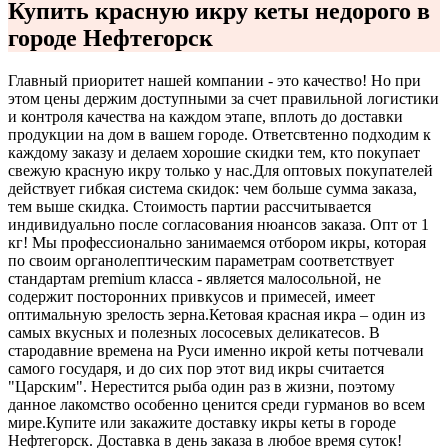
Купить красную икру кеты недорого в
городе Нефтегорск
Главный приоритет нашей компании - это качество! Но при
этом цены держим доступными за счет правильной логистики
и контроля качества на каждом этапе, вплоть до доставки
продукции на дом в вашем городе. Ответсвтенно подходим к
каждому заказу и делаем хорошие скидки тем, кто покупает
свежую красную икру только у нас.
Для оптовых покупателей
действует гибкая система скидок: чем больше сумма заказа,
тем выше скидка. Стоимость партии рассчитывается
индивидуально после согласования нюансов заказа. Опт от 1
кг! Мы профессионально занимаемся отбором икры, которая
по своим органолептическим параметрам соответствует
стандартам premium класса - является малосольной, не
содержит посторонних привкусов и примесей, имеет
оптимальную зрелость зерна.
Кетовая красная икра – один из
самых вкусных и полезных лососевых деликатесов. В
стародавние времена на Руси именно икрой кеты потчевали
самого государя, и до сих пор этот вид икры считается
"Царским". Нерестится рыба один раз в жизни, поэтому
данное лакомство особенно ценится среди гурманов во всем
мире.
Купите или закажите доставку икры кеты в городе
Нефтегорск. Доставка в день заказа в любое время суток!