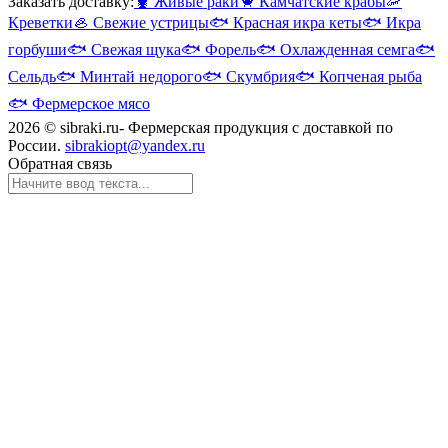
Заказать доставку:
🦞
Живые раки
🦀
Камчатские крабы
🦐
Креветки
🦪
Свежие устрицы
🐟
Красная икра кеты
🐟
Икра
горбуши
🐟
Свежая щука
🐟
Форель
🐟
Охлажденная семга
🐟
Сельдь
🐟
Минтай недорого
🐟
Скумбрия
🐟
Копченая рыба
🐟
Фермерское мясо
2026 © sibraki.ru- Фермерская продукция с доставкой по
России.
sibrakiopt@yandex.ru
Обратная связь