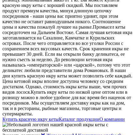
красную икру кеты с хорошей скидкой. Мы поставляем
продукт премиум качества, минуя длинную цепочку
посредников - наши цены вас приятно удивят, при этом
качество не оставит равнодушным никого. Соотношение
цены и качества пожалуй лучшее на рынке.
Промысел кеты
сосредоточен на Дальнем Востоке. Самая лучшая кетовая икра
заготавливается на Сахалине, Камчатке и Курильских
островах. После чего отправляется во все уголки России с
сохранением всех вкусовых качеств. Срок хранения икры не
превышает 30 дней. Если вы открыли банку деликатеса, ее
нужно съесть за неделю.
До революции кетовая икра
называлась «императорской» или «царской», потому что этот
деликатес любили представители дома Романовых. В наши
дни купить красную икру кеты может позволить себе каждый.
Цена кетовой икры вполне доступна человеку со средним
достатком. Однако, стоимость икры кеты выше, чем прочих
видов лосося.
Купить икру кеты по низкой цене оптом или в
розницу можно в любое удобное для вас время без наценок от
посредников. Мы осуществляем доставку икры как на дом,
так и в рестораны, рыбные магазины, торговые центры и
супермаркеты.
Купить красную икру кеты
Каталог продукции
О компании