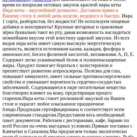
время по вопросам оптовых закупок красной икры кеты
Икра кеты – вкуснейший деликатес. Доставим прямо к
Вашему столу в любой день недели, недорого и быстро.
Икра
1 сорта, разбористая, без жидкости! Не используем пищевые
добавки и консерванты! Крупные янтарные и оранжевые
зёрна буквально тают во рту, давая возможность насладиться
нежнейшим вкусом этой воистину царской закуски. Из всех
видов икра кеты имеет самую высокую энергетическую
ценность, является источником калия, кальция, фосфора и
аминокислот, богата фолиевой кислотой, витаминами A, D, E.
Содержит легко усваиваемый белок и полиненасыщенные
жиры. Продукт помогает бороться с холестерином и
препятствует развитию атеросклероза. Полезна для глаз,
повышает иммунитет, имеет сильные противоаллергические
свойства и уменьшает вероятность сердечно-сосудистых
заболеваний. Содержащиеся в икре питательные вещества
благотворно влияют на кожу, предотвращая процесс
старения.
Икра кеты станет роскошной закуской на Вашем
столе и украсит любое изысканное праздничное
блюдо.
Продукция сертифицирована и соответствует всем
современным стандартам.
Предоставим весь необходимый
пакет документов. Работаем с ресторанами, кафе, барами по
всей России на очень выгодных условиях.
Прямые поставки с
Камчатки и Сахалина.
Мы предлагаем только экологически
чистый натуральный продукт самого высокого качества. Рыба