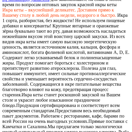
время по вопросам оптовых закупок красной икры кеты
Икра кеты – вкуснейший деликатес. Доставим прямо к
Вашему столу в любой день недели, недорого и быстро.
Икра
1 сорта, разбористая, без жидкости! Не используем пищевые
добавки и консерванты! Крупные янтарные и оранжевые
зёрна буквально тают во рту, давая возможность насладиться
нежнейшим вкусом этой воистину царской закуски. Из всех
видов икра кеты имеет самую высокую энергетическую
ценность, является источником калия, кальция, фосфора и
аминокислот, богата фолиевой кислотой, витаминами A, D, E.
Содержит легко усваиваемый белок и полиненасыщенные
жиры. Продукт помогает бороться с холестерином и
препятствует развитию атеросклероза. Полезна для глаз,
повышает иммунитет, имеет сильные противоаллергические
свойства и уменьшает вероятность сердечно-сосудистых
заболеваний. Содержащиеся в икре питательные вещества
благотворно влияют на кожу, предотвращая процесс
старения.
Икра кеты станет роскошной закуской на Вашем
столе и украсит любое изысканное праздничное
блюдо.
Продукция сертифицирована и соответствует всем
современным стандартам.
Предоставим весь необходимый
пакет документов. Работаем с ресторанами, кафе, барами по
всей России на очень выгодных условиях.
Прямые поставки с
Камчатки и Сахалина.
Мы предлагаем только экологически
чистый натуральный продукт самого высокого качества. Рыба