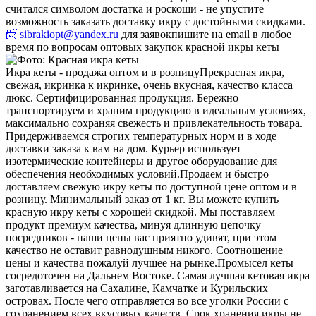
считался символом достатка и роскоши - не упустите
возможность заказать доставку икру с достойными скидками.
📨 sibrakiopt@yandex.ru
для заявок
пишите на email в любое
время по вопросам оптовых закупок красной икры кеты
Икра кеты - продажа оптом и в розницу
Прекрасная икра,
свежая, икринка к икринке, очень вкусная, качество класса
люкс. Сертифицированная продукция. Бережно
транспортируем и храним продукцию в идеальным условиях,
максимально сохраняя свежесть и привлекательность товара.
Придерживаемся строгих температурных норм и в ходе
доставки заказа к вам на дом. Курьер использует
изотермические контейнеры и другое оборудование для
обеспечения необходимых условий.
Продаем и быстро
доставляем свежую икру кеты по доступной цене оптом и в
розницу. Минимальный заказ от 1 кг. Вы можете купить
красную икру кеты с хорошей скидкой. Мы поставляем
продукт премиум качества, минуя длинную цепочку
посредников - наши цены вас приятно удивят, при этом
качество не оставит равнодушным никого. Соотношение
цены и качества пожалуй лучшее на рынке.
Промысел кеты
сосредоточен на Дальнем Востоке. Самая лучшая кетовая икра
заготавливается на Сахалине, Камчатке и Курильских
островах. После чего отправляется во все уголки России с
сохранением всех вкусовых качеств. Срок хранения икры не