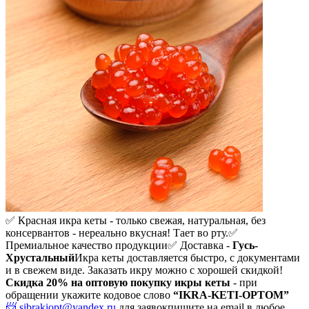
✅ Красная икра кеты - только свежая, натуральная, без
консервантов - нереально вкусная! Тает во рту.
✅
Премиальное качество продукции
✅ Доставка -
Гусь-
Хрустальный
Икра кеты доставляется быстро, с документами
и в свежем виде. Заказать икру можно с хорошей скидкой!
Скидка 20%
на оптовую покупку икры кеты
- при
обращении укажите кодовое слово
“IKRA-KETI-OPTOM”
📨 sibrakiopt@yandex.ru
для заявок
пишите на email в любое