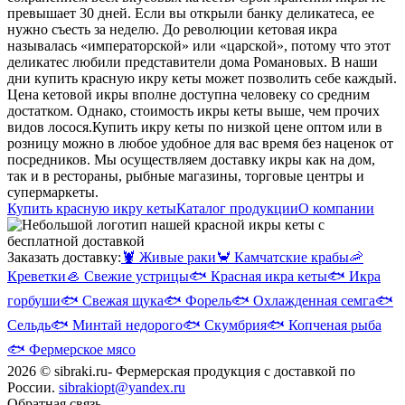
превышает 30 дней. Если вы открыли банку деликатеса, ее
нужно съесть за неделю.
До революции кетовая икра
называлась «императорской» или «царской», потому что этот
деликатес любили представители дома Романовых. В наши
дни купить красную икру кеты может позволить себе каждый.
Цена кетовой икры вполне доступна человеку со средним
достатком. Однако, стоимость икры кеты выше, чем прочих
видов лосося.
Купить икру кеты по низкой цене оптом или в
розницу можно в любое удобное для вас время без наценок от
посредников. Мы осуществляем доставку икры как на дом,
так и в рестораны, рыбные магазины, торговые центры и
супермаркеты.
Купить красную икру кеты
Каталог продукции
О компании
Заказать доставку:
🦞
Живые раки
🦀
Камчатские крабы
🦐
Креветки
🦪
Свежие устрицы
🐟
Красная икра кеты
🐟
Икра
горбуши
🐟
Свежая щука
🐟
Форель
🐟
Охлажденная семга
🐟
Сельдь
🐟
Минтай недорого
🐟
Скумбрия
🐟
Копченая рыба
🐟
Фермерское мясо
2026 © sibraki.ru- Фермерская продукция с доставкой по
России.
sibrakiopt@yandex.ru
Обратная связь