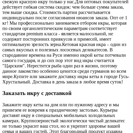
свежую красную икру только у нас.
Для оптовых покупателей
действует гибкая система скидок: чем больше сумма заказа,
тем выше скидка. Стоимость партии рассчитывается
индивидуально после согласования нюансов заказа. Опт от 1
кг! Мы профессионально занимаемся отбором икры, которая
по своим органолептическим параметрам соответствует
стандартам premium класса - является малосольной, не
содержит посторонних привкусов и примесей, имеет
оптимальную зрелость зерна.
Кетовая красная икра – один из
самых вкусных и полезных лососевых деликатесов. В
стародавние времена на Руси именно икрой кеты потчевали
самого государя, и до сих пор этот вид икры считается
"Царским". Нерестится рыба один раз в жизни, поэтому
данное лакомство особенно ценится среди гурманов во всем
мире.
Купите или закажите доставку икры кеты в городе Гусь-
Хрустальный. Доставка в день заказа в любое время суток!
Заказать икру с доставкой
Закажите икру кеты на дом или по нужному адресу и мы
привезем ее вовремя к празднечному застолью. Курьеры
доставят икру в специальных мобильных холодильных
камерах. Крупнозернистый экологически чистый деликатес
не только украсит ваш стол, но и укрепит здоровье вашей
семьи и ваших гостей. Этот благородный продукт издавна