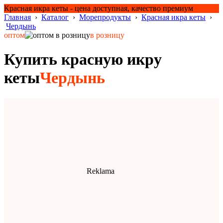
Красная икра кеты - цена доступная, качество премиум
Главная
›
Каталог
›
Морепродукты
›
Красная икра кеты
›
Чердынь
оптом
в розницу
Купить красную икру
кеты
Чердынь