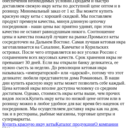
обеспечения необходимых условий.
Продаем и быстро
доставляем свежую икру кеты по доступной цене оптом и в
розницу. Минимальный заказ от 1 кг. Вы можете купить
красную икру кеты с хорошей скидкой. Мы поставляем
продукт премиум качества, минуя длинную цепочку
посредников - наши цены вас приятно удивят, при этом
качество не оставит равнодушным никого. Соотношение
цены и качества пожалуй лучшее на рынке.
Промысел кеты
сосредоточен на Дальнем Востоке. Самая лучшая кетовая икра
заготавливается на Сахалине, Камчатке и Курильских
островах. После чего отправляется во все уголки России с
сохранением всех вкусовых качеств. Срок хранения икры не
превышает 30 дней. Если вы открыли банку деликатеса, ее
нужно съесть за неделю.
До революции кетовая икра
называлась «императорской» или «царской», потому что этот
деликатес любили представители дома Романовых. В наши
дни купить красную икру кеты может позволить себе каждый.
Цена кетовой икры вполне доступна человеку со средним
достатком. Однако, стоимость икры кеты выше, чем прочих
видов лосося.
Купить икру кеты по низкой цене оптом или в
розницу можно в любое удобное для вас время без наценок от
посредников. Мы осуществляем доставку икры как на дом,
так и в рестораны, рыбные магазины, торговые центры и
супермаркеты.
Купить красную икру кеты
Каталог продукции
О компании