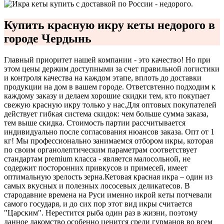
Купить красную икру кеты недорого в
городе Чердынь
Главный приоритет нашей компании - это качество! Но при
этом цены держим доступными за счет правильной логистики
и контроля качества на каждом этапе, вплоть до доставки
продукции на дом в вашем городе. Ответсвтенно подходим к
каждому заказу и делаем хорошие скидки тем, кто покупает
свежую красную икру только у нас.
Для оптовых покупателей
действует гибкая система скидок: чем больше сумма заказа,
тем выше скидка. Стоимость партии рассчитывается
индивидуально после согласования нюансов заказа. Опт от 1
кг! Мы профессионально занимаемся отбором икры, которая
по своим органолептическим параметрам соответствует
стандартам premium класса - является малосольной, не
содержит посторонних привкусов и примесей, имеет
оптимальную зрелость зерна.
Кетовая красная икра – один из
самых вкусных и полезных лососевых деликатесов. В
стародавние времена на Руси именно икрой кеты потчевали
самого государя, и до сих пор этот вид икры считается
"Царским". Нерестится рыба один раз в жизни, поэтому
данное лакомство особенно ценится среди гурманов во всем