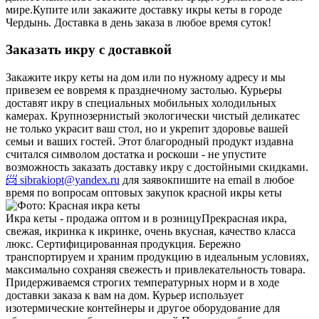
мире.
Купите или закажите доставку икры кеты в городе
Чердынь. Доставка в день заказа в любое время суток!
Заказать икру с доставкой
Закажите икру кеты на дом или по нужному адресу и мы
привезем ее вовремя к празднечному застолью. Курьеры
доставят икру в специальных мобильных холодильных
камерах. Крупнозернистый экологически чистый деликатес
не только украсит ваш стол, но и укрепит здоровье вашей
семьи и ваших гостей. Этот благородный продукт издавна
считался символом достатка и роскоши - не упустите
возможность заказать доставку икру с достойными скидками.
📨 sibrakiopt@yandex.ru
для заявок
пишите на email в любое
время по вопросам оптовых закупок красной икры кеты
Икра кеты - продажа оптом и в розницу
Прекрасная икра,
свежая, икринка к икринке, очень вкусная, качество класса
люкс. Сертифицированная продукция. Бережно
транспортируем и храним продукцию в идеальным условиях,
максимально сохраняя свежесть и привлекательность товара.
Придерживаемся строгих температурных норм и в ходе
доставки заказа к вам на дом. Курьер использует
изотермические контейнеры и другое оборудование для