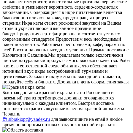
повышает иммунитет, имеет сильные противоаллергические
свойства и уменьшает вероятность сердечно-сосудистых
заболеваний. Содержащиеся в икре питательные вещества
благотворно влияют на кожу, предотвращая процесс
старения.
Икра кеты станет роскошной закуской на Вашем
столе и украсит любое изысканное праздничное
блюдо.
Продукция сертифицирована и соответствует всем
современным стандартам.
Предоставим весь необходимый
пакет документов. Работаем с ресторанами, кафе, барами по
всей России на очень выгодных условиях.
Прямые поставки с
Камчатки и Сахалина.
Мы предлагаем только экологически
чистый натуральный продукт самого высокого качества. Рыба
растет в естественной среде обитания, что обеспечивает
истинный вкус икры востребованный гурманами и
ценителями. Закажите икру кеты по выгодной стоимости,
порадуйте себя и близких. Доставка в день оформления заказа.
Быстрая доставка красной икры кеты по России
авиа и
наземный транспорт
Вопросы доставки оговариваются
индивидуально с каждым клиентом. Быстрая доставка
позволяет сохранить вкусовые качества красной икры кеты!
Чердынь
📨 sibrakiopt@yandex.ru
для заявок
пишите на email в любое
время по вопросам оптовых закупок красной икры кеты