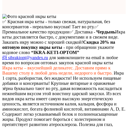
✅ Красная икра кеты - только свежая, натуральная, без
консервантов - нереально вкусная! Тает во рту.
✅
Премиальное качество продукции
✅ Доставка -
Чердынь
Икра
кеты доставляется быстро, с документами и в свежем виде.
Заказать икру можно с хорошей скидкой!
Скидка 20%
на
оптовую покупку икры кеты
- при обращении укажите
кодовое слово
“IKRA-KETI-OPTOM”
📨 sibrakiopt@yandex.ru
для заявок
пишите на email в любое
время по вопросам оптовых закупок красной икры кеты
Икра кеты – вкуснейший деликатес. Доставим прямо к
Вашему столу в любой день недели, недорого и быстро.
Икра
1 сорта, разбористая, без жидкости! Не используем пищевые
добавки и консерванты! Крупные янтарные и оранжевые
зёрна буквально тают во рту, давая возможность насладиться
нежнейшим вкусом этой воистину царской закуски. Из всех
видов икра кеты имеет самую высокую энергетическую
ценность, является источником калия, кальция, фосфора и
аминокислот, богата фолиевой кислотой, витаминами A, D, E.
Содержит легко усваиваемый белок и полиненасыщенные
жиры. Продукт помогает бороться с холестерином и
препятствует развитию атеросклероза. Полезна для глаз,