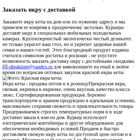
Заказать икру с доставкой
Закажите икру кеты на дом или по нужному адресу и мы
привезем ее вовремя к празднечному застолью. Курьеры
доставят икру в специальных мобильных холодильных
камерах. Крупнозернистый экологически чистый деликатес
не только украсит ваш стол, но и укрепит здоровье вашей
семьи и ваших гостей. Этот благородный продукт издавна
считался символом достатка и роскоши - не упустите
возможность заказать доставку икру с достойными скидками.
📨 sibrakiopt@yandex.ru
для заявок
пишите на email в любое
время по вопросам оптовых закупок красной икры кеты
Икра кеты - продажа оптом и в розницу
Прекрасная икра,
свежая, икринка к икринке, очень вкусная, качество класса
люкс. Сертифицированная продукция. Бережно
транспортируем и храним продукцию в идеальным условиях,
максимально сохраняя свежесть и привлекательность товара.
Придерживаемся строгих температурных норм и в ходе
доставки заказа к вам на дом. Курьер использует
изотермические контейнеры и другое оборудование для
обеспечения необходимых условий.
Продаем и быстро
доставляем свежую икру кеты по доступной цене оптом и в
розницу. Минимальный заказ от 1 кг. Вы можете купить