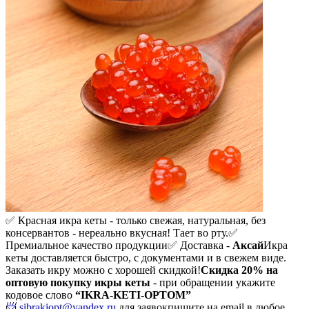
✅ Красная икра кеты - только свежая, натуральная, без
консервантов - нереально вкусная! Тает во рту.
✅
Премиальное качество продукции
✅ Доставка -
Аксай
Икра
кеты доставляется быстро, с документами и в свежем виде.
Заказать икру можно с хорошей скидкой!
Скидка 20%
на
оптовую покупку икры кеты
- при обращении укажите
кодовое слово
“IKRA-KETI-OPTOM”
📨 sibrakiopt@yandex.ru
для заявок
пишите на email в любое