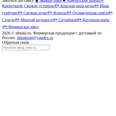
Заказать доставку:
🦞
Живые раки
🦀
Камчатские крабы
🦐
Креветки
🦪
Свежие устрицы
🐟
Красная икра кеты
🐟
Икра
горбуши
🐟
Свежая щука
🐟
Форель
🐟
Охлажденная семга
🐟
Сельдь
🐟
Минтай недорого
🐟
Скумбрия
🐟
Копченая рыба
🐟
Фермерское мясо
2026 © sibraki.ru- Фермерская продукция с доставкой по
России.
sibrakiopt@yandex.ru
Обратная связь