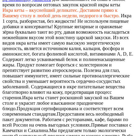
время по вопросам оптовых закупок красной икры кеты
Икра кеты – вкуснейший деликатес. Доставим прямо к
Вашему столу в любой день недели, недорого и быстро.
Икра
1 сорта, разбористая, без жидкости! Не используем пищевые
добавки и консерванты! Крупные янтарные и оранжевые
зёрна буквально тают во рту, давая возможность насладиться
нежнейшим вкусом этой воистину царской закуски. Из всех
видов икра кеты имеет самую высокую энергетическую
ценность, является источником калия, кальция, фосфора и
аминокислот, богата фолиевой кислотой, витаминами A, D, E.
Содержит легко усваиваемый белок и полиненасыщенные
жиры. Продукт помогает бороться с холестерином и
препятствует развитию атеросклероза. Полезна для глаз,
повышает иммунитет, имеет сильные противоаллергические
свойства и уменьшает вероятность сердечно-сосудистых
заболеваний. Содержащиеся в икре питательные вещества
благотворно влияют на кожу, предотвращая процесс
старения.
Икра кеты станет роскошной закуской на Вашем
столе и украсит любое изысканное праздничное
блюдо.
Продукция сертифицирована и соответствует всем
современным стандартам.
Предоставим весь необходимый
пакет документов. Работаем с ресторанами, кафе, барами по
всей России на очень выгодных условиях.
Прямые поставки с
Камчатки и Сахалина.
Мы предлагаем только экологически
чистый натуральный продукт самого высокого качества. Рыба