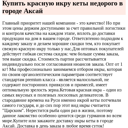
Купить красную икру кеты недорого в
городе Аксай
Главный приоритет нашей компании - это качество! Но при
этом цены держим доступными за счет правильной логистики
и контроля качества на каждом этапе, вплоть до доставки
продукции на дом в вашем городе. Ответсвтенно подходим к
каждому заказу и делаем хорошие скидки тем, кто покупает
свежую красную икру только у нас.
Для оптовых покупателей
действует гибкая система скидок: чем больше сумма заказа,
тем выше скидка. Стоимость партии рассчитывается
индивидуально после согласования нюансов заказа. Опт от 1
кг! Мы профессионально занимаемся отбором икры, которая
по своим органолептическим параметрам соответствует
стандартам premium класса - является малосольной, не
содержит посторонних привкусов и примесей, имеет
оптимальную зрелость зерна.
Кетовая красная икра – один из
самых вкусных и полезных лососевых деликатесов. В
стародавние времена на Руси именно икрой кеты потчевали
самого государя, и до сих пор этот вид икры считается
"Царским". Нерестится рыба один раз в жизни, поэтому
данное лакомство особенно ценится среди гурманов во всем
мире.
Купите или закажите доставку икры кеты в городе
Аксай. Доставка в день заказа в любое время суток!