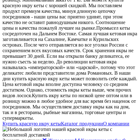
красную икру кеты с хорошей скидкой. Мы поставляем
продукт премиум качества, минуя длинную цепочку
посредников - наши цены вас приятно удивят, при этом
качество не оставит равнодушным никого. Соотношение
цены и качества пожалуй лучшее на рынке.
Промысел кеты
сосредоточен на Дальнем Востоке. Самая лучшая кетовая икра
заготавливается на Сахалине, Камчатке и Курильских
островах. После чего отправляется во все уголки России с
сохранением всех вкусовых качеств. Срок хранения икры не
превышает 30 дней. Если вы открыли банку деликатеса, ее
нужно съесть за неделю.
До революции кетовая икра
называлась «императорской» или «царской», потому что этот
деликатес любили представители дома Романовых. В наши
дни купить красную икру кеты может позволить себе каждый.
Цена кетовой икры вполне доступна человеку со средним
достатком. Однако, стоимость икры кеты выше, чем прочих
видов лосося.
Купить икру кеты по низкой цене оптом или в
розницу можно в любое удобное для вас время без наценок от
посредников. Мы осуществляем доставку икры как на дом,
так и в рестораны, рыбные магазины, торговые центры и
супермаркеты.
Купить красную икру кеты
Каталог продукции
О компании