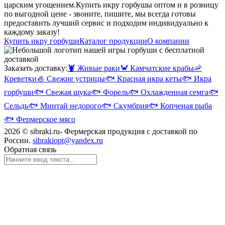
царским угощением.
Купить икру горбушы оптом и в розницу
по выгодной цене - звоните, пишите, мы всегда готовы
предоставить лучший сервис и подходим индивидуально к
каждому заказу!
Купить икру горбуши
Каталог продукции
О компании
Заказать доставку:
🦞
Живые раки
🦀
Камчатские крабы
🦐
Креветки
🦪
Свежие устрицы
🐟
Красная икра кеты
🐟
Икра
горбуши
🐟
Свежая щука
🐟
Форель
🐟
Охлажденная семга
🐟
Сельдь
🐟
Минтай недорого
🐟
Скумбрия
🐟
Копченая рыба
🐟
Фермерское мясо
2026 © sibraki.ru- Фермерская продукция с доставкой по
России.
sibrakiopt@yandex.ru
Обратная связь