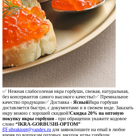
✅ Нежная слабосоленая икра горбуши, свежая, натуральная,
без консервантов самого высокого качества!
✅ Премиальное
качество продукции
✅ Доставка -
Ясный
Икра горбуши
доставляется быстро, с документами и в свежем виде. Заказать
икру можно с хорошей скидкой!
Скидка 20%
на оптовую
покупку икры горбуши
- при обращении укажите кодовое
слово
“IKRA-GORBUSHI-OPTOM”
📨 sibrakiopt@yandex.ru
для заявок
пишите на email в любое
время по вопросам оптовых закупок игры горбуши