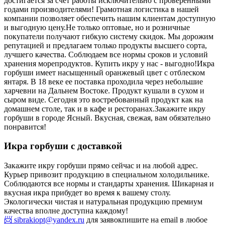
достигается за счет работы исключительно с проверенными
годами производителями! Грамотная логистика в нашей
компании позволяет обеспечить нашим клиентам доступную
и выгодную цену.
Не только оптовые, но и розничные
покупатели получают гибкую систему скидок. Мы дорожим
репутацией и предлагаем только продукты высшего сорта,
лучшего качества. Соблюдаем все нормы сроков и условий
хранения морепродуктов. Купить икру у нас - выгодно!
Икра
горбуши имеет насыщенный оранжевый цвет с отблеском
янтаря. В 18 веке ее поставка проходила через небольшие
харчевни на Дальнем Востоке. Продукт кушали в сухом и
сыром виде. Сегодня это востребованный продукт как на
домашнем столе, так и в кафе и ресторанах.
Закажите икру
горбуши в городе Ясный. Вкусная, свежая, вам обязательно
понравится!
Икра горбуши с доставкой
Закажите икру горбуши прямо сейчас и на любой адрес.
Курьер привозит продукцию в специальном холодильнике.
Соблюдаются все нормы и стандарты хранения. Шикарная и
вкусная икра прибудет во время к вашему столу.
Экологически чистая и натуральная продукцию премиум
качества вполне доступна каждому!
📨 sibrakiopt@yandex.ru
для заявок
пишите на email в любое