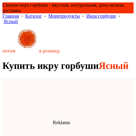
Свежая икра горбуши - вкусная, натуральная, цена низкая,
доставка
Главная
›
Каталог
›
Морепродукты
›
Икра горбуши
›
Ясный
оптом
в розницу
Купить икру горбуши
Ясный