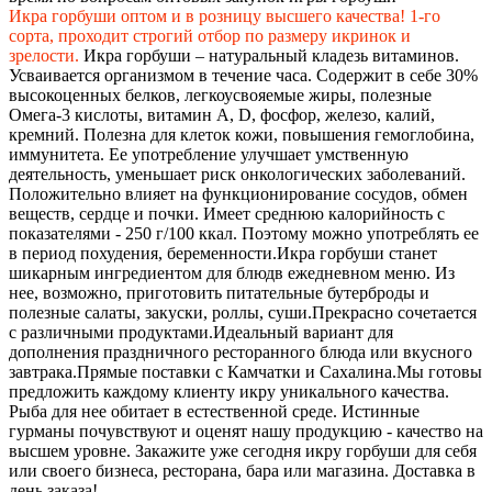
Икра горбуши оптом и в розницу высшего качества! 1-го
сорта, проходит строгий отбор по размеру икринок и
зрелости.
Икра горбуши – натуральный кладезь витаминов.
Усваивается организмом в течение часа. Содержит в себе 30%
высокоценных белков, легкоусвояемые жиры, полезные
Омега-3 кислоты, витамин А, D, фосфор, железо, калий,
кремний. Полезна для клеток кожи, повышения гемоглобина,
иммунитета. Ее употребление улучшает умственную
деятельность, уменьшает риск онкологических заболеваний.
Положительно влияет на функционирование сосудов, обмен
веществ, сердце и почки. Имеет среднюю калорийность с
показателями - 250 г/100 ккал. Поэтому можно употреблять ее
в период похудения, беременности.
Икра горбуши станет
шикарным ингредиентом для блюдв ежедневном меню. Из
нее, возможно, приготовить питательные бутерброды и
полезные салаты, закуски, роллы, суши.
Прекрасно сочетается
с различными продуктами.
Идеальный вариант для
дополнения праздничного ресторанного блюда или вкусного
завтрака.
Прямые поставки с Камчатки и Сахалина.
Мы готовы
предложить каждому клиенту икру уникального качества.
Рыба для нее обитает в естественной среде. Истинные
гурманы почувствуют и оценят нашу продукцию - качество на
высшем уровне. Закажите уже сегодня икру горбуши для себя
или своего бизнеса, ресторана, бара или магазина. Доставка в
день заказа!