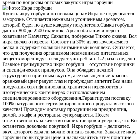
время по вопросам оптовых закупок игры горбуши
Купить икру горбуши по низким ценам
Икра не подвергается
заморозке. Отличается нежным и утонченным ароматом,
который будет по душе каждому покупателю.
Самка горбуши
дает от 800 до 2500 икринок. Ареал обитания и нерест
охватывает Камчатку, Сахалин, побережье Тихого океана. Вся
икра свежего нереста. Состоит на 30% из легкоусвояемого
белка и содержит большой витаминный комплекс. Считается,
что для получения организмом незаменимых питательных
веществ морепродуктыследует употреблять 1-2 раза в неделю.
Главное преимущество икры горбуши – отсутствие горчинки
и специфических привкусов. Она обладает нежной
структурой и приятным вкусом, а ее насыщенный красно-
оранжевый цвет радует глаз и пробуждает аппетит.
Вся наша
продукция сертифицирована, хранится и перевозится в
изотермических контейнерах с использованием
специализированного оборудования.
Гарантируем поставку
100% натурального сертифицированного продукта высокого
качества! Проводим доставку продукции на предприятия,
домой, в кафе и рестораны, супермаркеты. Несем
ответственность за качество наших товаров и уверены, что Вы
останетесь довольны покупкой. Икра горбуши – деликатес,
вкус которого едва ли можно описать словами. Закажите икру
горбуши по выгодной цене и наслаждайтесь этим поистине