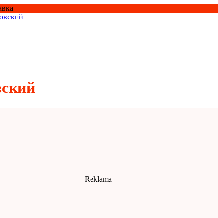
авка
овский
вский