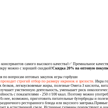
 консервантов самого высокого качества!
✅ Премиальное качест
 икру можно с хорошей скидкой!
Скидка 20%
на оптовую покуп
мя по вопросам оптовых закупок игры горбуши
 проходит строгий отбор по размеру икринок и зрелости.
Икра го
 белков, легкоусвояемые жиры, полезные Омега-3 кислоты, вита
улучшает умственную деятельность, уменьшает риск онкологиче
йность с показателями - 250 г/100 ккал. Поэтому можно употреб
 нее, возможно, приготовить питательные бутерброды и полезны
аздничного ресторанного блюда или вкусного завтрака.
Прямые 
тает в естественной среде. Истинные гурманы почувствуют и оц