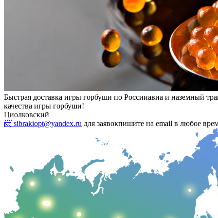
Быстрая доставка игры горбуши по России
авиа и наземный тр
качества игры горбуши!
Циолковский
📨 sibrakiopt@yandex.ru
для заявок
пишите на email в любое вре