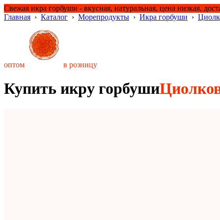
Свежая икра горбуши - вкусная, натуральная, цена низкая, дост
Главная
›
Каталог
›
Морепродукты
›
Икра горбуши
›
Циолк
оптом
в розницу
Купить икру горбуши
Циолко