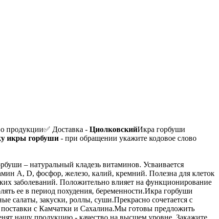
во продукции
✅ Доставка -
Циолковский
Икра горбуши
ку икры горбуши
- при обращении укажите кодовое слово
рбуши – натуральный кладезь витаминов. Усваивается
мин А, D, фосфор, железо, калий, кремний. Полезна для клеток
ских заболеваний. Положительно влияет на функционирование
лять ее в период похудения, беременности.
Икра горбуши
е салаты, закуски, роллы, суши.
Прекрасно сочетается с
поставки с Камчатки и Сахалина.
Мы готовы предложить
енят нашу продукцию - качество на высшем уровне. Закажите