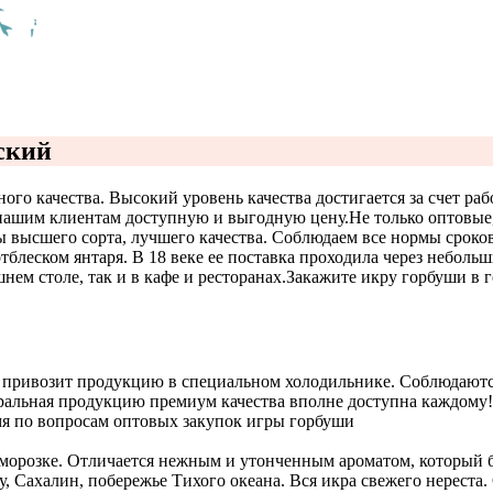
ский
го качества. Высокий уровень качества достигается за счет р
 нашим клиентам доступную и выгодную цену.
Не только оптовые
 высшего сорта, лучшего качества. Соблюдаем все нормы сроков
леском янтаря. В 18 веке ее поставка проходила через небольш
ем столе, так и в кафе и ресторанах.
Закажите икру горбуши в г
р привозит продукцию в специальном холодильнике. Соблюдаютс
туральная продукцию премиум качества вполне доступна каждому!
мя по вопросам оптовых закупок игры горбуши
аморозке. Отличается нежным и утонченным ароматом, который 
у, Сахалин, побережье Тихого океана. Вся икра свежего нереста