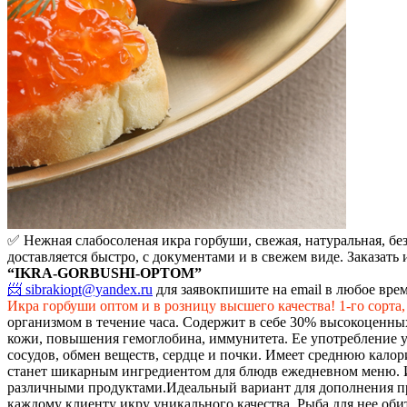
✅ Нежная слабосоленая икра горбуши, свежая, натуральная, без
доставляется быстро, с документами и в свежем виде. Заказать
“IKRA-GORBUSHI-OPTOM”
📨 sibrakiopt@yandex.ru
для заявок
пишите на email в любое вре
Икра горбуши оптом и в розницу высшего качества! 1-го сорта,
организмом в течение часа. Содержит в себе 30% высокоценных
кожи, повышения гемоглобина, иммунитета. Ее употребление 
сосудов, обмен веществ, сердце и почки. Имеет среднюю калори
станет шикарным ингредиентом для блюдв ежедневном меню. Из
различными продуктами.
Идеальный вариант для дополнения пр
каждому клиенту икру уникального качества. Рыба для нее оби