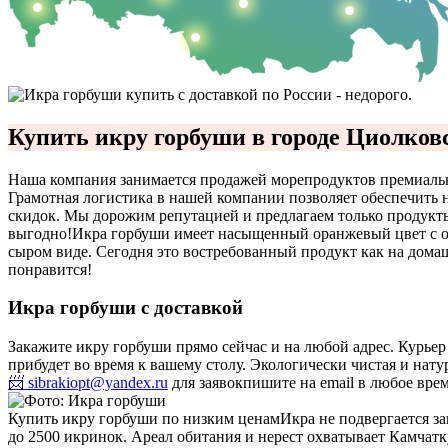
Купить икру горбуши в городе Циолков
Наша компания занимается продажей морепродуктов премиально
Грамотная логистика в нашей компании позволяет обеспечить
скидок. Мы дорожим репутацией и предлагаем только продукты
выгодно!
Икра горбуши имеет насыщенный оранжевый цвет с отб
сыром виде. Сегодня это востребованный продукт как на домашн
понравится!
Икра горбуши с доставкой
Закажите икру горбуши прямо сейчас и на любой адрес. Курье
прибудет во время к вашему столу. Экологически чистая и на
📨 sibrakiopt@yandex.ru
для заявок
пишите на email в любое вре
Купить икру горбуши по низким ценам
Икра не подвергается з
до 2500 икринок. Ареал обитания и нерест охватывает Камчатк