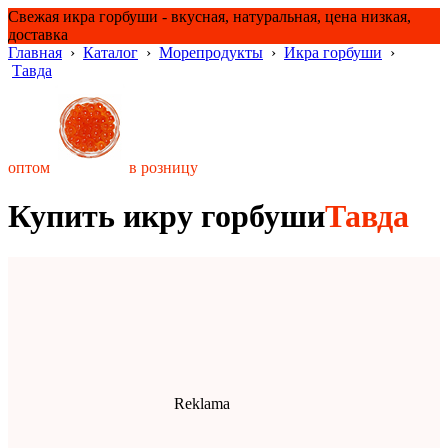
Свежая икра горбуши - вкусная, натуральная, цена низкая,
доставка
Главная
›
Каталог
›
Морепродукты
›
Икра горбуши
›
Тавда
оптом
в розницу
Купить икру горбуши
Тавда