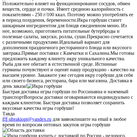
Положительно влияет на функционирование сосудов, обмен
веществ, сердце и почки. Имеет среднюю калорийность с
показателями - 250 г/100 ккал. Поэтому можно употреблять ее
в период похудения, беременности.
Икра горбуши станет
шикарным ингредиентом для блюдв ежедневном меню. Из
нее, возможно, приготовить питательные бутерброды и
полезные салаты, закуски, роллы, суши.
Прекрасно сочетается
с различными продуктами.
Идеальный вариант для
дополнения праздничного ресторанного блюда или вкусного
завтрака.
Прямые поставки с Камчатки и Сахалина.
Мы готовы
предложить каждому клиенту икру уникального качества.
Рыба для нее обитает в естественной среде. Истинные
гурманы почувствуют и оценят нашу продукцию - качество на
высшем уровне. Закажите уже сегодня икру горбуши для себя
или своего бизнеса, ресторана, бара или магазина. Доставка в
день заказа!
Быстрая доставка игры горбуши по России
авиа и наземный
транспорт
Вопросы доставки оговариваются индивидуально с
каждым клиентом. Быстрая доставка позволяет сохранить
вкусовые качества игры горбуши!
Тавда
📨 sibrakiopt@yandex.ru
для заявок
пишите на email в любое
время по вопросам оптовых закупок игры горбуши