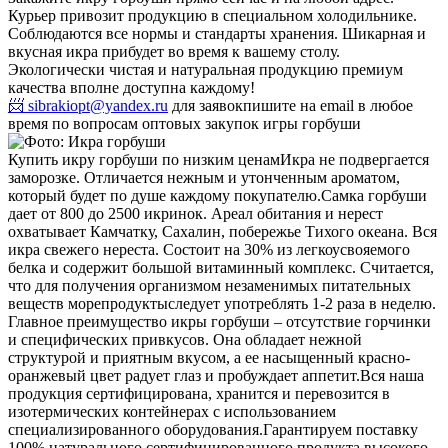
Курьер привозит продукцию в специальном холодильнике.
Соблюдаются все нормы и стандарты хранения. Шикарная и
вкусная икра прибудет во время к вашему столу.
Экологически чистая и натуральная продукцию премиум
качества вполне доступна каждому!
📨 sibrakiopt@yandex.ru
для заявок
пишите на email в любое
время по вопросам оптовых закупок игры горбуши
Купить икру горбуши по низким ценам
Икра не подвергается
заморозке. Отличается нежным и утонченным ароматом,
который будет по душе каждому покупателю.
Самка горбуши
дает от 800 до 2500 икринок. Ареал обитания и нерест
охватывает Камчатку, Сахалин, побережье Тихого океана. Вся
икра свежего нереста. Состоит на 30% из легкоусвояемого
белка и содержит большой витаминный комплекс. Считается,
что для получения организмом незаменимых питательных
веществ морепродуктыследует употреблять 1-2 раза в неделю.
Главное преимущество икры горбуши – отсутствие горчинки
и специфических привкусов. Она обладает нежной
структурой и приятным вкусом, а ее насыщенный красно-
оранжевый цвет радует глаз и пробуждает аппетит.
Вся наша
продукция сертифицирована, хранится и перевозится в
изотермических контейнерах с использованием
специализированного оборудования.
Гарантируем поставку
100% натурального сертифицированного продукта высокого