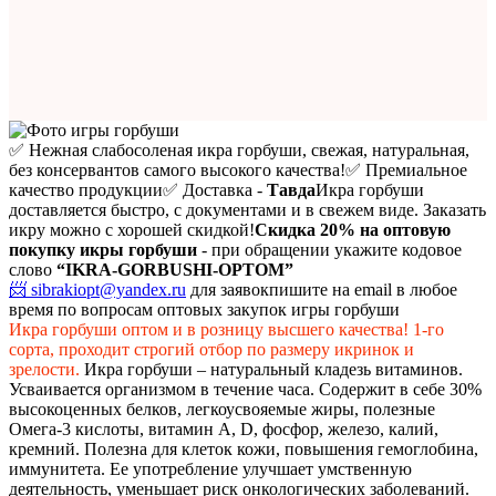
✅ Нежная слабосоленая икра горбуши, свежая, натуральная,
без консервантов самого высокого качества!
✅ Премиальное
качество продукции
✅ Доставка -
Тавда
Икра горбуши
доставляется быстро, с документами и в свежем виде. Заказать
икру можно с хорошей скидкой!
Скидка 20%
на оптовую
покупку икры горбуши
- при обращении укажите кодовое
слово
“IKRA-GORBUSHI-OPTOM”
📨 sibrakiopt@yandex.ru
для заявок
пишите на email в любое
время по вопросам оптовых закупок игры горбуши
Икра горбуши оптом и в розницу высшего качества! 1-го
сорта, проходит строгий отбор по размеру икринок и
зрелости.
Икра горбуши – натуральный кладезь витаминов.
Усваивается организмом в течение часа. Содержит в себе 30%
высокоценных белков, легкоусвояемые жиры, полезные
Омега-3 кислоты, витамин А, D, фосфор, железо, калий,
кремний. Полезна для клеток кожи, повышения гемоглобина,
иммунитета. Ее употребление улучшает умственную
деятельность, уменьшает риск онкологических заболеваний.