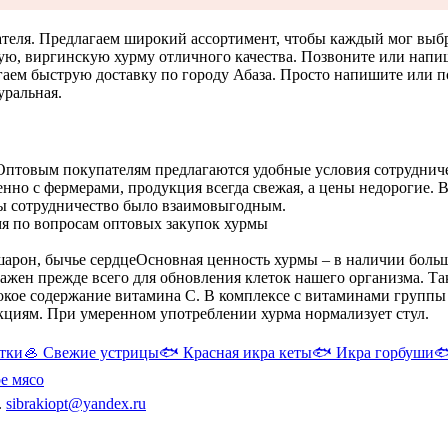
теля. Предлагаем широкий ассортимент, чтобы каждый мог выбр
ую, виргинскую хурму отличного качества. Позвоните или напиш
ем быструю доставку по городу Абаза. Просто напишите или поз
уральная.
Оптовым покупателям предлагаются удобные условия сотрудниче
венно с фермерами, продукция всегда свежая, а цены недорогие
бы сотрудничество было взаимовыгодным.
мя по вопросам оптовых закупок хурмы
шарон, бычье сердце
Основная ценность хурмы – в наличии больш
жен прежде всего для обновления клеток нашего организма. Та
ысокое содержание витамина С. В комплексе с витаминами групп
циям. При умеренном употреблении хурма нормализует стул.
тки
🦪
Свежие устрицы
🐟
Красная икра кеты
🐟
Икра горбуши

е мясо
.
sibrakiopt@yandex.ru