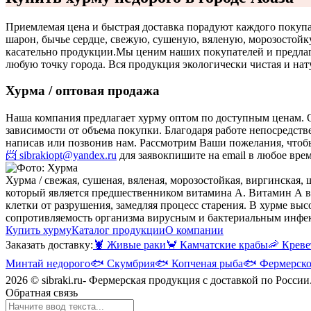
Приемлемая цена и быстрая доставка порадуют каждого покупа
шарон, бычье сердце, свежую, сушеную, вяленую, морозостойк
касательно продукции.
Мы ценим наших покупателей и предлага
любую точку города. Вся продукция экологически чистая и нат
Хурма / оптовая продажа
Наша компания предлагает хурму оптом по доступным ценам. 
зависимости от объема покупки. Благодаря работе непосредст
написав или позвонив нам. Рассмотрим Ваши пожелания, что
📨 sibrakiopt@yandex.ru
для заявок
пишите на email в любое вре
Хурма / свежая, сушеная, вяленая, морозостойкая, виргинская, 
который является предшественником витамина А. Витамин А ва
клетки от разрушения, замедляя процесс старения. В хурме в
сопротивляемость организма вирусным и бактериальным инфек
Купить хурму
Каталог продукции
О компании
Заказать доставку:
🦞
Живые раки
🦀
Камчатские крабы
🦐
Креве
Минтай недорого
🐟
Скумбрия
🐟
Копченая рыба
🐟
Фермерско
2026 © sibraki.ru- Фермерская продукция с доставкой по России
Обратная связь