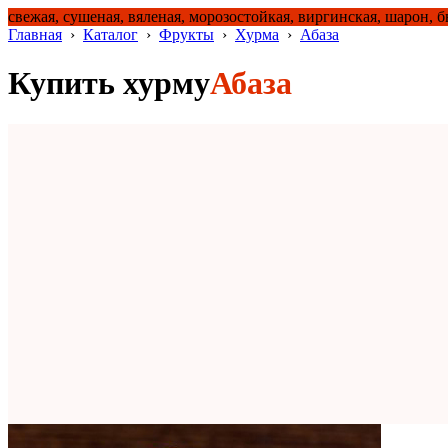
свежая, сушеная, вяленая, морозостойкая, виргинская, шарон, 
Главная
›
Каталог
›
Фрукты
›
Хурма
›
Абаза
Купить хурму
Абаза