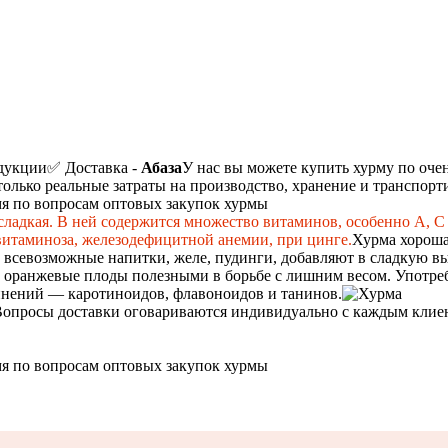
дукции
✅ Доставка -
Абаза
У нас вы можете купить хурму по оче
 только реальные затраты на производство, хранение и транспорт
мя по вопросам оптовых закупок хурмы
 сладкая. В ней содержится множество витаминов, особенно А, С 
витаминоза, железодефицитной анемии, при цинге.
Хурма хороша 
т всевозможные напитки, желе, пудинги, добавляют в сладкую в
т оранжевые плоды полезными в борьбе с лишним весом. Употре
динений — каротиноидов, флавоноидов и танинов.
опросы доставки оговариваются индивидуально с каждым клиент
мя по вопросам оптовых закупок хурмы