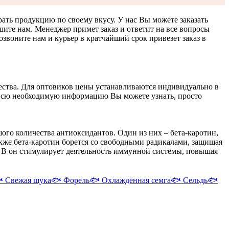
ать продукцию по своему вкусу. У нас Вы можете заказать
ите нам. Менеджер примет заказ и ответит на все вопросы
воните нам и курьер в кратчайший срок привезет заказ в
ства. Для оптовиков цены устанавливаются индивидуально в
. Всю необходимую информацию Вы можете узнать, просто
ого количества антиоксидантов. Один из них – бета-каротин,
кже бета-каротин борется со свободными радикалами, защищая
ы В он стимулирует деятельность иммунной системы, повышая

Свежая щука
🐟
Форель
🐟
Охлажденная семга
🐟
Сельдь
🐟