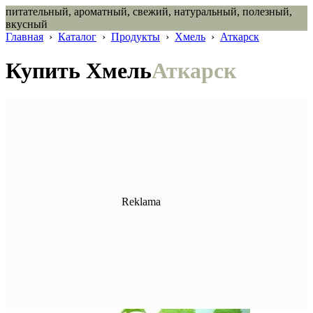
питательный, ароматный, свежий, натуральный, полезный,
вкусный
Главная
›
Каталог
›
Продукты
›
Хмель
›
Аткарск
Купить Хмель
Аткарск