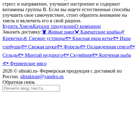
стресс и напряжение, улучшает настроение и содержит
витамины группы В. Если вы ищете естественные способы
улучшить свое самочувствие, стоит обратить внимание на
хмель и включить его в свой рацион.
Купить Хмель
Каталог продукции
О компании
Заказать доставку:
🦞
Живые раки
🦀
Камчатские крабы
🦐
Креветки
🦪
Свежие устрицы
🐟
Красная икра кеты
🐟
Икра
горбуши
🐟
Свежая щука
🐟
Форель
🐟
Охлажденная семга
🐟
Сельдь
🐟
Минтай недорого
🐟
Скумбрия
🐟
Копченая рыба
🐟
Фермерское мясо
2026 © sibraki.ru- Фермерская продукция с доставкой по
России.
sibrakiopt@yandex.ru
Обратная связь