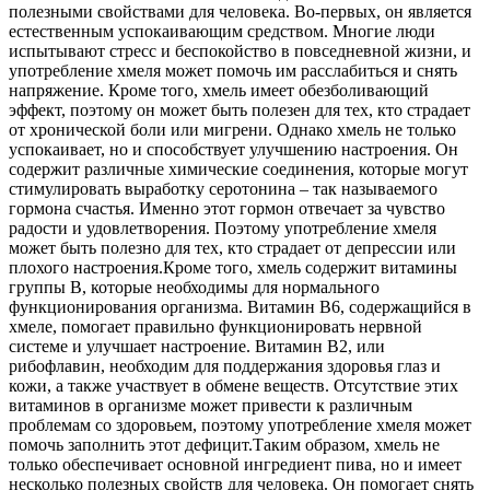
полезными свойствами для человека. Во-первых, он является
естественным успокаивающим средством. Многие люди
испытывают стресс и беспокойство в повседневной жизни, и
употребление хмеля может помочь им расслабиться и снять
напряжение. Кроме того, хмель имеет обезболивающий
эффект, поэтому он может быть полезен для тех, кто страдает
от хронической боли или мигрени.
Однако хмель не только
успокаивает, но и способствует улучшению настроения. Он
содержит различные химические соединения, которые могут
стимулировать выработку серотонина – так называемого
гормона счастья. Именно этот гормон отвечает за чувство
радости и удовлетворения. Поэтому употребление хмеля
может быть полезно для тех, кто страдает от депрессии или
плохого настроения.
Кроме того, хмель содержит витамины
группы В, которые необходимы для нормального
функционирования организма. Витамин В6, содержащийся в
хмеле, помогает правильно функционировать нервной
системе и улучшает настроение. Витамин В2, или
рибофлавин, необходим для поддержания здоровья глаз и
кожи, а также участвует в обмене веществ. Отсутствие этих
витаминов в организме может привести к различным
проблемам со здоровьем, поэтому употребление хмеля может
помочь заполнить этот дефицит.
Таким образом, хмель не
только обеспечивает основной ингредиент пива, но и имеет
несколько полезных свойств для человека. Он помогает снять