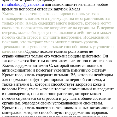
📨 sibrakiopt@yandex.ru
для заявок
пишите на email в любое
время по вопросам оптовых закупок Хмеля
Хмель – это растение, которое широко используется в
пивоварении, однако его преимущества не ограничиваются
только этим. Хмель содержит много веществ, которые могут
оказывать положительное воздействие на организм. В первую
очередь, хмель обладает успокаивающим действием и может
помочь снять стресс и улучшить настроение. Исследования
показали, что экстракт хмеля может снижать уровень
тревожности и усталости, а также способствовать улучшению
качества сна.
Однако положительная роль хмеля не
ограничивается только его успокаивающим действием. Он
также является богатым источником витаминов и минералов.
Хмель содержит витамин С, который является мощным
антиоксидантом и помогает укрепить иммунную систему.
Кроме того, хмель содержит витамин В6, который необходим
для нормального функционирования нервной системы, а
также витамин Е, который способствует здоровой коже и
волосам.
Итак, хмель - это не только незаменимый ингредиент
в пивоварении, но и полезное растение, которое может
помочь справиться со стрессом и улучшить общее состояние
организма благодаря своим успокаивающим свойствам.
Кроме того, хмель является источником важных витаминов и
минералов, которые способствуют поддержанию здоровья.