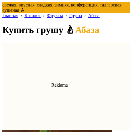
свежая, вкусная, сладкая, зимняя, конференция, талгарская,
сушеная 🍐
Главная
›
Каталог
›
Фрукты
›
Груша
›
Абаза
Купить грушу 🍐
Абаза