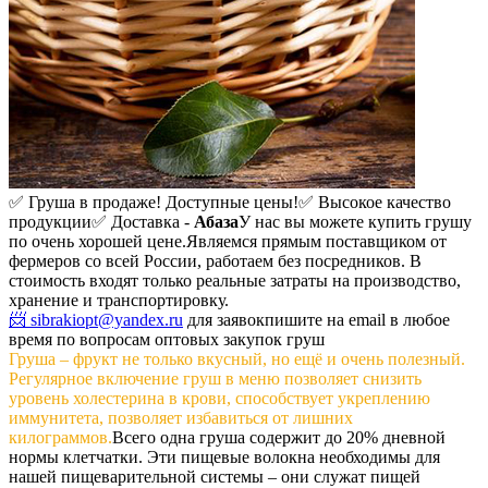
✅ Груша в продаже! Доступные цены!
✅ Высокое качество
продукции
✅ Доставка -
Абаза
У нас вы можете купить грушу
по очень хорошей цене.
Являемся прямым поставщиком от
фермеров со всей России, работаем без посредников. В
стоимость входят только реальные затраты на производство,
хранение и транспортировку.
📨 sibrakiopt@yandex.ru
для заявок
пишите на email в любое
время по вопросам оптовых закупок груш
Груша – фрукт не только вкусный, но ещё и очень полезный.
Регулярное включение груш в меню позволяет снизить
уровень холестерина в крови, способствует укреплению
иммунитета, позволяет избавиться от лишних
килограммов.
Всего одна груша содержит до 20% дневной
нормы клетчатки. Эти пищевые волокна необходимы для
нашей пищеварительной системы – они служат пищей