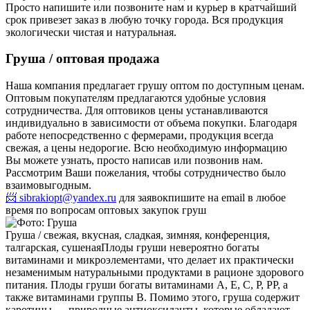
Просто напишите или позвоните нам и курьер в кратчайший
срок привезет заказ в любую точку города. Вся продукция
экологически чистая и натуральная.
Груша / оптовая продажа
Наша компания предлагает грушу оптом по доступным ценам.
Оптовым покупателям предлагаются удобные условия
сотрудничества. Для оптовиков цены устанавливаются
индивидуально в зависимости от объема покупки. Благодаря
работе непосредственно с фермерами, продукция всегда
свежая, а цены недорогие. Всю необходимую информацию
Вы можете узнать, просто написав или позвонив нам.
Рассмотрим Ваши пожелания, чтобы сотрудничество было
взаимовыгодным.
📨 sibrakiopt@yandex.ru
для заявок
пишите на email в любое
время по вопросам оптовых закупок груш
Груша / свежая, вкусная, сладкая, зимняя, конференция,
талгарская, сушеная
Плоды груши невероятно богаты
витаминами и микроэлементами, что делает их практически
незаменимым натуральными продуктами в рационе здорового
питания. Плоды груши богаты витаминами А, Е, С, Р, РР, а
также витаминами группы В. Помимо этого, груша содержит
каротины — природные антиоксиданты, которые обладают