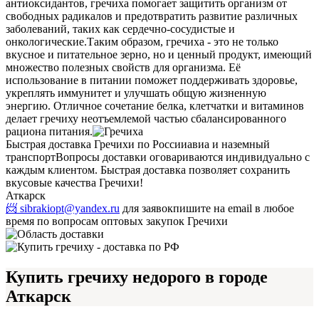
антиоксидантов, гречиха помогает защитить организм от
свободных радикалов и предотвратить развитие различных
заболеваний, таких как сердечно-сосудистые и
онкологические.
Таким образом, гречиха - это не только
вкусное и питательное зерно, но и ценный продукт, имеющий
множество полезных свойств для организма. Её
использование в питании поможет поддерживать здоровье,
укреплять иммунитет и улучшать общую жизненную
энергию. Отличное сочетание белка, клетчатки и витаминов
делает гречиху неотъемлемой частью сбалансированного
рациона питания.
Быстрая доставка Гречихи по России
авиа и наземный
транспорт
Вопросы доставки оговариваются индивидуально с
каждым клиентом. Быстрая доставка позволяет сохранить
вкусовые качества Гречихи!
Аткарск
📨 sibrakiopt@yandex.ru
для заявок
пишите на email в любое
время по вопросам оптовых закупок Гречихи
Купить гречиху недорого в городе
Аткарск