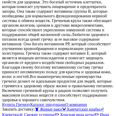
свойств для здоровья. Это богатый источник клетчатки,
которая помогает улучшить пищеварение и предотвратить
запоры. Она также содержит витамины группы В, которые
необходимы для нормального функционирования нервной
системы и обмена веществ. Гречневая крупа также обогащает
организм железом, цинком и другими микроэлементами,
которые способствуют укреплению иммунной системы и
поддержанию общей жизненной силы.
Любители здорового
питания всегда ценят гречку за ее высокое содержание
витаминов. Она богата витамином РР, который способствует
улучшению кровообращения и нормализации уровня
холестерина. Гречиха также содержит витамин Е, который
является мощным антиоксидантом и помогает защищать
организм от вредного воздействия свободных радикалов.
Благодаря своему богатому витаминному составу гречка
приносит несомненную пользу для красоты и здоровья кожи,
волос и ногтей.
Все вышеперечисленные преимущества
гречихи делают ее идеальным продуктом для людей, которые
стремятся к здоровому образу жизни и правильному питанию.
Включение гречневой крупы в рацион позволяет получить
максимум полезных веществ и способствует поддержанию
здоровья и хорошего самочувствия.
Купить Гречиху
Каталог продукции
О компании
Заказать доставку:
🦞
Живые раки
🦀
Камчатские крабы
🦐
Креветки
🦪
Свежие устрицы
🐟
Красная икра кеты
🐟
Икра