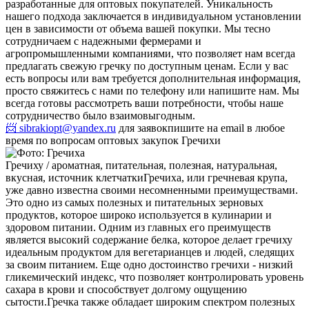
разработанные для оптовых покупателей. Уникальность
нашего подхода заключается в индивидуальном установлении
цен в зависимости от объема вашей покупки. Мы тесно
сотрудничаем с надежными фермерами и
агропромышленными компаниями, что позволяет нам всегда
предлагать свежую гречку по доступным ценам. Если у вас
есть вопросы или вам требуется дополнительная информация,
просто свяжитесь с нами по телефону или напишите нам. Мы
всегда готовы рассмотреть ваши потребности, чтобы наше
сотрудничество было взаимовыгодным.
📨 sibrakiopt@yandex.ru
для заявок
пишите на email в любое
время по вопросам оптовых закупок Гречихи
Гречиху / ароматная, питательная, полезная, натуральная,
вкусная, источник клетчатки
Гречиха, или гречневая крупа,
уже давно известна своими несомненными преимуществами.
Это одно из самых полезных и питательных зерновых
продуктов, которое широко используется в кулинарии и
здоровом питании. Одним из главных его преимуществ
является высокий содержание белка, которое делает гречиху
идеальным продуктом для вегетарианцев и людей, следящих
за своим питанием. Еще одно достоинство гречихи - низкий
гликемический индекс, что позволяет контролировать уровень
сахара в крови и способствует долгому ощущению
сытости.
Гречка также обладает широким спектром полезных