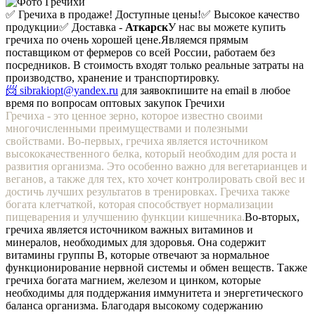
✅ Гречиха в продаже! Доступные цены!
✅ Высокое качество
продукции
✅ Доставка -
Аткарск
У нас вы можете купить
гречиха по очень хорошей цене.
Являемся прямым
поставщиком от фермеров со всей России, работаем без
посредников. В стоимость входят только реальные затраты на
производство, хранение и транспортировку.
📨 sibrakiopt@yandex.ru
для заявок
пишите на email в любое
время по вопросам оптовых закупок Гречихи
Гречиха - это ценное зерно, которое известно своими
многочисленными преимуществами и полезными
свойствами. Во-первых, гречиха является источником
высококачественного белка, который необходим для роста и
развития организма. Это особенно важно для вегетарианцев и
веганов, а также для тех, кто хочет контролировать свой вес и
достичь лучших результатов в тренировках. Гречиха также
богата клетчаткой, которая способствует нормализации
пищеварения и улучшению функции кишечника.
Во-вторых,
гречиха является источником важных витаминов и
минералов, необходимых для здоровья. Она содержит
витамины группы В, которые отвечают за нормальное
функционирование нервной системы и обмен веществ. Также
гречиха богата магнием, железом и цинком, которые
необходимы для поддержания иммунитета и энергетического
баланса организма. Благодаря высокому содержанию