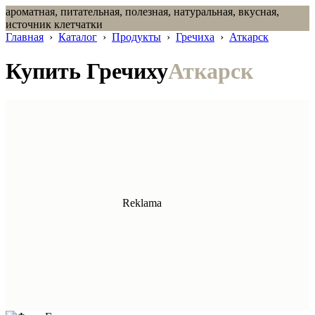
ароматная, питательная, полезная, натуральная, вкусная,
источник клетчатки
Главная
›
Каталог
›
Продукты
›
Гречиха
›
Аткарск
Купить Гречиху
Аткарск