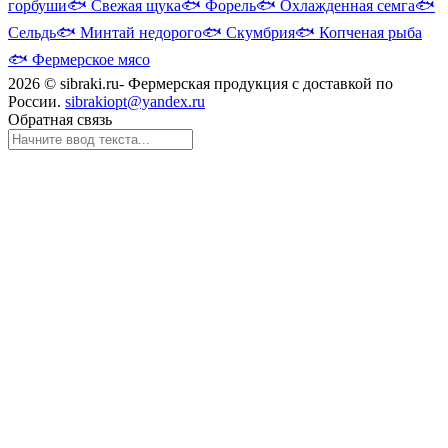
горбуши
🐟
Свежая щука
🐟
Форель
🐟
Охлажденная семга
🐟
Сельдь
🐟
Минтай недорого
🐟
Скумбрия
🐟
Копченая рыба
🐟
Фермерское мясо
2026 © sibraki.ru- Фермерская продукция с доставкой по
России.
sibrakiopt@yandex.ru
Обратная связь