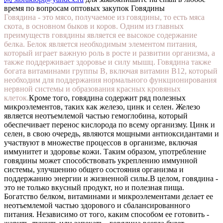
время по вопросам оптовых закупок Говядины
Говядина - это мясо, получаемое из говядины, то есть мяса
скота, в основном быков и коров. Одним из главных
преимуществ говядины является ее высокое содержание
белка. Белок является необходимым элементом питания,
который играет важную роль в росте и развитии организма, а
также поддерживает здоровье и силу мышц. Говядина также
богата витаминами группы В, включая витамин В12, который
необходим для поддержания нормального функционирования
нервной системы и образования красных кровяных
клеток.
Кроме того, говядина содержит ряд полезных
микроэлементов, таких как железо, цинк и селен. Железо
является неотъемлемой частью гемоглобина, который
обеспечивает перенос кислорода по всему организму. Цинк и
селен, в свою очередь, являются мощными антиоксидантами и
участвуют в множестве процессов в организме, включая
иммунитет и здоровье кожи. Таким образом, употребление
говядины может способствовать укреплению иммунной
системы, улучшению общего состояния организма и
поддержанию энергии и жизненной силы.
В целом, говядина -
это не только вкусный продукт, но и полезная пища.
Богатство белком, витаминами и микроэлементами делает ее
неотъемлемой частью здорового и сбалансированного
питания. Независимо от того, каким способом ее готовить -