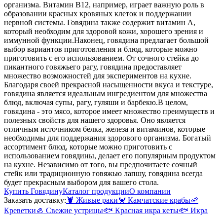
организма. Витамин B12, например, играет важную роль в
образовании красных кровяных клеток и поддержании
нервной системы. Говядина также содержит витамин А,
который необходим для здоровой кожи, хорошего зрения и
иммунной функции.
Наконец, говядина предлагает большой
выбор вариантов приготовления и блюд, которые можно
приготовить с его использованием. От сочного стейка до
пикантного говяжьего рагу, говядина предоставляет
множество возможностей для экспериментов на кухне.
Благодаря своей прекрасной насыщенности вкуса и текстуре,
говядина является идеальным ингредиентом для множества
блюд, включая супы, рагу, гуляши и барбекю.
В целом,
говядина - это мясо, которое имеет множество преимуществ и
полезных свойств для нашего здоровья. Оно является
отличным источником белка, железа и витаминов, которые
необходимы для поддержания здорового организма. Богатый
ассортимент блюд, которые можно приготовить с
использованием говядины, делает его популярным продуктом
на кухне. Независимо от того, вы предпочитаете сочный
стейк или традиционную говяжью лапшу, говядина всегда
будет прекрасным выбором для вашего стола.
Купить Говядину
Каталог продукции
О компании
Заказать доставку:
🦞
Живые раки
🦀
Камчатские крабы
🦐
Креветки
🦪
Свежие устрицы
🐟
Красная икра кеты
🐟
Икра