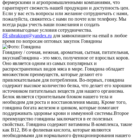
фермерскими и агропромышленными компаниями, что
гарантирует свежесть нашей продукции и доступность цен.
Если у вас есть вопросы или желание сотрудничать с нами,
пожалуйста, свяжитесь с нами по почте или телефону. Мы
всегда рады учесть ваши пожелания и создать
взаимовыгодные условия сотрудничества.
📨 sibrakiopt@yandex.ru
для заявок
пишите на email в любое
время по вопросам оптовых закупок Говядины
Говядину / сочная, нежная, ароматная, сытная, питательная,
вкусная
Говядина - это мясо, полученное от взрослых коров.
Оно является одним из самых популярных и
распространенных видов мяса в мире. Говядина обладает
множеством преимуществ, которые делают его
привлекательным для потребления. Во-первых, говядина
содержит высокое количество белка, что делает его хорошим
источником питательных веществ для нашего организма.
Белок является строительным блоком нашего тела и
необходим для роста и восстановления мышц. Кроме того,
говядина богата железом и цинком, которые помогают
поддерживать здоровье крови и иммунной системы.
Второе
преимущество говядины заключается в ее полезных
свойствах. Говядина содержит витамины B-комплекса, такие
как B12, B6 и фолиевая кислота, которые являются
необходимыми для нормального функционирования нашего