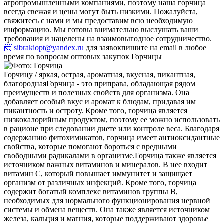
агропромышленными компаниями, поэтому наша горчица
всегда свежая и цены могут быть низкими. Пожалуйста,
свяжитесь с нами и мы предоставим всю необходимую
информацию. Мы готовы внимательно выслушать ваши
требования и нацелены на взаимовыгодное сотрудничество.
📨 sibrakiopt@yandex.ru
для заявок
пишите на email в любое
время по вопросам оптовых закупок Горчицы
Горчицу / яркая, острая, ароматная, вкусная, пикантная,
благородная
Горчица - это приправа, обладающая рядом
преимуществ и полезных свойств для организма. Она
добавляет особый вкус и аромат к блюдам, придавая им
пикантность и остроту. Кроме того, горчица является
низкокалорийным продуктом, поэтому ее можно использовать
в рационе при следовании диете или контроле веса. Благодаря
содержанию фитохимикатов, горчица имеет антиоксидантные
свойства, которые помогают бороться с вредными
свободными радикалами в организме.
Горчица также является
источником важных витаминов и минералов. В нее входит
витамин С, который повышает иммунитет и защищает
организм от различных инфекций. Кроме того, горчица
содержит богатый комплекс витаминов группы В,
необходимых для нормального функционирования нервной
системы и обмена веществ. Она также является источником
железа, кальция и магния, которые поддерживают здоровье