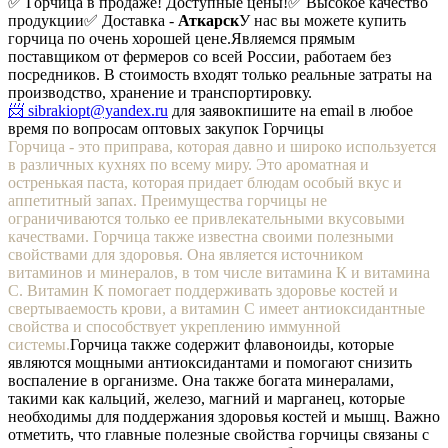
✅ Горчица в продаже! Доступные цены!
✅ Высокое качество
продукции
✅ Доставка -
Аткарск
У нас вы можете купить
горчица по очень хорошей цене.
Являемся прямым
поставщиком от фермеров со всей России, работаем без
посредников. В стоимость входят только реальные затраты на
производство, хранение и транспортировку.
📨 sibrakiopt@yandex.ru
для заявок
пишите на email в любое
время по вопросам оптовых закупок Горчицы
Горчица - это приправа, которая давно и широко используется
в различных кухнях по всему миру. Это ароматная и
остренькая паста, которая придает блюдам особый вкус и
аппетитный запах. Преимущества горчицы не
ограничиваются только ее привлекательными вкусовыми
качествами. Горчица также известна своими полезными
свойствами для здоровья. Она является источником
витаминов и минералов, в том числе витамина К и витамина
С. Витамин К помогает поддерживать здоровье костей и
свертываемость крови, а витамин С имеет антиоксидантные
свойства и способствует укреплению иммунной
системы.
Горчица также содержит флавоноиды, которые
являются мощными антиоксидантами и помогают снизить
воспаление в организме. Она также богата минералами,
такими как кальций, железо, магний и марганец, которые
необходимы для поддержания здоровья костей и мышц. Важно
отметить, что главные полезные свойства горчицы связаны с