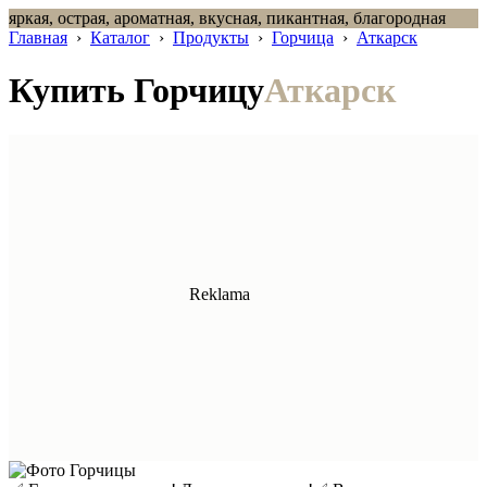
яркая, острая, ароматная, вкусная, пикантная, благородная
Главная
›
Каталог
›
Продукты
›
Горчица
›
Аткарск
Купить Горчицу
Аткарск