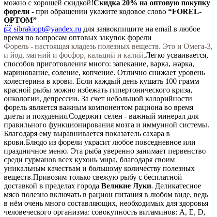
можно с хорошей скидкой!
Скидка 20%
на оптовую покупку
форели
- при обращении укажите кодовое слово
“FOREL-
OPTOM”
📨 sibrakiopt@yandex.ru
для заявок
пишите на email в любое
время по вопросам оптовых закупок форели
Форель - настоящая кладезь полезных веществ. Это и Омега-3,
и йод, магний и фосфор, кальций и калий.
Легко усваивается,
способов приготовления много: запекание, варка, жарка,
маринование, соление, копчение. Отлично снижает уровень
холестерина в крови. Если каждый день кушать 100 грамм
красной рыбы можно избежать гипертонического криза,
онкологии, депрессии. За счет небольшой калорийности
форель является важным компонентом рациона во время
диеты и похудения.Содержит селен - важный минерал для
правильного функционирования мозга и иммунной системы.
Благодаря ему выравнивается показатель сахара в
крови.
Блюдо из форели украсит любое повседневное или
праздничное меню. Эта рыба уверенно занимает первенство
среди гурманов всех кухонь мира, благодаря своим
уникальным качествам и большому количеству полезных
веществ.
Привозим только свежую рыбу с бесплатной
доставкой в пределах города
Великие Луки
. Деликатесное
мясо полезно включать в рацион питания в любом виде, ведь
в нём очень много составляющих, необходимых для здоровья
человеческого организма: совокупность витаминов: A, Е, D,