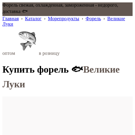
Форель свежая, охлажденная, замороженная - недорого,
доставка 🐟
Главная
›
Каталог
›
Морепродукты
›
Форель
›
Великие
Луки
оптом
в розницу
Купить форель 🐟
Великие
Луки