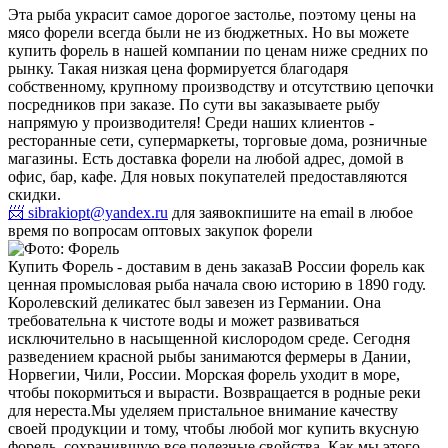
Эта рыба украсит самое дорогое застолье, поэтому цены на
мясо форели всегда были не из бюджетных. Но вы можете
купить форель в нашей компании по ценам ниже средних по
рынку. Такая низкая цена формируется благодаря
собственному, крупному производству и отсутствию цепочки
посредников при заказе. По сути вы заказываете рыбу
напрямую у производителя! Среди наших клиентов -
ресторанные сети, супермаркеты, торговые дома, розничные
магазины. Есть доставка форели на любой адрес, домой в
офис, бар, кафе. Для новых покупателей предоставляются
скидки.
📨 sibrakiopt@yandex.ru
для заявок
пишите на email в любое
время по вопросам оптовых закупок форели
Купить Форель - доставим в день заказа
В России форель как
ценная промысловая рыба начала свою историю в 1890 году.
Королевский деликатес был завезен из Германии. Она
требовательна к чистоте воды и может развиваться
исключительно в насыщенной кислородом среде. Сегодня
разведением красной рыбы занимаются фермеры в Дании,
Норвегии, Чили, России. Морская форель уходит в море,
чтобы покормиться и вырасти. Возвращается в родные реки
для нереста.
Мы уделяем пристальное внимание качеству
своей продукции и тому, чтобы любой мог купить вкусную
форель, сохранившую все полезные свойства. Как мы этого