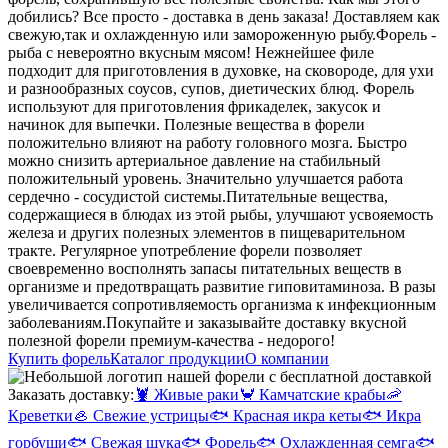
добились? Все просто - доставка в день заказа! Доставляем как
свежую,так и охлажденную или замороженную рыбу.
Форель -
рыба с невероятно вкусным мясом! Нежнейшее филе
подходит для приготовления в духовке, на сковороде, для ухи
и разнообразных соусов, супов, диетических блюд. Форель
используют для приготовления фрикаделек, закусок и
начинок для выпечки. Полезные вещества в форели
положительно влияют на работу головного мозга. Быстро
можно снизить артериальное давление на стабильный
положительный уровень. Значительно улучшается работа
сердечно - сосудистой системы.
Питательные вещества,
содержащиеся в блюдах из этой рыбы, улучшают усвояемость
железа и других полезных элементов в пищеварительном
тракте. Регулярное употребление форели позволяет
своевременно восполнять запасы питательных веществ в
организме и предотвращать развитие гиповитаминоза. В разы
увеличивается сопротивляемость организма к инфекционным
заболеваниям.
Покупайте и заказывайте доставку вкусной
полезной форели премиум-качества - недорого!
Купить форель
Каталог продукции
О компании
Заказать доставку:
🦞
Живые раки
🦀
Камчатские крабы
🦐
Креветки
🦪
Свежие устрицы
🐟
Красная икра кеты
🐟
Икра
горбуши
🐟
Свежая щука
🐟
Форель
🐟
Охлажденная семга
🐟