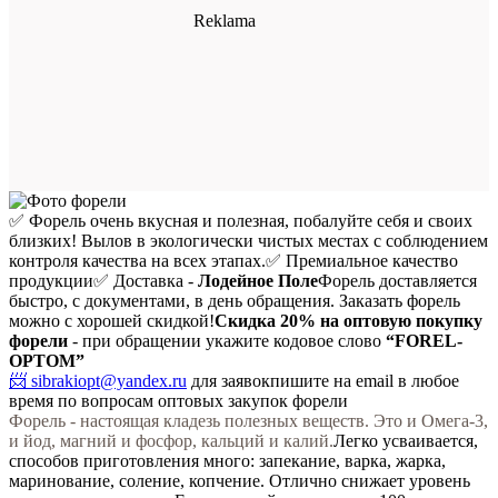
✅ Форель очень вкусная и полезная, побалуйте себя и своих
близких! Вылов в экологически чистых местах с соблюдением
контроля качества на всех этапах.
✅ Премиальное качество
продукции
✅ Доставка -
Лодейное Поле
Форель доставляется
быстро, с документами, в день обращения. Заказать форель
можно с хорошей скидкой!
Скидка 20%
на оптовую покупку
форели
- при обращении укажите кодовое слово
“FOREL-
OPTOM”
📨 sibrakiopt@yandex.ru
для заявок
пишите на email в любое
время по вопросам оптовых закупок форели
Форель - настоящая кладезь полезных веществ. Это и Омега-3,
и йод, магний и фосфор, кальций и калий.
Легко усваивается,
способов приготовления много: запекание, варка, жарка,
маринование, соление, копчение. Отлично снижает уровень