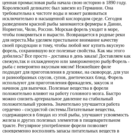
ценная промысловая рыба начала свою историю в 1890 году.
Королевский деликатес был завезен из Германии. Она
требовательна к чистоте воды и может развиваться
исключительно в насыщенной кислородом среде. Сегодня
разведением красной рыбы занимаются фермеры в Дании,
Норвегии, Чили, России. Морская форель уходит в море,
чтобы покормиться и вырасти. Возвращается в родные реки
для нереста.
Мы уделяем пристальное внимание качеству
своей продукции и тому, чтобы любой мог купить вкусную
форель, сохранившую все полезные свойства. Как мы этого
добились? Все просто - доставка в день заказа! Доставляем как
свежую,так и охлажденную или замороженную рыбу.
Форель -
рыба с невероятно вкусным мясом! Нежнейшее филе
подходит для приготовления в духовке, на сковороде, для ухи
и разнообразных соусов, супов, диетических блюд. Форель
используют для приготовления фрикаделек, закусок и
начинок для выпечки. Полезные вещества в форели
положительно влияют на работу головного мозга. Быстро
можно снизить артериальное давление на стабильный
положительный уровень. Значительно улучшается работа
сердечно - сосудистой системы.
Питательные вещества,
содержащиеся в блюдах из этой рыбы, улучшают усвояемость
железа и других полезных элементов в пищеварительном
тракте. Регулярное употребление форели позволяет
своевременно восполнять запасы питательных веществ в