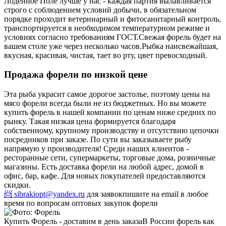
Лодейное Поле лучше у нас - каждая партия вылавливается
строго с соблюдением условий добычи, в обязательном
порядке проходит ветеринарный и фитосанитарный контроль,
транспортируется в необходимом температурном режиме и
условиях согласно требованиям ГОСТ.
Свежая форель будет на
вашем столе уже через несколько часов.
Рыбка наисвежайшая,
вкусная, красивая, чистая, тает во рту, цвет превосходный.
Продажа форели по низкой цене
Эта рыба украсит самое дорогое застолье, поэтому цены на
мясо форели всегда были не из бюджетных. Но вы можете
купить форель в нашей компании по ценам ниже средних по
рынку. Такая низкая цена формируется благодаря
собственному, крупному производству и отсутствию цепочки
посредников при заказе. По сути вы заказываете рыбу
напрямую у производителя! Среди наших клиентов -
ресторанные сети, супермаркеты, торговые дома, розничные
магазины. Есть доставка форели на любой адрес, домой в
офис, бар, кафе. Для новых покупателей предоставляются
скидки.
📨 sibrakiopt@yandex.ru
для заявок
пишите на email в любое
время по вопросам оптовых закупок форели
Купить Форель - доставим в день заказа
В России форель как