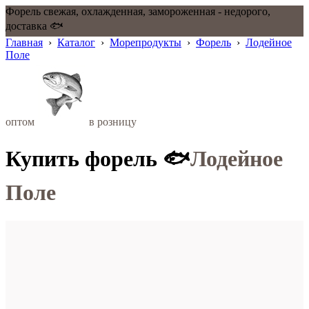
Форель свежая, охлажденная, замороженная - недорого,
доставка 🐟
Главная
›
Каталог
›
Морепродукты
›
Форель
›
Лодейное
Поле
оптом
в розницу
Купить форель 🐟
Лодейное
Поле