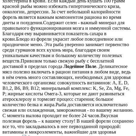
холестерина в крови. Если каждый день кушать 100 грамм
красной рыбы можно избежать гипертонического криза,
онкологии, депрессии. За счет небольшой калорийности
форель является важным компонентом рациона во время
диеты и похудения.Содержит селен - важный минерал для
правильного функционирования мозга и иммунной системы.
Благодаря ему выравнивается показатель сахара в
крови.
Блюдо из форели украсит любое повседневное или
праздничное меню. Эта рыба уверенно занимает первенство
среди гурманов всех кухонь мира, благодаря своим
уникальным качествам и большому количеству полезных
веществ.
Привозим только свежую рыбу с бесплатной
доставкой в пределах города
Лодейное Поле
. Деликатесное
мясо полезно включать в рацион питания в любом виде, ведь
в нём очень много составляющих, необходимых для здоровья
человеческого организма: совокупность витаминов: A, Е, D,
B1,2, B6, В9, B12; минеральный комплекс: K, Se, Zn, Mg, Fe,
P; жирные кислоты Омега-3, которые не дают развиваться
атеросклерозу и тормозят процесс старения; большое
количество белка и жира.
Рыба доставляется исключительно
свежая или охлажденная, замороженная - по вашему желанию.
С момента вылова проходит не более 24 часов.
Вкусная
полезная форель – к вашему столу! В нашей форели сохранено
все то, что закладывалось в нее первозданной природой:
витамины и микроэлементы, важнейшие для здоровья