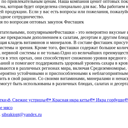
 по привлекательным ценам. Наша компания ценит оптовых пок
цена, которая будет определена специально для вас. Мы работ
ей продукции. Если у вас есть вопросы или пожелания, пожалуй
одное сотрудничество.
мя по вопросам оптовых закупок Фисташек
питательными, популярными
Фисташки - это невероятно вкусные 
кже прекрасным дополнением к салатам, десертам и другим блю
ящая кладезь витаминов и минералов. В составе фисташек присут
истемы и зрения. Кроме того, фисташки содержат большое количе
нервной системы и не только.
Одно из величайших преимуществ 
 в этих орехах, они способствуют снижению уровня вредного х
аний и помогают поддерживать здоровый уровень сахара в кров
ащиваются в различных регионах мира, включая Средиземноморь
невероятно устойчивыми и приспособленными к неблагоприятным
авить в свой рацион. Со своими витаминами, минералами и не
огут быть использованы в различных блюдах, салатах и десертах
тки
🦪
Свежие устрицы
🐟
Красная икра кеты
🐟
Икра горбуши

е мясо
.
sibrakiopt@yandex.ru