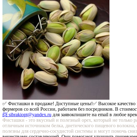
✅ Фисташки в продаже! Доступные цены!
✅ Высокое качество
фермеров со всей России, работаем без посредников. В стоимос
📨 sibrakiopt@yandex.ru
для заявок
пишите на email в любое вре
Фисташки - это вкусный и полезный орех, который не только 
отличным источником белка, диетического пищевого волокна,
полезны для сердечно-сосудистой системы и могут помочь сниз
веществами составляющей. Они помогают улучшить пищеварени