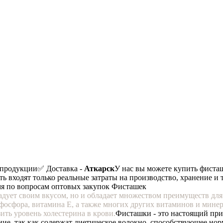
 продукции
✅ Доставка -
Аткарск
У нас вы можете купить фиста
ть входят только реальные затраты на производство, хранение и 
мя по вопросам оптовых закупок Фисташек
радует своим вкусом, но и обладает множеством преимуществ дл
 фосфора, витамина Е, а также многих других витаминов и мин
ить уровень холестерина в крови.
Фисташки - это настоящий при
е, так как содержат диетическое волокно, способствующее но