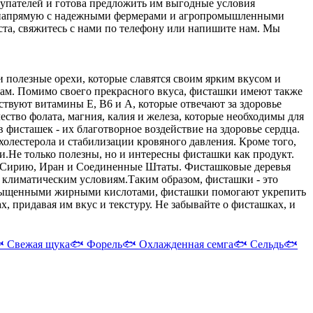
упателей и готова предложить им выгодные условия
аем напрямую с надежными фермерами и агропромышленными
ста, свяжитесь с нами по телефону или напишите нам. Мы
и полезные орехи, которые славятся своим ярким вкусом и
дам. Помимо своего прекрасного вкуса, фисташки имеют также
ствуют витамины Е, В6 и А, которые отвечают за здоровье
ство фолата, магния, калия и железа, которые необходимы для
фисташек - их благотворное воздействие на здоровье сердца.
олестерола и стабилизации кровяного давления. Кроме того,
и.
Не только полезны, но и интересны фисташки как продукт.
е, Сирию, Иран и Соединенные Штаты. Фисташковые деревья
 климатическим условиям.
Таким образом, фисташки - это
насыщенными жирными кислотами, фисташки помогают укрепить
, придавая им вкус и текстуру. Не забывайте о фисташках, и

Свежая щука
🐟
Форель
🐟
Охлажденная семга
🐟
Сельдь
🐟