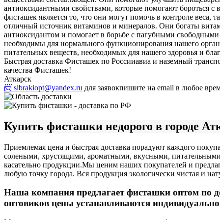
антиоксидантными свойствами, которые помогают бороться с
фисташек является то, что они могут помочь в контроле веса,
отличный источник витаминов и минералов. Они богаты витам
антиоксидантом и помогает в борьбе с пагубными свободными 
необходимы для нормального функционирования нашего организ
питательных веществ, необходимых для нашего здоровья и бла
Быстрая доставка Фисташек по России
авиа и наземный трансп
качества Фисташек!
Аткарск
📨 sibrakiopt@yandex.ru
для заявок
пишите на email в любое вре
Купить фисташки недорого в городе Ат
Приемлемая цена и быстрая доставка порадуют каждого покупа
солеными, хрустящими, ароматными, вкусными, питательными,
касательно продукции.
Мы ценим наших покупателей и предлага
любую точку города. Вся продукция экологически чистая и нат
Наша компания предлагает фисташки оптом по д
оптовиков цены устанавливаются индивидуально в