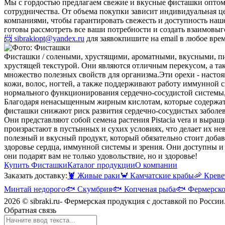
Мы с гордостью предлагаем свежие и вкусные фисташки оптом
сотрудничества. От объема покупки зависит индивидуальная 
компаниями, чтобы гарантировать свежесть и доступность наш
готовы рассмотреть все ваши потребности и создать взаимовыг
📨 sibrakiopt@yandex.ru
для заявок
пишите на email в любое вре
Фисташки / солеными, хрустящими, ароматными, вкусными, 
хрустящей текстурой. Они являются отличным перекусом, а та
множество полезных свойств для организма.
Эти орехи - насто
кожи, волос, ногтей, а также поддерживают работу иммунной с
нормального функционирования сердечно-сосудистой системы, 
Благодаря ненасыщенным жирным кислотам, которые содержатся
фисташки снижают риск развития сердечно-сосудистых заболев
Они представляют собой семена растения Pistacia vera и выр
произрастают в пустынных и сухих условиях, что делает их 
полезный и вкусный продукт, который обязательно стоит доб
здоровье сердца, иммунной системы и зрения. Они доступны и м
они подарят вам не только удовольствие, но и здоровье!
Купить Фисташки
Каталог продукции
О компании
Заказать доставку:
🦞
Живые раки
🦀
Камчатские крабы
🦐
Креве
Минтай недорого
🐟
Скумбрия
🐟
Копченая рыба
🐟
Фермерско
2026 © sibraki.ru- Фермерская продукция с доставкой по России
Обратная связь