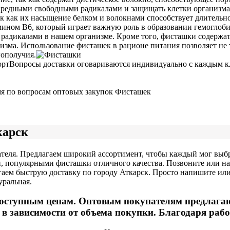
 вредными свободными радикалами и защищать клетки организм
 так как их насыщение белком и волокнами способствует длител
ином В6, который играет важную роль в образовании гемоглобин
радикалами в нашем организме. Кроме того, фисташки содержат 
ма. Использование фисташек в рационе питания позволяет не т
гополучия.
орт
Вопросы доставки оговариваются индивидуально с каждым кл
мя по вопросам оптовых закупок Фисташек
карск
теля. Предлагаем широкий ассортимент, чтобы каждый мог выбр
 популярными фисташки отличного качества. Позвоните или нап
ем быструю доставку по городу Аткарск. Просто напишите или п
уральная.
оступным ценам. Оптовым покупателям предлагают
 зависимости от объема покупки. Благодаря работ