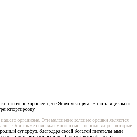
шки по очень хорошей цене.
Являемся прямым поставщиком от
транспортировку.
я нашего организма. Эти маленькие зеленые орешки являются
ералов. Они также содержат мононенасыщенные жиры, которые
родный суперфуд, благодаря своей богатой питательными
рмализации работы кишечника. Орехи также обладают